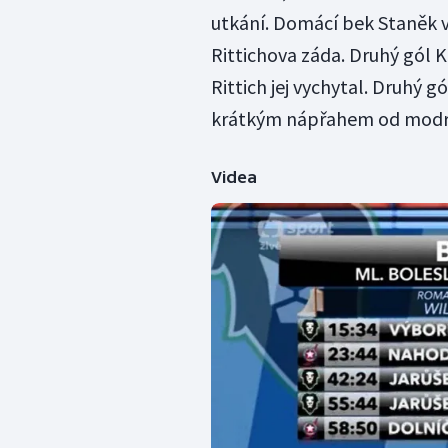
utkání. Domácí bek Staněk v
Rittichova záda. Druhý gól K
Rittich jej vychytal. Druhý g
krátkým nápřahem od modré
Videa