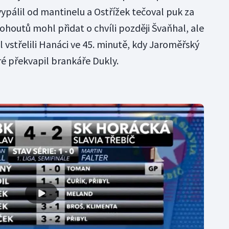
ypálil od mantinelu a Ostřížek tečoval puk za
ohoutů mohl přidat o chvíli později Švaňhal, ale
ól vstřelili Hanáci ve 45. minutě, kdy Jaroměřský
 překvapil brankáře Dukly.