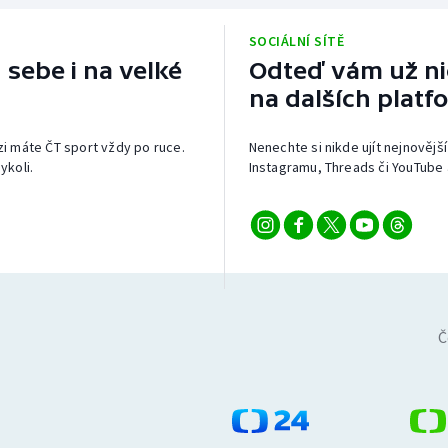
SOCIÁLNÍ SÍTĚ
 sebe i na velké
Odteď vám už nic
na dalších platf
izi máte ČT sport vždy po ruce.
Nenechte si nikde ujít nejnovější
ykoli.
Instagramu, Threads či YouTube 
Č