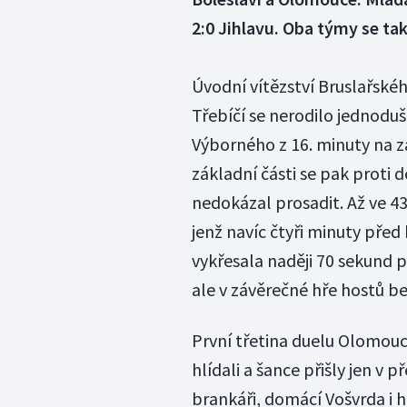
2:0 Jihlavu. Oba týmy se tak
Úvodní vítězství Bruslařskéh
Třebíčí se nerodilo jednodu
Výborného z 16. minuty na z
základní části se pak proti d
nedokázal prosadit. Až ve 4
jenž navíc čtyři minuty před 
vykřesala naději 70 sekund
ale v závěrečné hře hostů be
První třetina duelu Olomouc
hlídali a šance přišly jen v 
brankáři, domácí Vošvrda i h