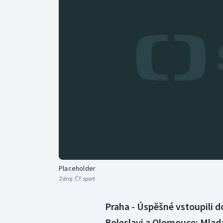
Curling
Dostihy
Florbal
Futsal
Golf
Gymnastika
Placeholder
Zdroj:
ČT sport
Praha - Úspěšné vstoupili d
Boleslavi a Olomouce: Mladá