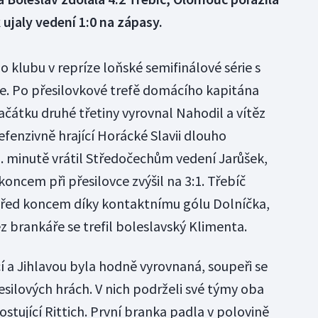
 ujaly vedení 1:0 na zápasy.
o klubu v repríze loňské semifinálové série s
še. Po přesilovkové trefě domácího kapitána
ačátku druhé třetiny vyrovnal Nahodil a vítěz
efenzivně hrající Horácké Slavii dlouho
3. minutě vrátil Středočechům vedení Jarůšek,
koncem při přesilovce zvýšil na 3:1. Třebíč
 před koncem díky kontaktnímu gólu Dolníčka,
z brankáře se trefil boleslavský Klimenta.
í a Jihlavou byla hodně vyrovnaná, soupeři se
přesilových hrách. V nich podrželi své týmy oba
ostující Rittich. První branka padla v polovině