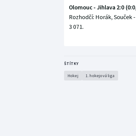
Olomouc - Jihlava 2:0 (0:0,
Rozhodčí: Horák, Souček - Šp
3 071.
ŠTÍTKY
Hokej
1. hokejová liga