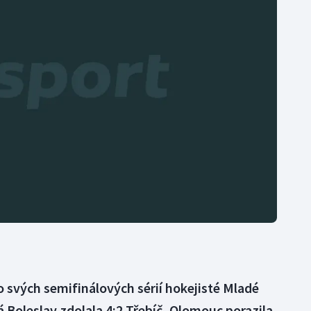
Moderní pětiboj
Triatlon
Motorsport
Veslování
Olympijské hry
Vodní slalom
Parasport
Volejbal
Plavání
Ostatní
Plážový volejbal
o svých semifinálových sérií hokejisté Mladé
 Boleslav zdolala 4:2 Třebíč, Olomouc porazila