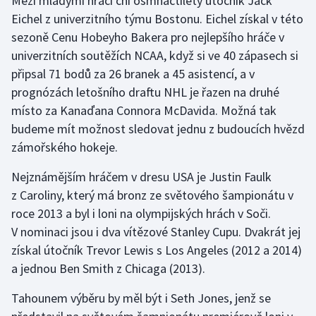
Mezi mladými hráči ční osmnáctiletý útočník Jack
Eichel z univerzitního týmu Bostonu. Eichel získal v této
sezoně Cenu Hobeyho Bakera pro nejlepšího hráče v
univerzitních soutěžích NCAA, když si ve 40 zápasech si
připsal 71 bodů za 26 branek a 45 asistencí, a v
prognózách letošního draftu NHL je řazen na druhé
místo za Kanaďana Connora McDavida. Možná tak
budeme mít možnost sledovat jednu z budoucích hvězd
zámořského hokeje.
Nejznámějším hráčem v dresu USA je Justin Faulk
z Caroliny, který má bronz ze světového šampionátu v
roce 2013 a byl i loni na olympijských hrách v Soči.
V nominaci jsou i dva vítězové Stanley Cupu. Dvakrát jej
získal útočník Trevor Lewis s Los Angeles (2012 a 2014)
a jednou Ben Smith z Chicaga (2013).
Tahounem výběru by měl být i Seth Jones, jenž se