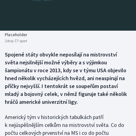
Baseball a softbal
Soutěže
Basketbal
Historické návraty
Biatlon
Aplikace ČT sport
Placeholder
Zdroj:
ČT sport
Boby a skeleton
AZ kvíz
Spojené státy obvykle neposílají na mistrovství
světa nejsilnější možné výběry a s výjimkou
Box
šampionátu v roce 2013, kdy se v týmu USA objevilo
Curling
hned několik vycházejících hvězd, ani neaspirují na
příčky nejvyšší. I tentokrát se soupeřům postaví
Dostihy
mladý a bojovný celek, v němž figuruje také několik
hráčů americké univerzitní ligy.
Florbal
Americký tým v historických tabulkách patří
Futsal
k nejúspěšnějším celkům na mistrovství světa. Co do
počtu celkových prvenství na MS i co do počtu
Golf