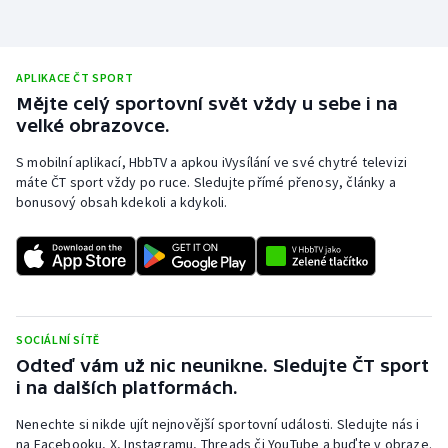
APLIKACE ČT SPORT
Mějte celý sportovní svět vždy u sebe i na
velké obrazovce.
S mobilní aplikací, HbbTV a apkou iVysílání ve své chytré televizi
máte ČT sport vždy po ruce. Sledujte přímé přenosy, články a
bonusový obsah kdekoli a kdykoli.
SOCIÁLNÍ SÍTĚ
Odteď vám už nic neunikne. Sledujte ČT sport
i na dalších platformách.
Nenechte si nikde ujít nejnovější sportovní události. Sledujte nás i
na Facebooku, X, Instagramu, Threads či YouTube a buďte v obraze.