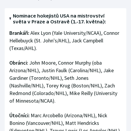
Nominace hokejistů USA na mistrovství
světa v Praze a Ostravě (1.-17. května):
Brankáři:
Alex Lyon (Yale University/NCAA), Connor
Hellebuyck (St. John's/AHL), Jack Campbell
(Texas/AHL).
Obránci:
John Moore, Connor Murphy (oba
Arizona/NHL), Justin Faulk (Carolina/NHL), Jake
Gardiner (Toronto/NHL), Seth Jones
(Nashville/NHL), Torey Krug (Boston/NHL), Zach
Redmond (Colorado/NHL), Mike Reilly (University
of Minnesota/NCAA).
Útočníci:
Marc Arcobello (Arizona/NHL), Nick
Bonino (Vancouver/NHL), Matt Hendricks
(Edmonton/NHL), Trevor Lewis (Los Angeles/NHL),