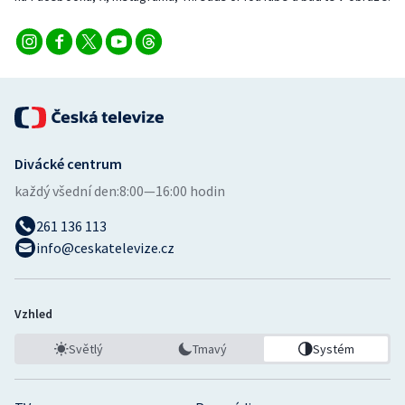
Divácké centrum
každý všední den:
8:00—16:00 hodin
261 136 113
info@ceskatelevize.cz
Vzhled
Světlý
Tmavý
Systém