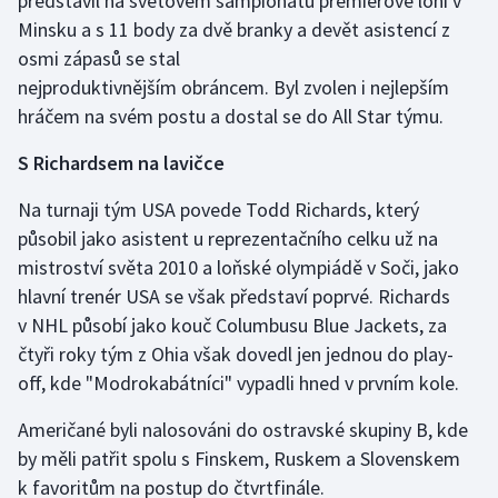
představil na světovém šampionátu premiérově loni v
Minsku a s 11 body za dvě branky a devět asistencí z
osmi zápasů se stal
nejproduktivnějším obráncem. Byl zvolen i nejlepším
hráčem na svém postu a dostal se do All Star týmu.
S Richardsem na lavičce
Na turnaji tým USA povede Todd Richards, který
působil jako asistent u reprezentačního celku už na
mistroství světa 2010 a loňské olympiádě v Soči, jako
hlavní trenér USA se však představí poprvé. Richards
v NHL působí jako kouč Columbusu Blue Jackets, za
čtyři roky tým z Ohia však dovedl jen jednou do play-
off, kde "Modrokabátníci" vypadli hned v prvním kole.
Američané byli nalosováni do ostravské skupiny B, kde
by měli patřit spolu s Finskem, Ruskem a Slovenskem
k favoritům na postup do čtvrtfinále.