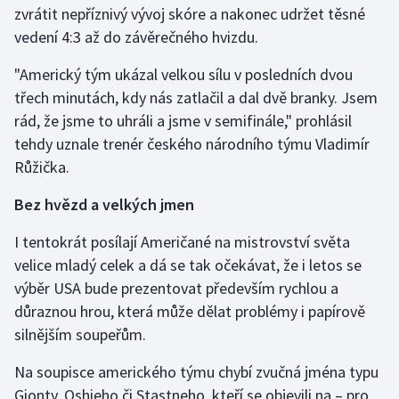
zvrátit nepříznivý vývoj skóre a nakonec udržet těsné
Olympijské hry
vedení 4:3 až do závěrečného hvizdu.
Parasport
"Americký tým ukázal velkou sílu v posledních dvou
třech minutách, kdy nás zatlačil a dal dvě branky. Jsem
Plavání
rád, že jsme to uhráli a jsme v semifinále," prohlásil
tehdy uznale trenér českého národního týmu Vladimír
Plážový volejbal
Růžička.
Ragby
Bez hvězd a velkých jmen
I tentokrát posílají Američané na mistrovství světa
Rychlobruslení
velice mladý celek a dá se tak očekávat, že i letos se
Rychlostní kanoistika
výběr USA bude prezentovat především rychlou a
důraznou hrou, která může dělat problémy i papírově
Short track
silnějším soupeřům.
Sportovní střelba
Na soupisce amerického týmu chybí zvučná jména typu
Gionty, Oshieho či Stastneho, kteří se objevili na – pro