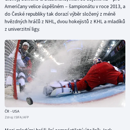
Stolní tenis
Američany velice úspěšném – šampionátu v roce 2013, a
do České republiky tak dorazí výběr složený z méně
Triatlon
hvězdných hráčů z NHL, dvou hokejistů z KHL a mladíků
z univerzitní ligy.
Veslování
Vodní slalom
Volejbal
Ostatní
ČR - USA
Zdroj:
ISIFA/AFP