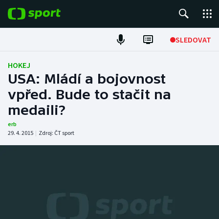
POPULÁRNÍ
SLEDOVAT
Fotbal
HOKEJ
USA: Mládí a bojovnost
Hokej
vpřed. Bude to stačit na
medaili?
Tenis
erb
Atletika
29. 4. 2015
|
Zdroj:
ČT sport
Cyklistika
DALŠÍ SPORTY
Americký fotbal
NEPŘEHLÉDNĚTE