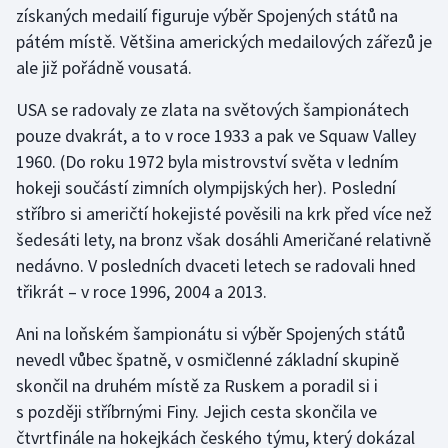
získaných medailí figuruje výběr Spojených států na
pátém místě. Většina amerických medailových zářezů je
Gymnastika
ale již pořádně vousatá.
Házená
USA se radovaly ze zlata na světových šampionátech
pouze dvakrát, a to v roce 1933 a pak ve Squaw Valley
Jezdectví
1960. (Do roku 1972 byla mistrovství světa v ledním
hokeji součástí zimních olympijských her). Poslední
Judo
stříbro si američtí hokejisté pověsili na krk před více než
šedesáti lety, na bronz však dosáhli Američané relativně
Krasobruslení
nedávno. V posledních dvaceti letech se radovali hned
Lezení
třikrát – v roce 1996, 2004 a 2013.
Ani na loňském šampionátu si výběr Spojených států
Lyže a snowboard
nevedl vůbec špatně, v osmičlenné základní skupině
Moderní pětiboj
skončil na druhém místě za Ruskem a poradil si i
s později stříbrnými Finy. Jejich cesta skončila ve
Motorsport
čtvrtfinále na hokejkách českého týmu, který dokázal