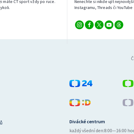
izi máte ČT sport vždy po ruce.
Nenechte si nikde ujít nejnovější
ykoli.
Instagramu, Threads či YouTube 
Č
Divácké centrum
ů
každý všední den:
8:00—16:00 ho