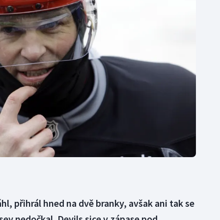
Moderní pětiboj
Triatlon
Motorsport
Veslování
Olympijské hry
Vodní slalom
Parasport
Volejbal
Plavání
Ostatní
Plážový volejbal
l, přihrál hned na dvě branky, avšak ani tak se
ey nedočkal. Devils sice v zápase pod