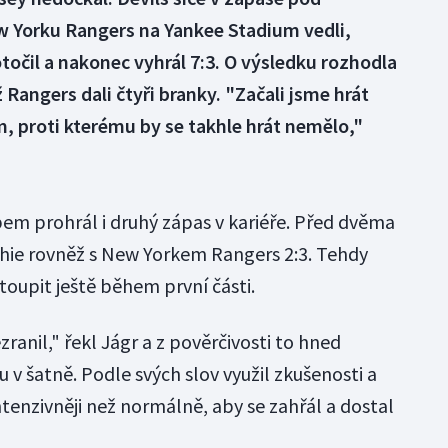
 Yorku Rangers na Yankee Stadium vedli,
točil a nakonec vyhrál 7:3. O výsledku rozhodla
 Rangers dali čtyři branky. "Začali jsme hrát
, proti kterému by se takhle hrát nemělo,"
m prohrál i druhý zápas v kariéře. Před dvěma
phie rovněž s New Yorkem Rangers 2:3. Tehdy
toupit ještě během první části.
ranil," řekl Jágr a z pověrčivosti to hned
 v šatně. Podle svých slov využil zkušenosti a
intenzivněji než normálně, aby se zahřál a dostal