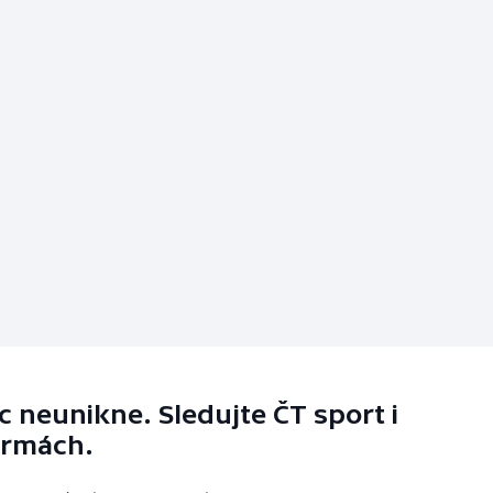
 neunikne. Sledujte ČT sport i
ormách.