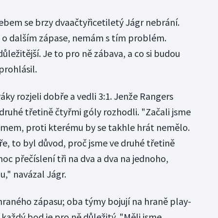
bem se brzy dvaačtyřicetiletý Jágr nebrání.
 o dalším zápase, nemám s tím problém.
ejdůležitější. Je to pro ně zábava, a co si budou
rohlásil.
áky rozjeli dobře a vedli 3:1. Jenže Rangers
e druhé třetině čtyřmi góly rozhodli. "Začali jsme
ýmem, proti kterému by se takhle hrát nemělo.
e, to byl důvod, proč jsme ve druhé třetině
 moc přečíslení tři na dva a dva na jednoho,
u," navázal Jágr.
ehraného zápasu; oba týmy bojují na hraně play-
 každý bod je pro ně důležitý. "Měli jsme