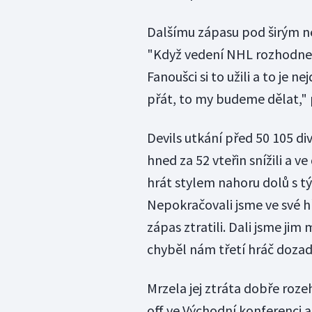
Dalšímu zápasu pod širým ne
"Když vedení NHL rozhodne
Fanoušci si to užili a to je n
přát, to my budeme dělat," p
Devils utkání před 50 105 div
hned za 52 vteřin snížili a v
hrát stylem nahoru dolů s t
Nepokračovali jsme ve své hř
zápas ztratili. Dali jsme jim
chyběl nám třetí hráč dozad
Mrzela jej ztráta dobře roz
off ve Východní konferenci a