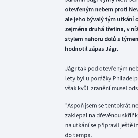
otevřeným nebem proti New
ale jeho bývalý tým utkání o
zejména druhá třetina, v níž
stylem nahoru dolů s týmem
hodnotil zápas Jágr.
Jágr tak pod otevřeným nebe
lety byl u porážky Philadel
však kvůli zranění musel ods
"Aspoň jsem se tentokrát nez
zaklepal na dřevěnou skříňku
na utkání se připravil ještě 
do tempa.