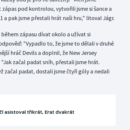
zápas pod kontrolou, vytvořili jsme si šance a
:1 a pak jsme přestali hrát naši hru," litoval Jágr.
či během zápasu dívat okolo a užívat si
odpověď: "Vypadlo to, že jsme to dělali v druhé
ější hráč Devils a doplnil, že New Jersey
"Jak začal padat sníh, přestali jsme hrát.
začal padat, dostali jsme čtyři góly a nedali
čí asistoval třikrát, Erat dvakrát