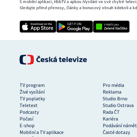
S mobilní aplikací, HbbTV a apkou iVysílání ve své chytré telev
Sledujte přímé přenosy, články a bonusový obsah kdekoli a kd
TV program
Pro média
Živé vysílání
Reklama
TV poplatky
Studio Brno
Teletext
Studio Ostrava
Podcasty
Rada ČT
Počasí
Kariéra
E-shop
Podávání námět
Mobilní a TV aplikace
Časté dotazy