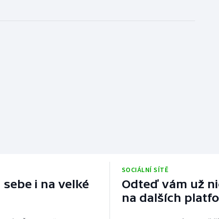
SOCIÁLNÍ SÍTĚ
 sebe i na velké
Odteď vám už nic
na dalších platf