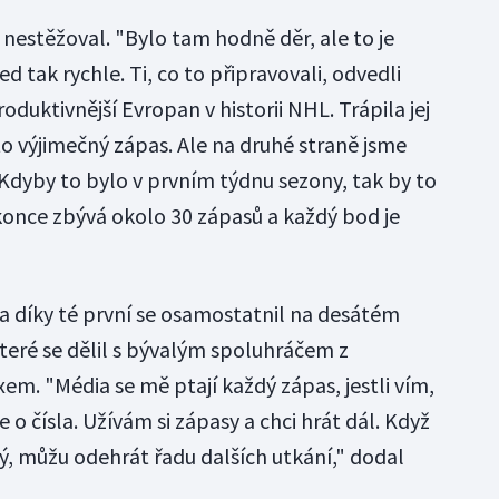
i nestěžoval. "Bylo tam hodně děr, ale to je
d tak rychle. Ti, co to připravovali, odvedli
oduktivnější Evropan v historii NHL. Trápila jej
 to výjimečný zápas. Ale na druhé straně jsme
 Kdyby to bylo v prvním týdnu sezony, tak by to
konce zbývá okolo 30 zápasů a každý bod je
e a díky té první se osamostatnil na desátém
které se dělil s bývalým spoluhráčem z
m. "Média se mě ptají každý zápas, jestli vím,
 o čísla. Užívám si zápasy a chci hrát dál. Když
, můžu odehrát řadu dalších utkání," dodal