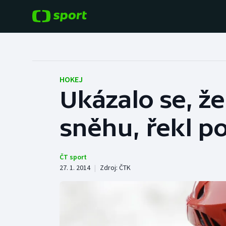
POPULÁRNÍ
DALŠÍ SPORTY
Fotbal
Americký fotbal
HOKEJ
Ukázalo se, ž
Hokej
Baseball a softbal
sněhu, řekl p
Tenis
Basketbal
Atletika
Biatlon
ČT sport
27. 1. 2014
|
Zdroj:
ČTK
Cyklistika
Boby a skeleton
Box