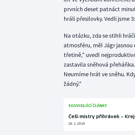
prvních deset patnáct minut 
hráli přesilovky. Vedli jsme 3
Na otázku, zda se stihli hrá
atmosféru, měl Jágr jasnou 
třetině," uvedl nejproduktivn
zastavila sněhová přeháňka. 
Neumíme hrát ve sněhu. Když 
žádný."
SOUVISEJÍCÍ ČLÁNKY
Češi mistry přihrávek – Krej
26. 1. 2014