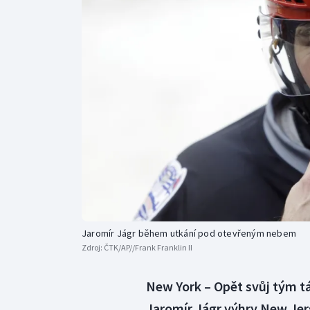
Curling
Dostihy
Florbal
Futsal
Golf
Gymnastika
Jaromír Jágr během utkání pod otevřeným nebem
Zdroj:
ČTK/AP//Frank Franklin II
New York – Opět svůj tým táh
Jaromír Jágr výhry New Jers