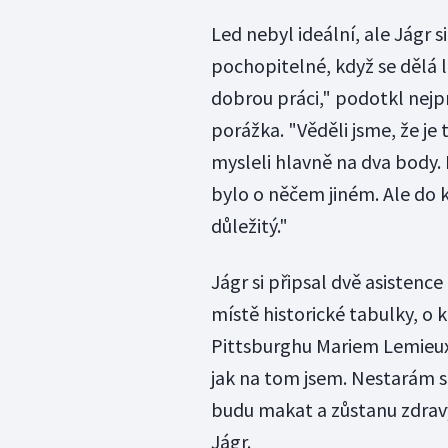
Led nebyl ideální, ale Jágr s
pochopitelné, když se dělá le
dobrou práci," podotkl nejpr
porážka. "Věděli jsme, že je
mysleli hlavně na dva body.
bylo o něčem jiném. Ale do 
důležitý."
Jágr si připsal dvě asistenc
místě historické tabulky, o 
Pittsburghu Mariem Lemieuxe
jak na tom jsem. Nestarám se
budu makat a zůstanu zdravý
Jágr.