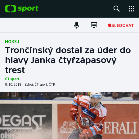
POPULÁRNÍ
SLEDOVAT
Fotbal
HOKEJ
Trončinský dostal za úder do
Hokej
hlavy Janka čtyřzápasový
trest
Tenis
ČT sport
Atletika
8. 10. 2018
|
Zdroj:
ČT sport
,
ČTK
Cyklistika
DALŠÍ SPORTY
Americký fotbal
NEPŘEHLÉDNĚTE