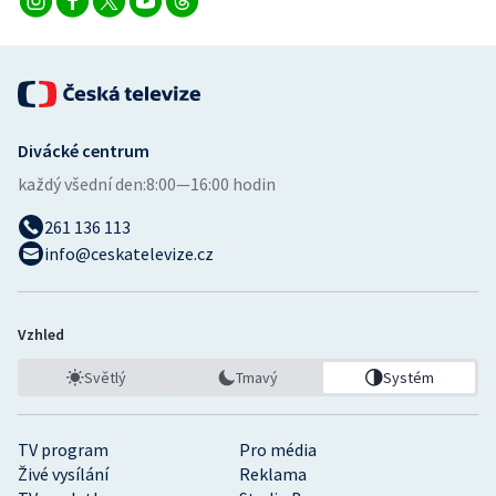
Divácké centrum
každý všední den:
8:00—16:00 hodin
261 136 113
info@ceskatelevize.cz
Vzhled
Světlý
Tmavý
Systém
TV program
Pro média
Živé vysílání
Reklama