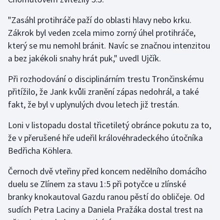
Olympijské hry
"Zasáhl protihráče paží do oblasti hlavy nebo krku.
Zákrok byl veden zcela mimo zorný úhel protihráče,
Parasport
který se mu nemohl bránit. Navíc se značnou intenzitou
a bez jakékoli snahy hrát puk," uvedl Ujčík.
Plavání
Při rozhodování o disciplinárním trestu Trončinskému
Plážový volejbal
přitížilo, že Jank kvůli zranění zápas nedohrál, a také
fakt, že byl v uplynulých dvou letech již trestán.
Ragby
Loni v listopadu dostal třicetiletý obránce pokutu za to,
Rychlobruslení
že v přerušené hře udeřil královéhradeckého útočníka
Bedřicha Köhlera.
Rychlostní kanoistika
Černoch dvě vteřiny před koncem nedělního domácího
Short track
duelu se Zlínem za stavu 1:5 při potyčce u zlínské
branky knokautoval Gazdu ranou pěstí do obličeje. Od
Sportovní střelba
sudích Petra Laciny a Daniela Pražáka dostal trest na