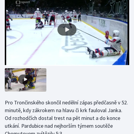
Gymnastika
Házená
Jezdectví
Judo
Krasobruslení
Lezení
Lyže a snowboard
Pro Trončinského skončil nedělní zápas předčasně v 52.
minutě, kdy zákrokem na hlavu či krk fauloval Janka.
Moderní pětiboj
Od rozhodčích dostal trest na pět minut a do konce
utkání. Pardubice nad nejhorším týmem soutěže
Motorsport
Chomutovem zvítězily 5:3.