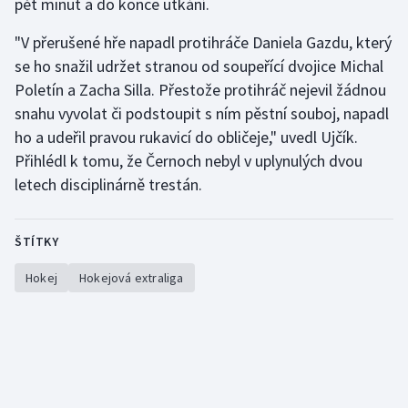
pět minut a do konce utkání.
Stolní tenis
"V přerušené hře napadl protihráče Daniela Gazdu, který
Triatlon
se ho snažil udržet stranou od soupeřící dvojice Michal
Poletín a Zacha Silla. Přestože protihráč nejevil žádnou
Veslování
snahu vyvolat či podstoupit s ním pěstní souboj, napadl
ho a udeřil pravou rukavicí do obličeje," uvedl Ujčík.
Vodní slalom
Přihlédl k tomu, že Černoch nebyl v uplynulých dvou
letech disciplinárně trestán.
Volejbal
Ostatní
ŠTÍTKY
Hokej
Hokejová extraliga