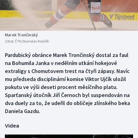
Baseball a softbal
Soutěže
Basketbal
Historické návraty
Biatlon
Aplikace ČT sport
Marek Trončinský
Zdroj:
ČTK/Stanislav Kolařík
Boby a skeleton
AZ kvíz
Pardubický obránce Marek Trončinský dostal za faul
na Bohumila Janka v nedělním utkání hokejové
Box
extraligy s Chomutovem trest na čtyři zápasy. Navíc
Curling
mu předseda disciplinární komise Viktor Ujčík uložil
pokutu ve výši deseti procent měsíčního platu.
Dostihy
Sparťanský útočník Jiří Černoch byl suspendován na
dva duely za to, že udeřil do obličeje zlínského beka
Florbal
Daniela Gazdu.
Futsal
Videa
Golf