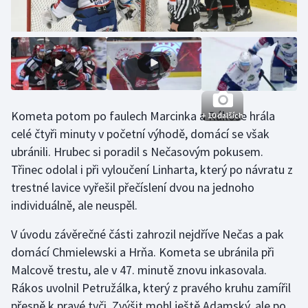
Stolní tenis
Triatlon
Veslování
Vodní slalom
Kometa potom po faulech Marcinka a Rákose hrála
+ 10 dalších
celé čtyři minuty v početní výhodě, domácí se však
Volejbal
ubránili. Hrubec si poradil s Nečasovým pokusem.
Třinec odolal i při vyloučení Linharta, který po návratu z
Ostatní
trestné lavice vyřešil přečíslení dvou na jednoho
individuálně, ale neuspěl.
V úvodu závěrečné části zahrozil nejdříve Nečas a pak
domácí Chmielewski a Hrňa. Kometa se ubránila při
Malcově trestu, ale v 47. minutě znovu inkasovala.
Rákos uvolnil Petružálka, který z pravého kruhu zamířil
přesně k pravé tyči. Zvýšit mohl ještě Adamský, ale po