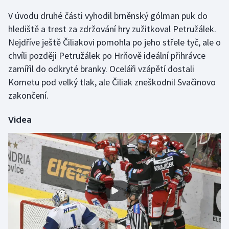
V úvodu druhé části vyhodil brněnský gólman puk do
Olympijské hry
hlediště a trest za zdržování hry zužitkoval Petružálek.
Parasport
Nejdříve ještě Čiliakovi pomohla po jeho střele tyč, ale o
chvíli později Petružálek po Hrňově ideální přihrávce
Plavání
zamířil do odkryté branky. Oceláři vzápětí dostali
Kometu pod velký tlak, ale Čiliak zneškodnil Svačinovo
Plážový volejbal
zakončení.
Ragby
Videa
Rychlobruslení
Rychlostní kanoistika
Short track
Sportovní střelba