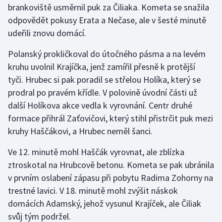
brankoviště usměrnil puk za Čiliaka. Kometa se snažila
odpovědět pokusy Erata a Nečase, ale v šesté minutě
Gymnastika
udeřili znovu domácí.
Házená
Polanský prokličkoval do útočného pásma a na levém
kruhu uvolnil Krajíčka, jenž zamířil přesně k protější
Jezdectví
tyči. Hrubec si pak poradil se střelou Holíka, který se
prodral po pravém křídle. V polovině úvodní části už
Judo
další Holíkova akce vedla k vyrovnání. Centr druhé
formace přihrál Zaťovičovi, který stihl přistrčit puk mezi
Krasobruslení
kruhy Haščákovi, a Hrubec neměl šanci.
Lezení
Ve 12. minutě mohl Haščák vyrovnat, ale zblízka
ztroskotal na Hrubcově betonu. Kometa se pak ubránila
Lyže a snowboard
v prvním oslabení zápasu při pobytu Radima Zohorny na
Moderní pětiboj
trestné lavici. V 18. minutě mohl zvýšit náskok
domácích Adamský, jehož vysunul Krajíček, ale Čiliak
Motorsport
svůj tým podržel.