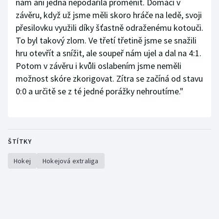
nám ani jedna nepodařila proměnit. Domácí v
závěru, když už jsme měli skoro hráče na ledě, svoji
přesilovku využili díky šťastně odraženému kotouči.
To byl takový zlom. Ve třetí třetině jsme se snažili
hru otevřít a snížit, ale soupeř nám ujel a dal na 4:1.
Potom v závěru i kvůli oslabením jsme neměli
možnost skóre zkorigovat. Zítra se začíná od stavu
0:0 a určitě se z té jedné porážky nehroutíme."
ŠTÍTKY
Hokej
Hokejová extraliga