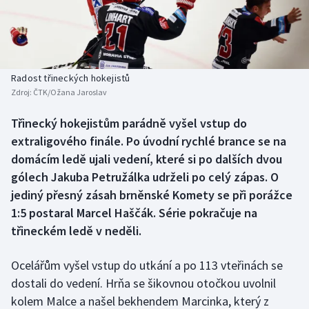
Baseball a softbal
Soutěže
Basketbal
Historické návraty
Biatlon
Aplikace ČT sport
Radost třineckých hokejistů
Zdroj:
ČTK/Ožana Jaroslav
Boby a skeleton
AZ kvíz
Třinecký hokejistům parádně vyšel vstup do
extraligového finále. Po úvodní rychlé brance se na
Box
domácím ledě ujali vedení, které si po dalších dvou
Curling
gólech Jakuba Petružálka udrželi po celý zápas. O
jediný přesný zásah brněnské Komety se při porážce
Dostihy
1:5 postaral Marcel Haščák. Série pokračuje na
třineckém ledě v neděli.
Florbal
Ocelářům vyšel vstup do utkání a po 113 vteřinách se
Futsal
dostali do vedení. Hrňa se šikovnou otočkou uvolnil
kolem Malce a našel bekhendem Marcinka, který z
Golf