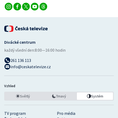
Divácké centrum
každý všední den:
8:00—16:00 hodin
261 136 113
info@ceskatelevize.cz
Vzhled
Světlý
Tmavý
Systém
TV program
Pro média