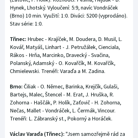
Hynek, Lhotský. Vyloučení: 5:9, navíc Vondráček
(Brno) 10 min. Využití: 1:0. Diváci: 5200 (vyprodáno).
Stav série: 1:0.
Třinec:
Hrubec - Krajíček, M. Doudera, D. Musil, L.
Kovář, Matyáš, Linhart - J. Petružálek, Cienciala,
Rákos - Hrňa, Marcinko, Dravecký - Svačina,
Polanský, Adamský - O. Kovařčík, M. Kovařčík,
Chmielewski. Trenéři: Varaďa a M. Zadina.
Brno:
Čiliak - O. Němec, Barinka, Krejčík, Gulaši,
Bartejs, Malec, Štencel - M. Erat, J. Hruška, R.
Zohorna - Haščák, P. Holík, Zaťovič - H. Zohorna,
Nečas, Mallet - Vondráček, L. Čermák, Vincour.
Trenéři: L. Zábranský st., Pokorný a Horáček.
Václav Varaďa (Třinec):
"Jsem samozřejmě rád za