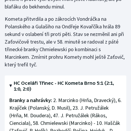
blafáku do bekhendu minul.
Kometa přitvrdila a po zákrocích Vondráčka na
Polanského a Gulašiho na Ondřeje Kovařčíka hrála 89
sekund v oslabení tři proti pěti. Stav se nezměnil ani při
Zaťovičově trestu, ale v 58. minutě se radoval z páté
třinecké branky Chmielewski po kombinaci s
Marcinkem. Zmírnit prohru Komety mohl ještě Zaťovič,
který trefil tyč.
HC Oceláři Třinec - HC Kometa Brno 5:1 (2:1,
1:0, 2:0)
Branky a nahrávky:
2. Marcinko (Hrňa, Dravecký), 6.
Krajíček (Polanský, D. Musil), 23. J. Petružálek
(Hrňa, M. Doudera), 47. J. Petružálek (Rákos,
Cienciala), 58. Chmielewski (Marcinko) - 10. Haščák
(Zaťovič, P. Holík). Rozhodčí: Pešina, Hejduk - D.