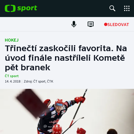
POPULÁRNÍ
SLEDOVAT
Fotbal
HOKEJ
Třinečtí zaskočili favorita. Na
Hokej
úvod finále nastříleli Kometě
pět branek
Tenis
ČT sport
Atletika
14. 4. 2018
|
Zdroj:
ČT sport
,
ČTK
Cyklistika
DALŠÍ SPORTY
Americký fotbal
NEPŘEHLÉDNĚTE