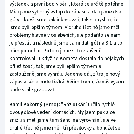
výsledek a první bod v sérii, která se určitě potáhne.
Měli jsme výborný vstup do zápasu a dali jsme dva
góly. I když jsme pak inkasovali, tak si myslím, že
jsme byli lepším týmem. V druhé třetině jsme měli
problémy hlavně v oslabeních, ale podařilo se nám
je přestát a následně jsme sami dali gól na 3:1 a to
nám pomohlo. Potom jsme si to zkušeně
kontrolovali. I když se Kometa dostala do nějakých
příležitostí, tak jsme byli lepším týmem a
zaslouženě jsme vyhráli. Jedeme dál, zítra je nový
zápas a série bude těžká. Věřím tomu, že náš výkon
bude stále gradovat."
Kamil Pokorný (Brno):
"Ráz utkání určilo rychlé
dvougólové vedení domácích. My jsem pak sice
snížili a měli jsme tam šanci na vyrovnání, ale ve
druhé třetině jsme měli tři přesilovky a bohužel se