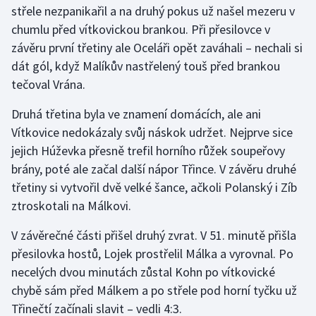
střele nezpanikařil a na druhý pokus už našel mezeru v
Olympijské hry
chumlu před vítkovickou brankou. Při přesilovce v
závěru první třetiny ale Oceláři opět zaváhali – nechali si
Parasport
dát gól, když Malíkův nastřelený touš před brankou
tečoval Vrána.
Plavání
Druhá třetina byla ve znamení domácích, ale ani
Plážový volejbal
Vítkovice nedokázaly svůj náskok udržet. Nejprve sice
jejich Húževka přesně trefil horního růžek soupeřovy
Ragby
brány, poté ale začal další nápor Třince. V závěru druhé
třetiny si vytvořil dvě velké šance, ačkoli Polanský i Zíb
Rychlobruslení
ztroskotali na Málkovi.
Rychlostní kanoistika
V závěrečné části přišel druhý zvrat. V 51. minutě přišla
přesilovka hostů, Lojek prostřelil Málka a vyrovnal. Po
Short track
necelých dvou minutách zůstal Kohn po vítkovické
chybě sám před Málkem a po střele pod horní tyčku už
Sportovní střelba
Třinečtí začínali slavit – vedli 4:3.