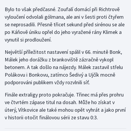
Stolní tenis
Bylo to však předčasné. Zoufalí domácí při Richtrově
vyloučení odvolali gólmana, ale ani v šesti proti čtyřem
Triatlon
se neprosadili. Přesně třicet sekund před sirénou se ale
po Káňově úniku opřel do jeho vyražené rány Klimek a
Veslování
vynutil si prodloužení.
Vodní slalom
Největší příležitost nastavení spálil v 66. minutě Bonk,
Málek jeho dorážku z brankoviště zázračně vykopl
Volejbal
betonem. A tak došlo na nájezdy. Málek zastavil střelu
Ostatní
Polákovu i Bonkovu, zatímco Šedivý a Ujčík mocně
podporováni publikem vždy rozvlnili síť.
Finále extraligy proto pokračuje. Třinec má přes prohru
ve čtvrtém zápase titul na dosah. Může ho získat v
úterý, Vítkovice ale také mohou opět vyhrát a jako první
v historii otočit finálovou sérii ze stavu 0:3.