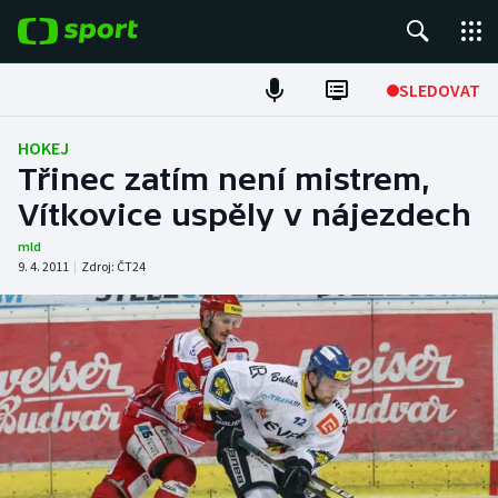
POPULÁRNÍ
SLEDOVAT
Fotbal
HOKEJ
Třinec zatím není mistrem,
Hokej
Vítkovice uspěly v nájezdech
Tenis
mld
9. 4. 2011
|
Zdroj:
ČT24
Atletika
Cyklistika
DALŠÍ SPORTY
Americký fotbal
NEPŘEHLÉDNĚTE