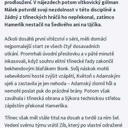
prodloužení. V nájezdech potom vítkovický gólman
Málek potvrdil svoji nezdolnost v této disciplíně a
Gymnastika
žádný z třineckých hráčů ho nepřekonal, zatímco
Hamerlík nestačil na Šedivého ani na Ujčíka.
Házená
Ačkoli dosáhli první vítězství v sérii, měli domácí
Jezdectví
nejpomalejší start ze všech čtyř dosavadních
utkání. Promrhali úvodní přesilovku a v páté minutě
Judo
inkasovali, když souhru elitní třinecké řady zakončil
Krasobruslení
bekhendovým blafákem Bonk. Svůj náskok mohli
sebevědomí hosté zvýšit vzápětí, Květoň s Adamským
Lezení
ujeli a zastavila je jen nehoda – Adamský zlomil hůl a
nemohl poslat puk do prázdné brány. Potom však
Lyže a snowboard
zaváhala i třinecká obrana a Sýkora technickou střelou
zápěstím překonal Hamerlíka.
Moderní pětiboj
Třinec však měl stále titul na dosah a tvrdě za ním šel.
Motorsport
Vedení svému týmu vrátil Zíb, který po vlastní odražené