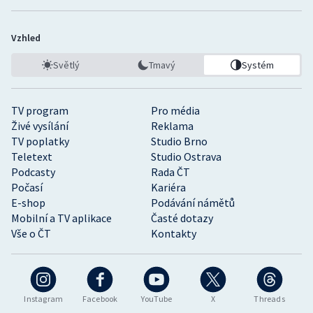
Vzhled
Světlý
Tmavý
Systém
TV program
Pro média
Živé vysílání
Reklama
TV poplatky
Studio Brno
Teletext
Studio Ostrava
Podcasty
Rada ČT
Počasí
Kariéra
E-shop
Podávání námětů
Mobilní a TV aplikace
Časté dotazy
Vše o ČT
Kontakty
Instagram
Facebook
YouTube
X
Threads