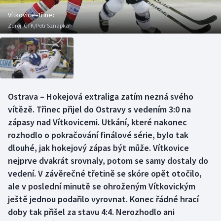
Baseball a softbal
Soutěže
Vítkovice–Třinec
Zdroj:
ČTK/Petr Sznapka
Basketbal
Historické návraty
Biatlon
Aplikace ČT sport
Boby a skeleton
AZ kvíz
Ostrava – Hokejová extraliga zatím nezná svého
Box
vítězě. Třinec přijel do Ostravy s vedením 3:0 na
zápasy nad Vítkovicemi. Utkání, které nakonec
Curling
rozhodlo o pokračování finálové série, bylo tak
dlouhé, jak hokejový zápas být může. Vítkovice
Dostihy
nejprve dvakrát srovnaly, potom se samy dostaly do
Florbal
vedení. V závěrečné třetině se skóre opět otočilo,
ale v poslední minutě se ohroženým Vítkovickým
Futsal
ještě jednou podařilo vyrovnat. Konec řádné hrací
doby tak přišel za stavu 4:4. Nerozhodlo ani
Golf