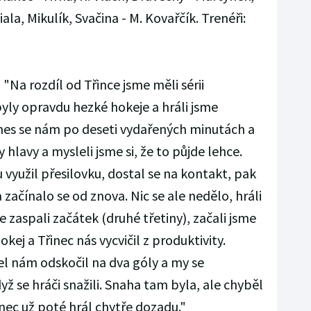
la, Mikulík, Svačina - M. Kovařčík. Trenéři:
:
"Na rozdíl od Třince jsme měli sérii
yly opravdu hezké hokeje a hráli jsme
nes se nám po deseti vydařených minutách a
 hlavy a mysleli jsme si, že to půjde lehce.
využil přesilovku, dostal se na kontakt, pak
a začínalo se od znova. Nic se ale nedělo, hráli
 zaspali začátek (druhé třetiny), začali jsme
kej a Třinec nás vycvičil z produktivity.
el nám odskočil na dva góly a my se
dyž se hráči snažili. Snaha tam byla, ale chyběl
nec už poté hrál chytře dozadu."