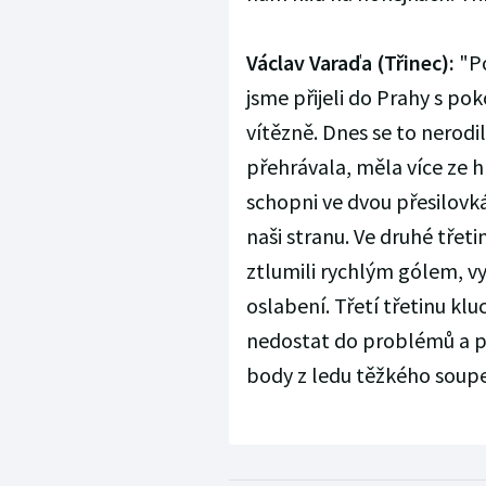
Václav Varaďa (Třinec):
"Po
jsme přijeli do Prahy s pok
vítězně. Dnes se to nerodil
přehrávala, měla více ze h
schopni ve dvou přesilovk
naši stranu. Ve druhé třet
ztlumili rychlým gólem, vyt
oslabení. Třetí třetinu kluc
nedostat do problémů a po
body z ledu těžkého soupe