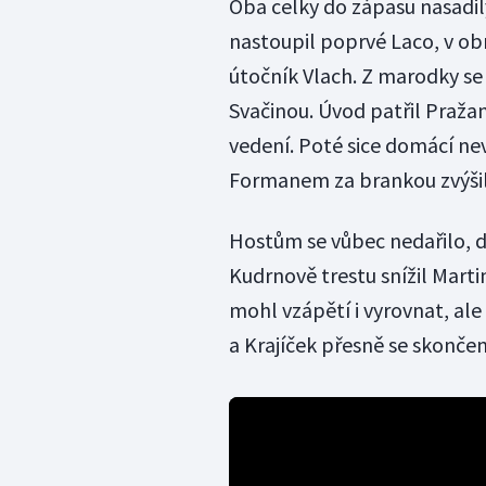
Oba celky do zápasu nasadil
nastoupil poprvé Laco, v ob
útočník Vlach. Z marodky se 
Svačinou. Úvod patřil Pražan
vedení. Poté sice domácí nev
Formanem za brankou zvýšil 
Hostům se vůbec nedařilo, do
Kudrnově trestu snížil Martin
mohl vzápětí i vyrovnat, ale 
a Krajíček přesně se skonče