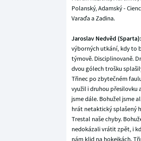
Polanský, Adamský - Ciencia
Varaďa a Zadina.
Jaroslav Nedvěd (Sparta)
výborných utkání, kdy to b
týmově. Disciplinovaně. D
dvou gólech trošku splašily
Třinec po zbytečném faulu 
využil i druhou přesilovku 
jsme dále. Bohužel jsme ale
hrát netaktický splašený ho
Trestal naše chyby. Bohuž
nedokázali vrátit zpět, i k
nám klid na hokejkách. Tři