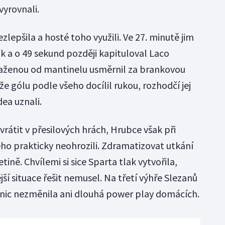
vyrovnali.
zlepšila a hosté toho využili. Ve 27. minutě jim
k a o 49 sekund později kapituloval Laco
raženou od mantinelu usměrnil za brankovou
že gólu podle všeho docílil rukou, rozhodčí jej
dea uznali.
rátit v přesilových hrách, Hrubce však při
ého prakticky neohrozili. Zdramatizovat utkání
řetině. Chvílemi si sice Sparta tlak vytvořila,
jší situace řešit nemusel. Na třetí výhře Slezanů
ě nic nezměnila ani dlouhá power play domácích.