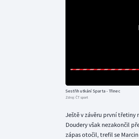
Sestřih utkání Sparta - Třinec
Zdroj:
ČT sport
Ještě v závěru první třetiny 
Doudery však nezakončil pře
zápas otočil, trefil se Marci