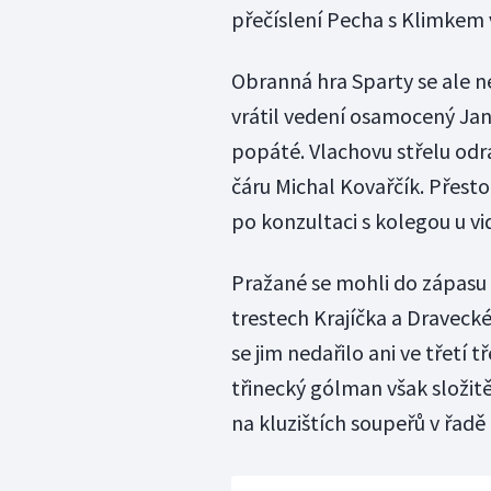
přečíslení Pecha s Klimkem 
Obranná hra Sparty se ale ne
vrátil vedení osamocený Jan
popáté. Vlachovu střelu od
čáru Michal Kovařčík. Přesto
po konzultaci s kolegou u vi
Pražané se mohli do zápasu v
trestech Krajíčka a Draveck
se jim nedařilo ani ve třetí t
třinecký gólman však složitě
na kluzištích soupeřů v řad