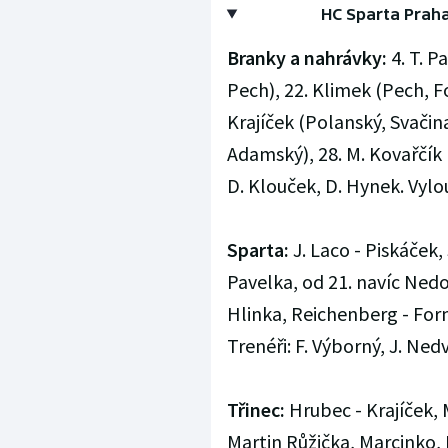
HC Sparta Praha -
Branky a nahrávky:
4. T. P
Pech), 22. Klimek (Pech, F
Krajíček (Polanský, Svačina
Adamský), 28. M. Kovařčík (
D. Klouček, D. Hynek. Vylouč
Sparta:
J. Laco - Piskáček,
Pavelka, od 21. navíc Nedom
Hlinka, Reichenberg - For
Trenéři: F. Výborný, J. Ned
Třinec:
Hrubec - Krajíček, M
Martin Růžička, Marcinko, 