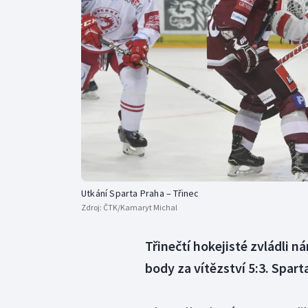
Curling
Dostihy
Florbal
Futsal
Golf
Gymnastika
Utkání Sparta Praha – Třinec
Zdroj:
ČTK/Kamaryt Michal
Třinečtí hokejisté zvládli n
body za vítězství 5:3. Spart