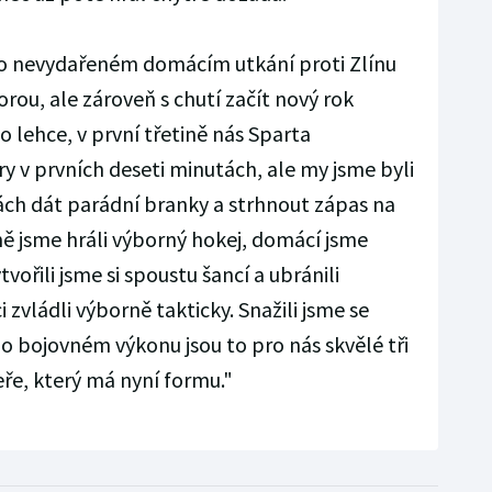
 nevydařeném domácím utkání proti Zlínu
orou, ale zároveň s chutí začít nový rok
o lehce, v první třetině nás Sparta
ry v prvních deseti minutách, ale my jsme byli
ách dát parádní branky a strhnout zápas na
ině jsme hráli výborný hokej, domácí jsme
vořili jsme si spoustu šancí a ubránili
i zvládli výborně takticky. Snažili jsme se
 bojovném výkonu jsou to pro nás skvělé tři
ře, který má nyní formu."