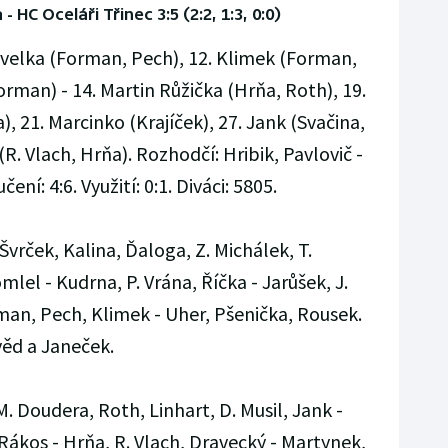
 HC Oceláři Třinec 3:5 (2:2, 1:3, 0:0)
avelka (Forman, Pech), 12. Klimek (Forman,
orman) - 14. Martin Růžička (Hrňa, Roth), 19.
), 21. Marcinko (Krajíček), 27. Jank (Svačina,
R. Vlach, Hrňa). Rozhodčí: Hribik, Pavlovič -
ení: 4:6. Využití: 0:1. Diváci: 5805.
 Švrček, Kalina, Ďaloga, Z. Michálek, T.
lel - Kudrna, P. Vrána, Říčka - Jarůšek, J.
man, Pech, Klimek - Uher, Pšenička, Rousek.
věd a Janeček.
. Doudera, Roth, Linhart, D. Musil, Jank -
Rákos - Hrňa, R. Vlach, Dravecký - Martynek,