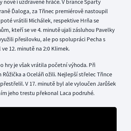
y nové i uzdravené hráče. V brance Sparty
raně Ďaloga, za Třinec premiérově nastoupil
poté vrátili Michálek, respektive Hrňa se
ům, kteří se ve 4. minutě ujali zásluhou Pavelky
yužili přesilovku, ale po spolupráci Pecha s
ve 12. minutě na 2:0 Klimek.
 hry je však vrátila početní výhoda. Při
 Růžička a Oceláři ožili. Nejlepší střelec Třince
přestřelil. V 17. minutě byl ale vyloučen Jarůšek
ním jeho trestu překonal Laca podruhé.