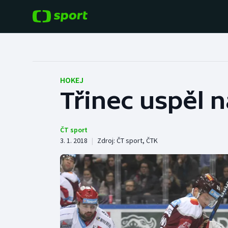
POPULÁRNÍ
DALŠÍ SPORTY
Fotbal
Americký fotbal
HOKEJ
Třinec uspěl n
Hokej
Baseball a softbal
Tenis
Basketbal
ČT sport
3. 1. 2018
|
Zdroj:
ČT sport
,
ČTK
Atletika
Biatlon
Cyklistika
Boby a skeleton
Box