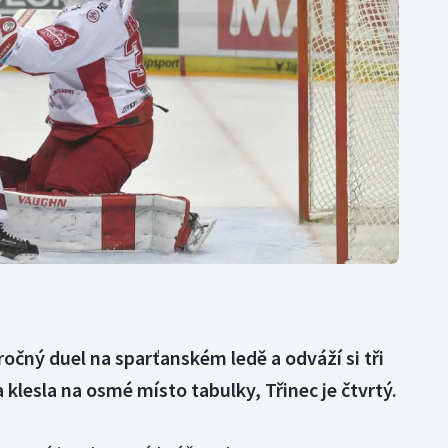
Moderní pětiboj
Triatlon
Motorsport
Veslování
Olympijské hry
Vodní slalom
Parasport
Volejbal
Plavání
Ostatní
Plážový volejbal
áročný duel na sparťanském ledě a odváží si tři
a klesla na osmé místo tabulky, Třinec je čtvrtý.