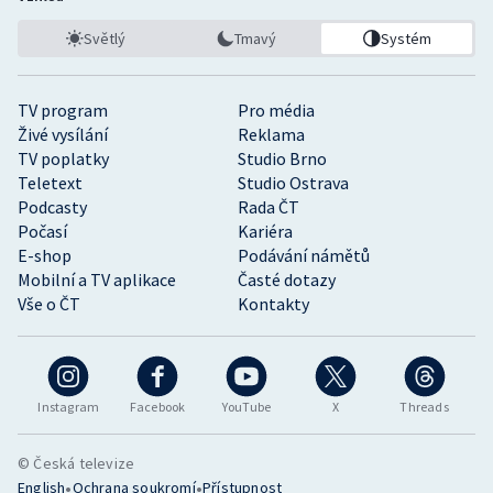
Světlý
Tmavý
Systém
TV program
Pro média
Živé vysílání
Reklama
TV poplatky
Studio Brno
Teletext
Studio Ostrava
Podcasty
Rada ČT
Počasí
Kariéra
E-shop
Podávání námětů
Mobilní a TV aplikace
Časté dotazy
Vše o ČT
Kontakty
Instagram
Facebook
YouTube
X
Threads
© Česká televize
•
•
English
Ochrana soukromí
Přístupnost