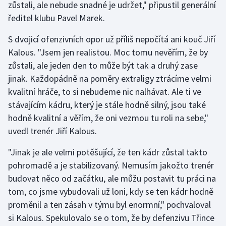
zůstali, ale nebude snadné je udržet," připustil generální
ředitel klubu Pavel Marek.
Gymnastika
S dvojicí ofenzivních opor už příliš nepočítá ani kouč Jiří
Házená
Kalous. "Jsem jen realistou. Moc tomu nevěřím, že by
zůstali, ale jeden den to může být tak a druhý zase
Jezdectví
jinak. Každopádně na poměry extraligy ztrácíme velmi
kvalitní hráče, to si nebudeme nic nalhávat. Ale ti ve
Judo
stávajícím kádru, který je stále hodně silný, jsou také
hodně kvalitní a věřím, že oni vezmou tu roli na sebe,"
Krasobruslení
uvedl trenér Jiří Kalous.
Lezení
"Jinak je ale velmi potěšující, že ten kádr zůstal takto
pohromadě a je stabilizovaný. Nemusím jakožto trenér
Lyže a snowboard
budovat něco od začátku, ale můžu postavit tu práci na
tom, co jsme vybudovali už loni, kdy se ten kádr hodně
Moderní pětiboj
proměnil a ten zásah v týmu byl enormní," pochvaloval
si Kalous. Spekulovalo se o tom, že by defenzivu Třince
Motorsport