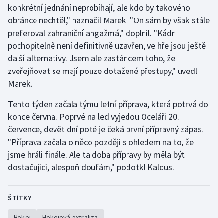
konkrétní jednání neprobíhají, ale kdo by takového
Stolní tenis
obránce nechtěl," naznačil Marek. "On sám by však stále
Triatlon
preferoval zahraniční angažmá," doplnil. "Kádr
pochopitelně není definitivně uzavřen, ve hře jsou ještě
Veslování
další alternativy. Jsem ale zastáncem toho, že
zveřejňovat se mají pouze dotažené přestupy," uvedl
Vodní slalom
Marek.
Volejbal
Tento týden začala týmu letní příprava, která potrvá do
konce června. Poprvé na led vyjedou Oceláři 20.
Ostatní
července, devět dní poté je čeká první přípravný zápas.
"Příprava začala o něco později s ohledem na to, že
jsme hráli finále. Ale ta doba přípravy by měla být
dostačující, alespoň doufám," podotkl Kalous.
ŠTÍTKY
Hokej
Hokejová extraliga