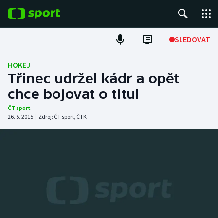
POPULÁRNÍ
SLEDOVAT
Fotbal
HOKEJ
Třinec udržel kádr a opět
Hokej
chce bojovat o titul
Tenis
ČT sport
26. 5. 2015
|
Zdroj:
ČT sport
,
ČTK
Atletika
Cyklistika
DALŠÍ SPORTY
Americký fotbal
NEPŘEHLÉDNĚTE