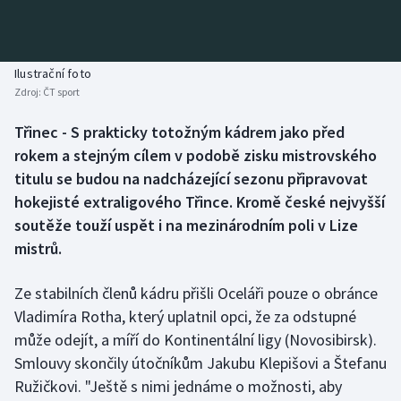
Baseball a softbal
Soutěže
Basketbal
Historické návraty
Ilustrační foto
Zdroj:
ČT sport
Biatlon
Aplikace ČT sport
Třinec - S prakticky totožným kádrem jako před
Boby a skeleton
AZ kvíz
rokem a stejným cílem v podobě zisku mistrovského
titulu se budou na nadcházející sezonu připravovat
Box
hokejisté extraligového Třince. Kromě české nejvyšší
soutěže touží uspět i na mezinárodním poli v Lize
Curling
mistrů.
Dostihy
Ze stabilních členů kádru přišli Oceláři pouze o obránce
Florbal
Vladimíra Rotha, který uplatnil opci, že za odstupné
může odejít, a míří do Kontinentální ligy (Novosibirsk).
Futsal
Smlouvy skončily útočníkům Jakubu Klepišovi a Štefanu
Ružičkovi. "Ještě s nimi jednáme o možnosti, aby
Golf