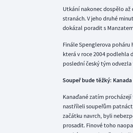
Utkání nakonec dospělo až d
stranách. V jeho druhé minut
dokázal poradit s Manzatem
Finále Spenglerova poháru h
která v roce 2004 podlehla 
poslední český tým odvezla v
Soupeř bude těžký: Kanada
Kanaďané zatím procházejí 
nastříleli soupeřům patnáct 
začátku navrch, byli nebezpe
prosadit. Finové toho naop