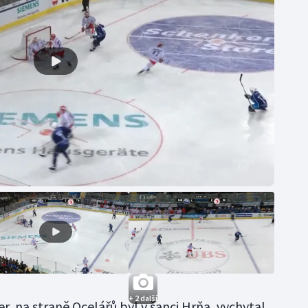
+ 2 další
r, na straně Ocelářů byl v šanci Hrňa, vychytal