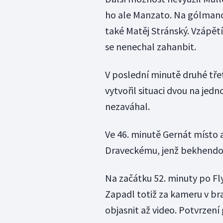
ho ale Manzato. Na gólmanov
také Matěj Stránský. Vzápětí
se nenechal zahanbit.
V poslední minutě druhé tř
vytvořil situaci dvou na jed
nezaváhal.
Ve 46. minutě Gernát místo 
Draveckému, jenž bekhendov
Na začátku 52. minuty po Fl
Zapadl totiž za kameru v br
objasnit až video. Potvrzení