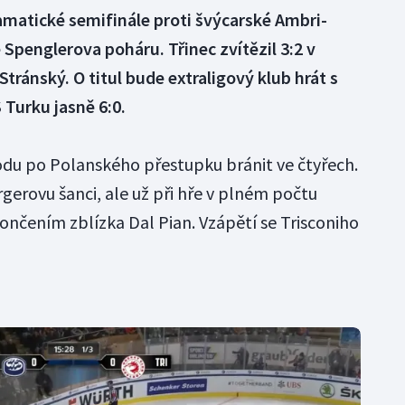
ramatické semifinále proti švýcarské Ambri-
e Spenglerova poháru. Třinec zvítězil 3:2 v
tránský. O titul bude extraligový klub hrát s
 Turku jasně 6:0.
vodu po Polanského přestupku bránit ve čtyřech.
gerovu šanci, ale už při hře v plném počtu
nčením zblízka Dal Pian. Vzápětí se Trisconiho