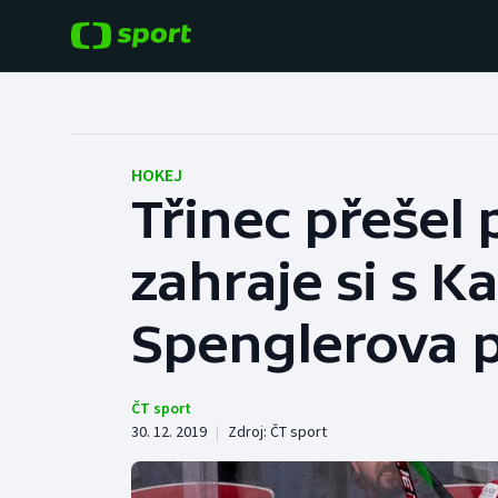
POPULÁRNÍ
DALŠÍ SPORTY
Fotbal
Americký fotbal
HOKEJ
Třinec přešel 
Hokej
Baseball a softbal
zahraje si s K
Tenis
Basketbal
Atletika
Spenglerova 
Biatlon
Cyklistika
Boby a skeleton
ČT sport
30. 12. 2019
|
Zdroj:
ČT sport
Box