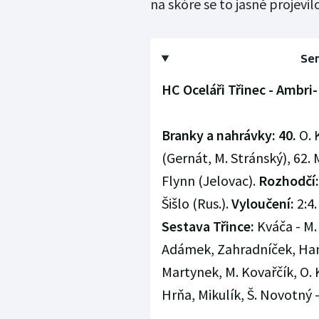
na skóre se to jasně projevilo
Sem
HC Oceláři Třinec - Ambri-Pi
Branky a nahrávky: 40.
O. 
(Gernát, M. Stránský), 62. M
Flynn (Jelovac).
Rozhodčí:
Šišlo (Rus.).
Vyloučení:
2:4.
Sestava Třince:
Kváča - M.
Adámek, Zahradníček, Hama
Martynek, M. Kovařčík, O.
Hrňa, Mikulík, Š. Novotný 