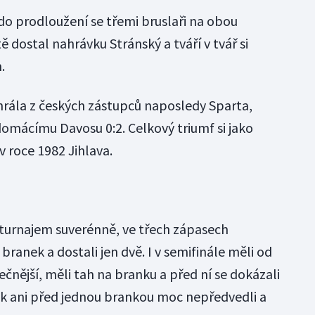
o prodloužení se třemi bruslaři na obou
ě dostal nahrávku Stránský a tváří v tvář si
.
rála z českých zástupců naposledy Sparta,
domácímu Davosu 0:2. Celkový triumf si jako
 roce 1982 Jihlava.
turnajem suverénně, ve třech zápasech
branek a dostali jen dvě. I v semifinále měli od
čnější, měli tah na branku a před ní se dokázali
ak ani před jednou brankou moc nepředvedli a