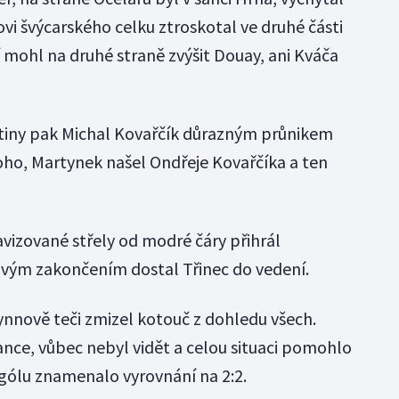
i švýcarského celku ztroskotal ve druhé části
 mohl na druhé straně zvýšit Douay, ani Kváča
etiny pak Michal Kovařčík důrazným průnikem
noho, Martynek našel Ondřeje Kovařčíka a ten
avizované střely od modré čáry přihrál
ým zakončením dostal Třinec do vedení.
ynnově teči zmizel kotouč z dohledu všech.
ance, vůbec nebyl vidět a celou situaci pomohlo
 gólu znamenalo vyrovnání na 2:2.