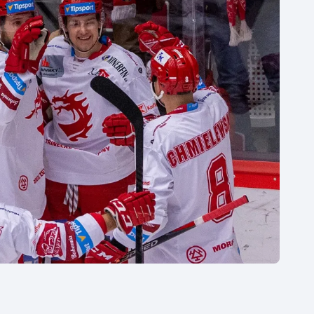
Moderní pětiboj
Triatlon
Motorsport
Veslování
Olympijské hry
Vodní slalom
Parasport
Volejbal
Plavání
Ostatní
Plážový volejbal