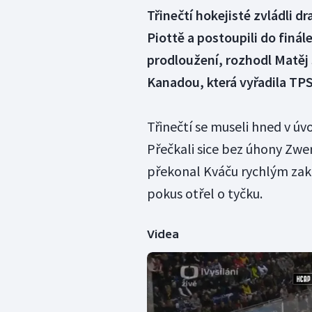
Třinečtí hokejisté zvládli d
Piottě a postoupili do finál
prodloužení, rozhodl Matěj S
Kanadou, která vyřadila TPS
Třinečtí se museli hned v ú
Přečkali sice bez úhony Zwer
překonal Kváču rychlým zako
pokus otřel o tyčku.
Videa