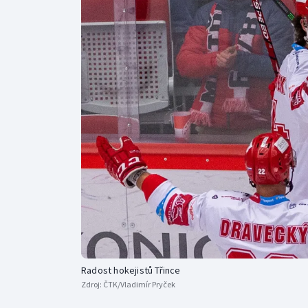
Curling
Dostihy
Florbal
Futsal
Golf
Gymnastika
Radost hokejistů Třince
Zdroj:
ČTK/Vladimír Pryček