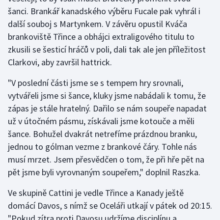
Stolní tenis
šanci. Brankář kanadského výběru Fucale pak vyhrál i
další souboj s Martynkem. V závěru opustil Kváča
Triatlon
brankoviště Třince a obhájci extraligového titulu to
zkusili se šesticí hráčů v poli, dali tak ale jen příležitost
Veslování
Clarkovi, aby završil hattrick.
Vodní slalom
"V poslední části jsme se s tempem hry srovnali,
vytvářeli jsme si šance, kluky jsme nabádali k tomu, že
Volejbal
zápas je stále hratelný. Dařilo se nám soupeře napadat
už v útočném pásmu, získávali jsme kotouče a měli
Ostatní
šance. Bohužel dvakrát netrefíme prázdnou branku,
jednou to gólman vezme z brankové čáry. Tohle nás
musí mrzet. Jsem přesvědčen o tom, že při hře pět na
pět jsme byli vyrovnaným soupeřem," doplnil Raszka.
Ve skupině Cattini je vedle Třince a Kanady ještě
domácí Davos, s nímž se Oceláři utkají v pátek od 20:15.
"Pokud zítra proti Davosu udržíme disciplínu a