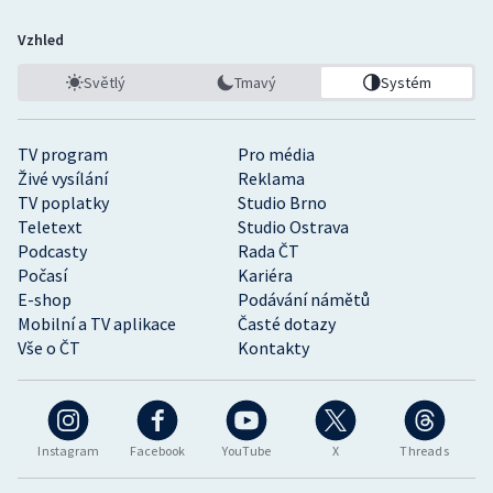
Vzhled
Světlý
Tmavý
Systém
TV program
Pro média
Živé vysílání
Reklama
TV poplatky
Studio Brno
Teletext
Studio Ostrava
Podcasty
Rada ČT
Počasí
Kariéra
E-shop
Podávání námětů
Mobilní a TV aplikace
Časté dotazy
Vše o ČT
Kontakty
Instagram
Facebook
YouTube
X
Threads