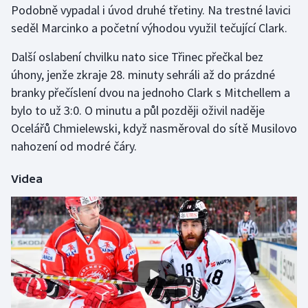
Podobně vypadal i úvod druhé třetiny. Na trestné lavici
seděl Marcinko a početní výhodou využil tečující Clark.
Gymnastika
Další oslabení chvilku nato sice Třinec přečkal bez
Házená
úhony, jenže zkraje 28. minuty sehráli až do prázdné
branky přečíslení dvou na jednoho Clark s Mitchellem a
Jezdectví
bylo to už 3:0. O minutu a půl později oživil naděje
Ocelářů Chmielewski, když nasměroval do sítě Musilovo
Judo
nahození od modré čáry.
Krasobruslení
Videa
Lezení
Lyže a snowboard
Moderní pětiboj
Motorsport