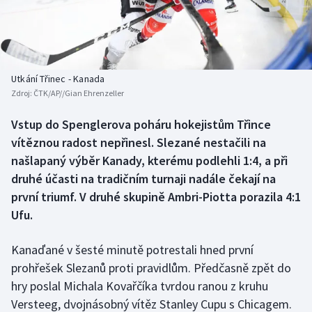
Baseball a softbal
Soutěže
Basketbal
Historické návraty
Biatlon
Aplikace ČT sport
Utkání Třinec - Kanada
Zdroj:
ČTK/AP//Gian Ehrenzeller
Boby a skeleton
AZ kvíz
Vstup do Spenglerova poháru hokejistům Třince
vítěznou radost nepřinesl. Slezané nestačili na
Box
našlapaný výběr Kanady, kterému podlehli 1:4, a při
Curling
druhé účasti na tradičním turnaji nadále čekají na
první triumf. V druhé skupině Ambri-Piotta porazila 4:1
Dostihy
Ufu.
Florbal
Kanaďané v šesté minutě potrestali hned první
prohřešek Slezanů proti pravidlům. Předčasně zpět do
Futsal
hry poslal Michala Kovařčíka tvrdou ranou z kruhu
Versteeg, dvojnásobný vítěz Stanley Cupu s Chicagem.
Golf