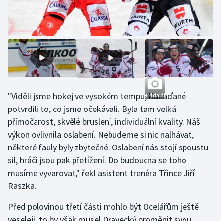
Olympijské hry
Parasport
Plavání
Plážový volejbal
"Viděli jsme hokej ve vysokém tempu, Kanaďané
+ 4 další
potvrdili to, co jsme očekávali. Byla tam velká
Ragby
přímočarost, skvělé bruslení, individuální kvality. Náš
Rychlobruslení
výkon ovlivnila oslabení. Nebudeme si nic nalhávat,
některé fauly byly zbytečné. Oslabení nás stojí spoustu
Rychlostní kanoistika
sil, hráči jsou pak přetížení. Do budoucna se toho
musíme vyvarovat," řekl asistent trenéra Třince Jiří
Short track
Raszka.
Sportovní střelba
Před polovinou třetí části mohlo být Ocelářům ještě
veseleji, to by však musel Dravecký proměnit svou