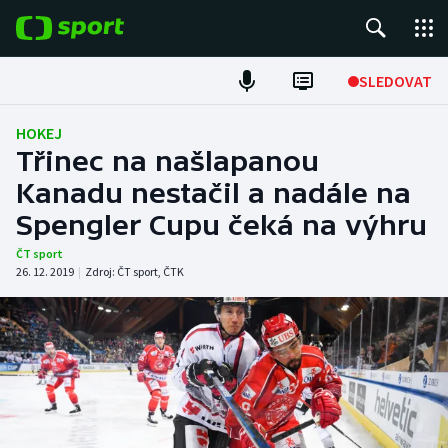
POPULÁRNÍ
SLEDOVAT
Fotbal
HOKEJ
Třinec na našlapanou
Hokej
Kanadu nestačil a nadále na
Spengler Cupu čeká na výhru
Tenis
ČT sport
Atletika
26. 12. 2019
|
Zdroj:
ČT sport
,
ČTK
Cyklistika
DALŠÍ SPORTY
Americký fotbal
NEPŘEHLÉDNĚTE