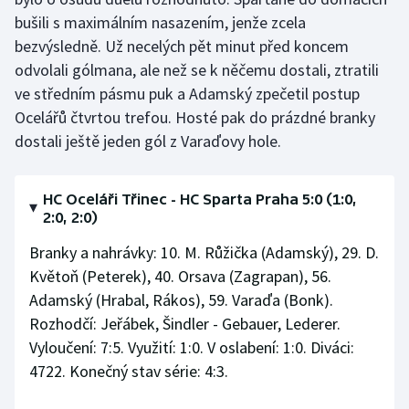
Stolní tenis
bušili s maximálním nasazením, jenže zcela
bezvýsledně. Už necelých pět minut před koncem
Triatlon
odvolali gólmana, ale než se k něčemu dostali, ztratili
ve středním pásmu puk a Adamský zpečetil postup
Veslování
Ocelářů čtvrtou trefou. Hosté pak do prázdné branky
dostali ještě jeden gól z Varaďovy hole.
Vodní slalom
Volejbal
HC Oceláři Třinec - HC Sparta Praha 5:0 (1:0,
2:0, 2:0)
Ostatní
Branky a nahrávky: 10. M. Růžička (Adamský), 29. D.
Květoň (Peterek), 40. Orsava (Zagrapan), 56.
Adamský (Hrabal, Rákos), 59. Varaďa (Bonk).
Rozhodčí: Jeřábek, Šindler - Gebauer, Lederer.
Vyloučení: 7:5. Využití: 1:0. V oslabení: 1:0. Diváci:
4722. Konečný stav série: 4:3.