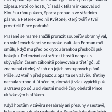
zápasu. Poté co hostující zadák Milam inkasoval od
Olympijské hry
Kloučka ránu pukem, Sparta propadla ve středním
pásmu a Peterek uvolnil Květoně, který tváří v tvář
Parasport
prostřelil Pince podruhé.
Plavání
Pražané se marně snažili prorazit soupeřův obranný val,
do vyložených šancí se neprokousali. Jen Forman měl
Plážový volejbal
smůlu, když mu před odkrytou brankou přeskočil puk
hokejku. Defenzivní ostražitost hostů naopak s
Ragby
ubývajícím časem zákonitě polevovala a třetí gól už
Rychlobruslení
znamenal citelný zásah do jejich postupových plánů.
Přišel 32 vteřin před pauzou: Sparta se v závěru třetiny
Rychlostní kanoistika
nechala strhnout útočením, domácí jí však vypíchli puk
a Orsava po sólu od vlastní modré čáry obelstil Pince
Short track
ukázkovým blafákem.
Sportovní střelba
Když hostům v závěru nezabraly ani přesuny v sestavě,
bylo o osudu duelu rozhodnuto. Sparťané do domácích