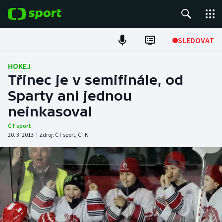
POPULÁRNÍ
SLEDOVAT
Fotbal
HOKEJ
Třinec je v semifinále, od
Hokej
Sparty ani jednou
neinkasoval
Tenis
ČT sport
Atletika
20. 3. 2013
|
Zdroj:
ČT sport
,
ČTK
Cyklistika
DALŠÍ SPORTY
Americký fotbal
NEPŘEHLÉDNĚTE