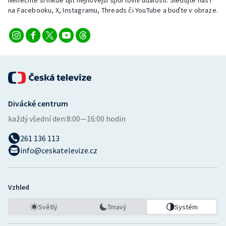
Nenechte si nikde ujít nejnovější sportovní události. Sledujte nás i
na Facebooku, X, Instagramu, Threads či YouTube a buďte v obraze.
Divácké centrum
každý všední den:
8:00—16:00 hodin
261 136 113
info@ceskatelevize.cz
Vzhled
Světlý
Tmavý
Systém