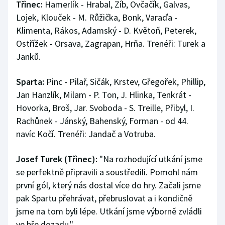
Třinec:
Hamerlík - Hrabal, Zíb, Ovčačík, Galvas,
Lojek, Klouček - M. Růžička, Bonk, Varaďa -
Klimenta, Rákos, Adamský - D. Květoň, Peterek,
Ostřížek - Orsava, Zagrapan, Hrňa. Trenéři: Turek a
Janků.
Sparta:
Pinc - Pilař, Sičák, Krstev, Gřegořek, Phillip,
Jan Hanzlík, Milam - P. Ton, J. Hlinka, Tenkrát -
Hovorka, Broš, Jar. Svoboda - S. Treille, Přibyl, I.
Rachůnek - Jánský, Bahenský, Forman - od 44.
navíc Kočí. Trenéři: Jandač a Votruba.
Josef Turek (Třinec):
"Na rozhodující utkání jsme
se perfektně připravili a soustředili. Pomohl nám
první gól, který nás dostal více do hry. Začali jsme
pak Spartu přehrávat, přebruslovat a i kondičně
jsme na tom byli lépe. Utkání jsme výborně zvládli
ve hře dozadu."