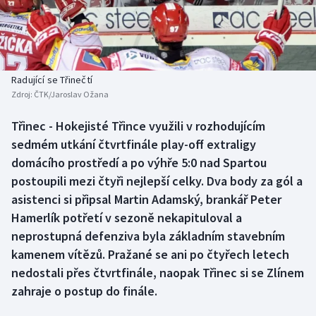
Baseball a softbal
Soutěže
Basketbal
Historické návraty
Biatlon
Aplikace ČT sport
Radující se Třinečtí
Zdroj:
ČTK/Jaroslav Ožana
Boby a skeleton
AZ kvíz
Třinec - Hokejisté Třince využili v rozhodujícím
sedmém utkání čtvrtfinále play-off extraligy
Box
domácího prostředí a po výhře 5:0 nad Spartou
Curling
postoupili mezi čtyři nejlepší celky. Dva body za gól a
asistenci si připsal Martin Adamský, brankář Peter
Dostihy
Hamerlík potřetí v sezoně nekapituloval a
neprostupná defenziva byla základním stavebním
Florbal
kamenem vítězů. Pražané se ani po čtyřech letech
nedostali přes čtvrtfinále, naopak Třinec si se Zlínem
Futsal
zahraje o postup do finále.
Golf