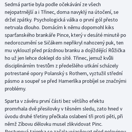
Sedmá partie byla podle očekávání ze všech
nejopatrnější a i Třinec, doma navyklý na útočení, se
Gymnastika
držel zpátky. Psychologická válka o první gól přesto
netrvala dlouho. Domácím k němu dopomohl kiks
Házená
sparťanského brankáře Pince, který v desáté minutě po
Jezdectví
nedorozumění se Sičákem nepřikryl nahozený puk, ten
mu vyklouzl před prázdnou branku a dojíždějící Růžička
Judo
ho už jen lehce doklepl do sítě. Třinec, jemuž kvůli
disciplinárním trestům z předešlého utkání scházely
Krasobruslení
potrestané opory Polanský s Rothem, vyztužil střední
pásmo a soupeř se před Hamerlíka probíjel se značnými
Lezení
problémy.
Lyže a snowboard
Sparta v závěru první části bez většího efektu
promrhala dvě přesilovky v těsném sledu, zato hned v
Moderní pětiboj
úvodu druhé třetiny přečkala oslabení tři proti pěti, při
němž Zíbovu dělovku musel zlikvidovat Pinc.
Motorsport
Postupová tajenka se začala vyjasňovat před polovinou