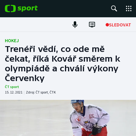
POPULÁRNÍ
SLEDOVAT
ME v atletice
HOKEJ
Trenéři vědí, co ode mě
ME v plavání
čekat, říká Kovář směrem k
olympiádě a chválí výkony
Fotbal
Červenky
Hokej
ČT sport
15. 12. 2021
|
Zdroj:
ČT sport
,
ČTK
Tenis
DALŠÍ SPORTY
Americký fotbal
NEPŘEHLÉDNĚTE