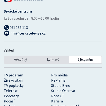
Divácké centrum
každý všední den:
8:00—16:00 hodin
261 136 113
info@ceskatelevize.cz
Vzhled
Světlý
Tmavý
Systém
TV program
Pro média
Živé vysílání
Reklama
TV poplatky
Studio Brno
Teletext
Studio Ostrava
Podcasty
Rada ČT
Počasí
Kariéra