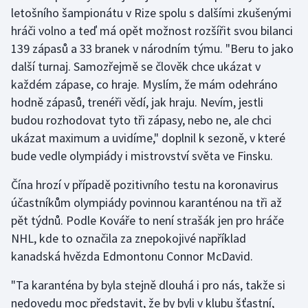
letošního šampionátu v Rize spolu s dalšími zkušenými
Moderní pětiboj
hráči volno a teď má opět možnost rozšířit svou bilanci
139 zápasů a 33 branek v národním týmu. "Beru to jako
Motorsport
další turnaj. Samozřejmě se člověk chce ukázat v
každém zápase, co hraje. Myslím, že mám odehráno
Olympijské hry
hodně zápasů, trenéři vědí, jak hraju. Nevím, jestli
budou rozhodovat tyto tři zápasy, nebo ne, ale chci
Parasport
ukázat maximum a uvidíme," doplnil k sezoně, v které
Plavání
bude vedle olympiády i mistrovství světa ve Finsku.
Čína hrozí v případě pozitivního testu na koronavirus
Plážový volejbal
účastníkům olympiády povinnou karanténou na tři až
Ragby
pět týdnů. Podle Kováře to není strašák jen pro hráče
NHL, kde to označila za znepokojivé například
Rychlobruslení
kanadská hvězda Edmontonu Connor McDavid.
"Ta karanténa by byla stejně dlouhá i pro nás, takže si
Rychlostní kanoistika
nedovedu moc představit, že by byli v klubu šťastní,