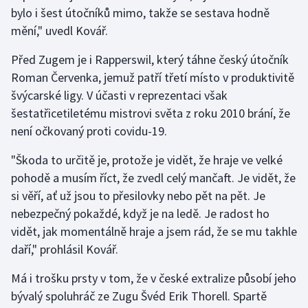
bylo i šest útočníků mimo, takže se sestava hodně
mění," uvedl Kovář.
Před Zugem je i Rapperswil, který táhne český útočník
Roman Červenka, jemuž patří třetí místo v produktivitě
švýcarské ligy. V účasti v reprezentaci však
šestatřicetiletému mistrovi světa z roku 2010 brání, že
není očkovaný proti covidu-19.
"Škoda to určitě je, protože je vidět, že hraje ve velké
pohodě a musím říct, že zvedl celý mančaft. Je vidět, že
si věří, ať už jsou to přesilovky nebo pět na pět. Je
nebezpečný pokaždé, když je na ledě. Je radost ho
vidět, jak momentálně hraje a jsem rád, že se mu takhle
daří," prohlásil Kovář.
Má i trošku prsty v tom, že v české extralize působí jeho
bývalý spoluhráč ze Zugu Švéd Erik Thorell. Spartě