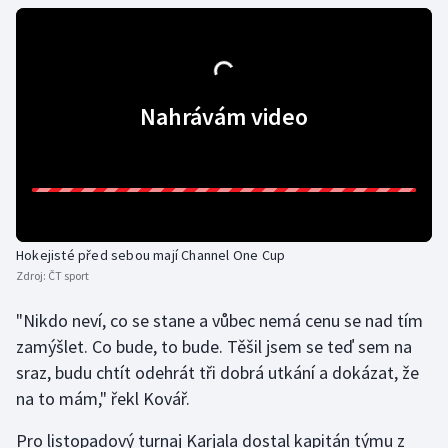
Futsal
Golf
Nahrávám video
Gymnastika
Házená
Jezdectví
Hokejisté před sebou mají Channel One Cup
Zdroj:
ČT sport
Judo
"Nikdo neví, co se stane a vůbec nemá cenu se nad tím
Krasobruslení
zamýšlet. Co bude, to bude. Těšil jsem se teď sem na
sraz, budu chtít odehrát tři dobrá utkání a dokázat, že
Lezení
na to mám," řekl Kovář.
Lyže a snowboard
Pro listopadový turnaj Karjala dostal kapitán týmu z