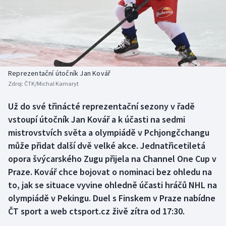
Atletika
Soutěže
Baseball a softbal
Historické návraty
Basketbal
Aplikace ČT sport
Reprezentační útočník Jan Kovář
Biatlon
AZ kvíz
Zdroj:
ČTK/Michal Kamaryt
Boby a skeleton
Už do své třinácté reprezentační sezony v řadě
vstoupí útočník Jan Kovář a k účasti na sedmi
Box
mistrovstvích světa a olympiádě v Pchjongčchangu
může přidat další dvě velké akce. Jednatřicetiletá
Curling
opora švýcarského Zugu přijela na Channel One Cup v
Praze. Kovář chce bojovat o nominaci bez ohledu na
Cyklistika
to, jak se situace vyvine ohledně účasti hráčů NHL na
olympiádě v Pekingu. Duel s Finskem v Praze nabídne
Dostihy
ČT sport a web ctsport.cz živě zítra od 17:30.
Florbal