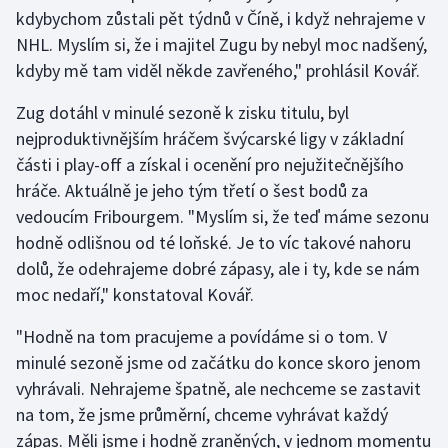
Short track
kdybychom zůstali pět týdnů v Číně, i když nehrajeme v
NHL. Myslím si, že i majitel Zugu by nebyl moc nadšený,
Sportovní střelba
kdyby mě tam viděl někde zavřeného," prohlásil Kovář.
Stolní tenis
Zug dotáhl v minulé sezoně k zisku titulu, byl
nejproduktivnějším hráčem švýcarské ligy v základní
Triatlon
části i play-off a získal i ocenění pro nejužitečnějšího
hráče. Aktuálně je jeho tým třetí o šest bodů za
Veslování
vedoucím Fribourgem. "Myslím si, že teď máme sezonu
hodně odlišnou od té loňské. Je to víc takové nahoru
Vodní slalom
dolů, že odehrajeme dobré zápasy, ale i ty, kde se nám
moc nedaří," konstatoval Kovář.
Volejbal
"Hodně na tom pracujeme a povídáme si o tom. V
Ostatní
minulé sezoně jsme od začátku do konce skoro jenom
vyhrávali. Nehrajeme špatně, ale nechceme se zastavit
na tom, že jsme průměrní, chceme vyhrávat každý
zápas. Měli jsme i hodně zraněných, v jednom momentu