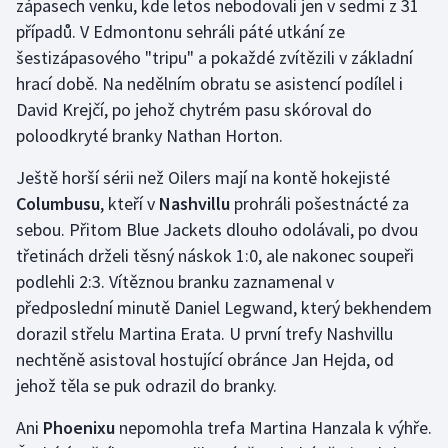
zápasech venku, kde letos nebodovali jen v sedmi z 31
případů. V Edmontonu sehráli páté utkání ze
Gymnastika
šestizápasového "tripu" a pokaždé zvítězili v základní
hrací době. Na nedělním obratu se asistencí podílel i
Házená
David Krejčí, po jehož chytrém pasu skóroval do
poloodkryté branky Nathan Horton.
Jezdectví
Ještě horší sérii než Oilers mají na kontě hokejisté
Judo
Columbusu
, kteří v
Nashvillu
prohráli pošestnácté za
sebou. Přitom Blue Jackets dlouho odolávali, po dvou
Krasobruslení
třetinách drželi těsný náskok 1:0, ale nakonec soupeři
podlehli 2:3. Vítěznou branku zaznamenal v
Lezení
předposlední minutě Daniel Legwand, který bekhendem
dorazil střelu Martina Erata. U první trefy Nashvillu
Lyže a snowboard
nechtěně asistoval hostující obránce Jan Hejda, od
Moderní pětiboj
jehož těla se puk odrazil do branky.
Ani
Phoenixu
nepomohla trefa Martina Hanzala k výhře.
Motorsport