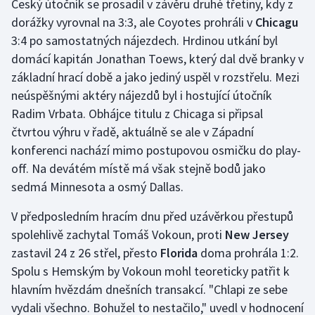
Český útočník se prosadil v závěru druhé třetiny, kdy z
Olympijské hry
dorážky vyrovnal na 3:3, ale Coyotes prohráli v
Chicagu
3:4 po samostatných nájezdech. Hrdinou utkání byl
Parasport
domácí kapitán Jonathan Toews, který dal dvě branky v
základní hrací době a jako jediný uspěl v rozstřelu. Mezi
Plavání
neúspěšnými aktéry nájezdů byl i hostující útočník
Radim Vrbata. Obhájce titulu z Chicaga si připsal
Plážový volejbal
čtvrtou výhru v řadě, aktuálně se ale v Západní
konferenci nachází mimo postupovou osmičku do play-
Ragby
off. Na devátém místě má však stejně bodů jako
sedmá Minnesota a osmý Dallas.
Rychlobruslení
V předposledním hracím dnu před uzávěrkou přestupů
Rychlostní kanoistika
spolehlivě zachytal Tomáš Vokoun, proti
New Jersey
zastavil 24 z 26 střel, přesto
Florida
doma prohrála 1:2.
Short track
Spolu s Hemským by Vokoun mohl teoreticky patřit k
hlavním hvězdám dnešních transakcí. "Chlapi ze sebe
Sportovní střelba
vydali všechno. Bohužel to nestačilo," uvedl v hodnocení