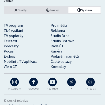
Vzhled
Světlý
Tmavý
Systém
TV program
Pro média
Živé vysílání
Reklama
TV poplatky
Studio Brno
Teletext
Studio Ostrava
Podcasty
Rada ČT
Počasí
Kariéra
E-shop
Podávání námětů
Mobilní a TV aplikace
Časté dotazy
Vše o ČT
Kontakty
Instagram
Facebook
YouTube
X
Threads
© Česká televize