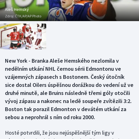
Baseball a softbal
Soutěže
Aleš Hemský
Zdroj:
ČTK/AP/AP Photo
Basketbal
Historické návraty
Biatlon
Aplikace ČT sport
Boby a skeleton
AZ kvíz
New York - Branka Aleše Hemského nezlomila v
Box
nedělním utkání NHL černou sérii Edmontonu ve
vzájemných zápasech s Bostonem. Český útočník
Curling
sice dostal Oilers úspěšnou dorážkou do vedení už ve
druhé minutě, ale Bruins následně třemi góly otočili
Dostihy
vývoj zápasu a nakonec na ledě soupeře zvítězili 3:2.
Florbal
Boston tak porazil Edmonton v devátém utkání za
sebou a neprohrál s ním od roku 2000.
Futsal
Hosté potvrdili, že jsou nejúspěšnější tým ligy v
Golf