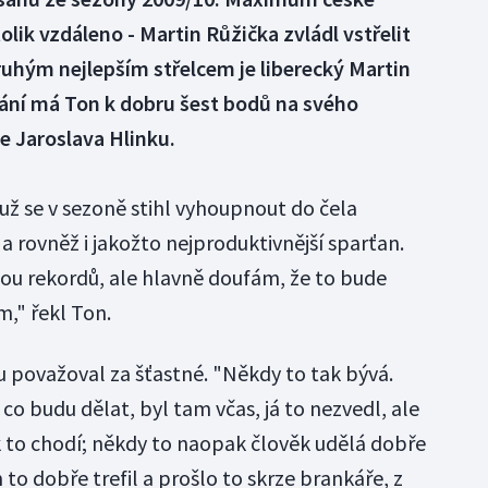
olik vzdáleno - Martin Růžička zvládl vstřelit
ruhým nejlepším střelcem je liberecký Martin
vání má Ton k dobru šest bodů na svého
e Jaroslava Hlinku.
už se v sezoně stihl vyhoupnout do čela
 a rovněž i jakožto nejproduktivnější sparťan.
ou rekordů, ale hlavně doufám, že to bude
," řekl Ton.
u považoval za šťastné. "Někdy to tak bývá.
, co budu dělat, byl tam včas, já to nezvedl, ale
 to chodí; někdy to naopak člověk udělá dobře
 to dobře trefil a prošlo to skrze brankáře, z