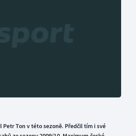
Moderní pětiboj
Triatlon
Motorsport
Veslování
Olympijské hry
Vodní slalom
Parasport
Volejbal
Plavání
Ostatní
Plážový volejbal
 Petr Ton v této sezoně. Předčil tím i své
sahů ze sezony 2009/10. Maximum české