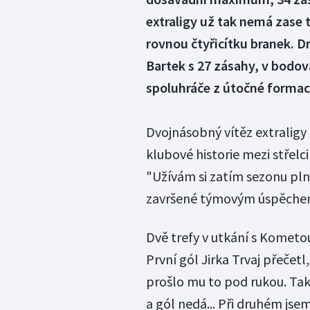
extraligy už tak nemá zase t
rovnou čtyřicítku branek. D
Bartek s 27 zásahy, v bodo
spoluhráče z útočné formac
Dvojnásobný vítěz extraligy 
klubové historie mezi střelci
"Užívám si zatím sezonu pln
završené týmovým úspěchem
Dvě trefy v utkání s Kometo
První gól Jirka Trvaj přečetl
prošlo mu to pod rukou. Tak
a gól nedá... Při druhém jsem