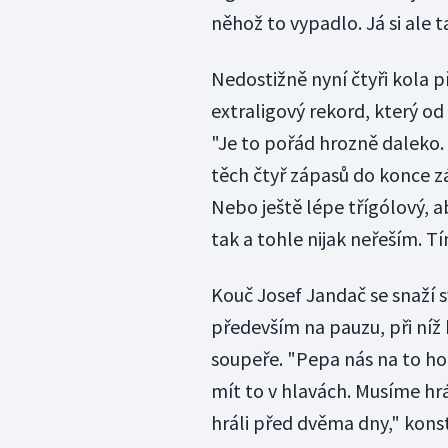
něhož to vypadlo. Já si ale 
Nedostižně nyní čtyři kola 
extraligový rekord, který od
"Je to pořád hrozně daleko. T
těch čtyř zápasů do konce z
Nebo ještě lépe třígólový, ab
tak a tohle nijak neřeším. Tí
Kouč Josef Jandač se snaží s
především na pauzu, při níž
soupeře. "Pepa nás na to ho
mít to v hlavách. Musíme hr
hráli před dvěma dny," kons