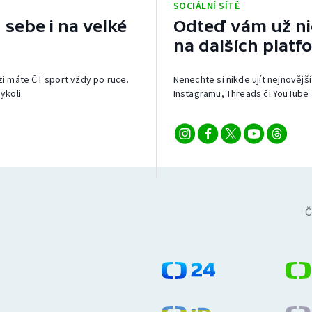
SOCIÁLNÍ SÍTĚ
 sebe i na velké
Odteď vám už nic
na dalších platf
izi máte ČT sport vždy po ruce.
Nenechte si nikde ujít nejnovější
ykoli.
Instagramu, Threads či YouTube 
Č