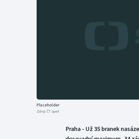
Curling
Dostihy
Florbal
Futsal
Golf
Gymnastika
Placeholder
Zdroj:
ČT sport
Praha - Už 35 branek nasázel
dosavadní maximum, 34 zá