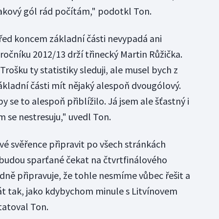
takový gól rád počítám," podotkl Ton.
před koncem základní části nevypadá ani
 ročníku 2012/13 drží třinecký Martin Růžička.
rošku ty statistiky sleduji, ale musel bych z
ákladní části mít nějaký alespoň dvougólový.
y se to alespoň přiblížilo. Já jsem ale šťastný i
m se nestresuju," uvedl Ton.
vé svěřence připravit po všech stránkách
 budou sparťané čekat na čtvrtfinálového
dně připravuje, že tohle nesmíme vůbec řešit a
át tak, jako kdybychom minule s Litvínovem
tatoval Ton.