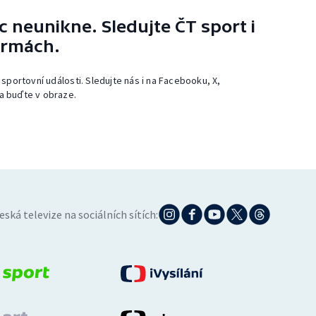
 neunikne. Sledujte ČT sport i
ormách.
 sportovní události. Sledujte nás i na Facebooku, X,
a buďte v obraze.
eská televize na sociálních sítích: