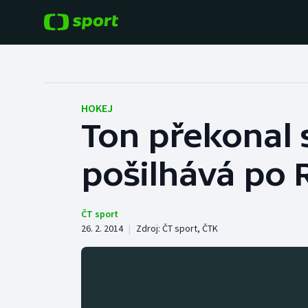
POPULÁRNÍ
DALŠÍ SPORTY
Fotbal
Americký fotbal
HOKEJ
Ton překonal
Hokej
Baseball a softbal
pošilhává po 
Tenis
Basketbal
Atletika
Biatlon
ČT sport
26. 2. 2014
|
Zdroj:
ČT sport
,
ČTK
Cyklistika
Boby a skeleton
Box