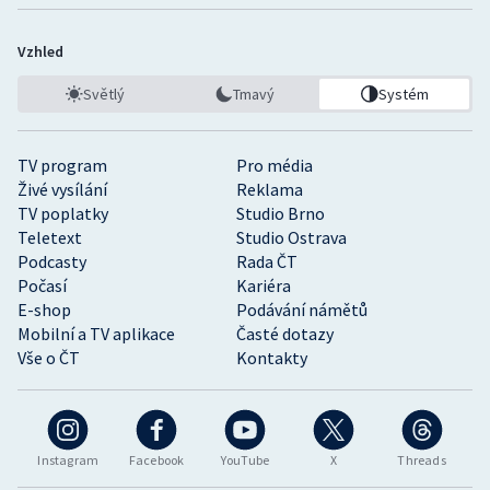
Vzhled
Světlý
Tmavý
Systém
TV program
Pro média
Živé vysílání
Reklama
TV poplatky
Studio Brno
Teletext
Studio Ostrava
Podcasty
Rada ČT
Počasí
Kariéra
E-shop
Podávání námětů
Mobilní a TV aplikace
Časté dotazy
Vše o ČT
Kontakty
Instagram
Facebook
YouTube
X
Threads