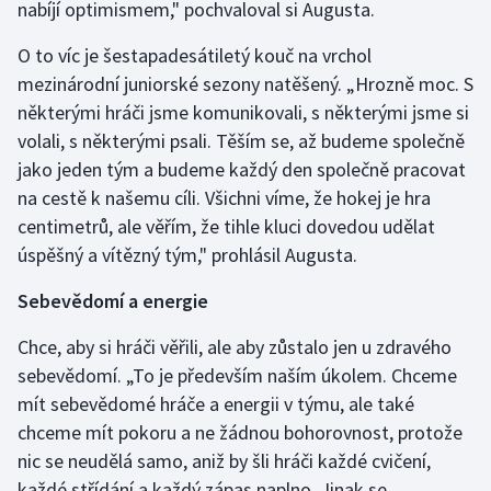
nabíjí optimismem," pochvaloval si Augusta.
Olympijské hry
O to víc je šestapadesátiletý kouč na vrchol
mezinárodní juniorské sezony natěšený. „Hrozně moc. S
Parasport
některými hráči jsme komunikovali, s některými jsme si
Plavání
volali, s některými psali. Těším se, až budeme společně
jako jeden tým a budeme každý den společně pracovat
Plážový volejbal
na cestě k našemu cíli. Všichni víme, že hokej je hra
centimetrů, ale věřím, že tihle kluci dovedou udělat
Ragby
úspěšný a vítězný tým," prohlásil Augusta.
Rychlobruslení
Sebevědomí a energie
Chce, aby si hráči věřili, ale aby zůstalo jen u zdravého
Rychlostní kanoistika
sebevědomí. „To je především naším úkolem. Chceme
Short track
mít sebevědomé hráče a energii v týmu, ale také
chceme mít pokoru a ne žádnou bohorovnost, protože
Sportovní střelba
nic se neudělá samo, aniž by šli hráči každé cvičení,
každé střídání a každý zápas naplno. Jinak se