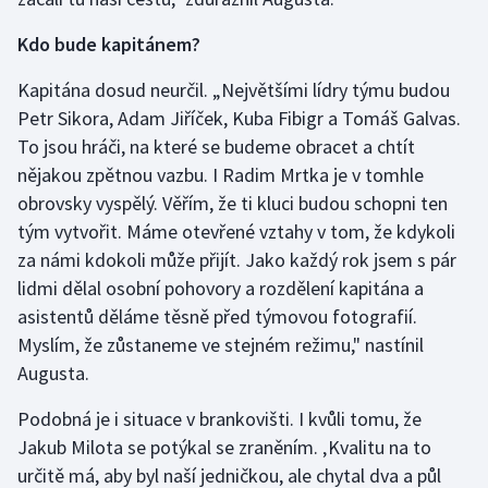
Kdo bude kapitánem?
Kapitána dosud neurčil. „Největšími lídry týmu budou
Petr Sikora, Adam Jiříček, Kuba Fibigr a Tomáš Galvas.
To jsou hráči, na které se budeme obracet a chtít
nějakou zpětnou vazbu. I Radim Mrtka je v tomhle
obrovsky vyspělý. Věřím, že ti kluci budou schopni ten
tým vytvořit. Máme otevřené vztahy v tom, že kdykoli
za námi kdokoli může přijít. Jako každý rok jsem s pár
lidmi dělal osobní pohovory a rozdělení kapitána a
asistentů děláme těsně před týmovou fotografií.
Myslím, že zůstaneme ve stejném režimu," nastínil
Augusta.
Podobná je i situace v brankovišti. I kvůli tomu, že
Jakub Milota se potýkal se zraněním. ‚Kvalitu na to
určitě má, aby byl naší jedničkou, ale chytal dva a půl