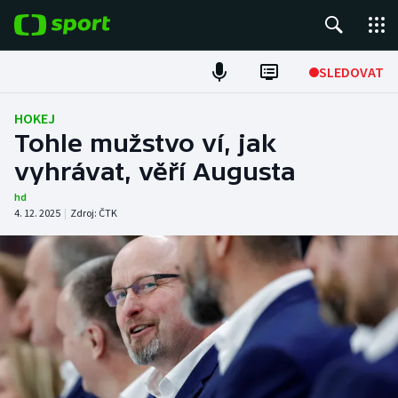
POPULÁRNÍ
SLEDOVAT
Fotbal
HOKEJ
Tohle mužstvo ví, jak
Hokej
vyhrávat, věří Augusta
Tenis
hd
4. 12. 2025
|
Zdroj:
ČTK
Atletika
Cyklistika
DALŠÍ SPORTY
Americký fotbal
NEPŘEHLÉDNĚTE