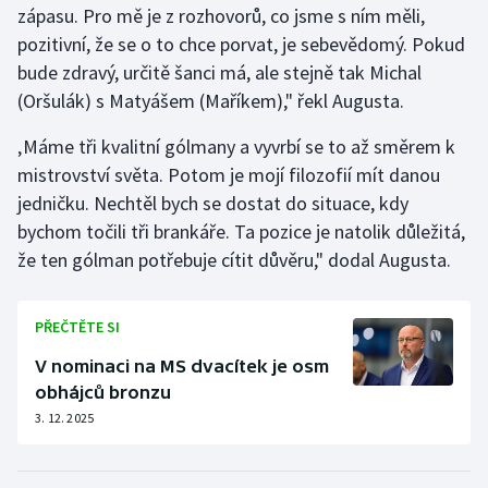
zápasu. Pro mě je z rozhovorů, co jsme s ním měli,
pozitivní, že se o to chce porvat, je sebevědomý. Pokud
bude zdravý, určitě šanci má, ale stejně tak Michal
(Oršulák) s Matyášem (Maříkem)," řekl Augusta.
‚Máme tři kvalitní gólmany a vyvrbí se to až směrem k
mistrovství světa. Potom je mojí filozofií mít danou
jedničku. Nechtěl bych se dostat do situace, kdy
bychom točili tři brankáře. Ta pozice je natolik důležitá,
že ten gólman potřebuje cítit důvěru," dodal Augusta.
PŘEČTĚTE SI
V nominaci na MS dvacítek je osm
obhájců bronzu
3. 12. 2025