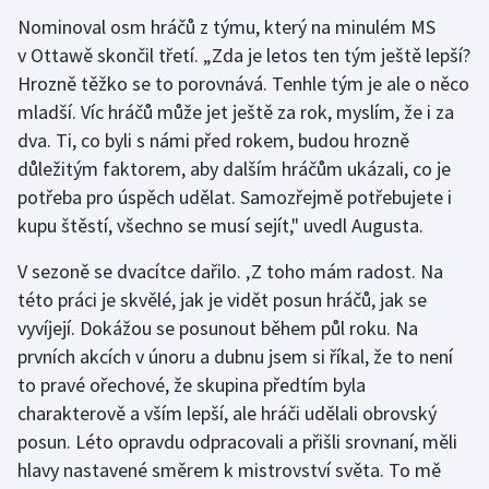
Nominoval osm hráčů z týmu, který na minulém MS
Gymnastika
v Ottawě skončil třetí. „Zda je letos ten tým ještě lepší?
Hrozně těžko se to porovnává. Tenhle tým je ale o něco
Házená
mladší. Víc hráčů může jet ještě za rok, myslím, že i za
dva. Ti, co byli s námi před rokem, budou hrozně
Jezdectví
důležitým faktorem, aby dalším hráčům ukázali, co je
potřeba pro úspěch udělat. Samozřejmě potřebujete i
Judo
kupu štěstí, všechno se musí sejít," uvedl Augusta.
Krasobruslení
V sezoně se dvacítce dařilo. ‚Z toho mám radost. Na
této práci je skvělé, jak je vidět posun hráčů, jak se
Lezení
vyvíjejí. Dokážou se posunout během půl roku. Na
prvních akcích v únoru a dubnu jsem si říkal, že to není
Lyže a snowboard
to pravé ořechové, že skupina předtím byla
charakterově a vším lepší, ale hráči udělali obrovský
Moderní pětiboj
posun. Léto opravdu odpracovali a přišli srovnaní, měli
hlavy nastavené směrem k mistrovství světa. To mě
Motorsport