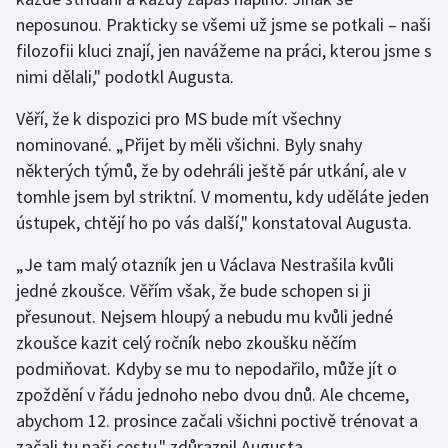
Stolní tenis
neposunou. Prakticky se všemi už jsme se potkali – naši
filozofii kluci znají, jen navážeme na práci, kterou jsme s
Triatlon
nimi dělali," podotkl Augusta.
Veslování
Věří, že k dispozici pro MS bude mít všechny
nominované. „Přijet by měli všichni. Byly snahy
Vodní slalom
některých týmů, že by odehráli ještě pár utkání, ale v
tomhle jsem byl striktní. V momentu, kdy uděláte jeden
Volejbal
ústupek, chtějí ho po vás další," konstatoval Augusta.
Ostatní
„Je tam malý otazník jen u Václava Nestrašila kvůli
jedné zkoušce. Věřím však, že bude schopen si ji
přesunout. Nejsem hloupý a nebudu mu kvůli jedné
zkoušce kazit celý ročník nebo zkoušku něčím
podmiňovat. Kdyby se mu to nepodařilo, může jít o
zpoždění v řádu jednoho nebo dvou dnů. Ale chceme,
abychom 12. prosince začali všichni poctivě trénovat a
začali tu naši cestu," zdůraznil Augusta.