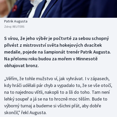
Baseball a softbal
Soutěže
Basketbal
Historické návraty
Patrik Augusta
Zdroj:
REUTERS
Biatlon
Aplikace ČT sport
S vírou, že jeho výběr je počtvrté za sebou schopný
Boby a skeleton
AZ kvíz
přivést z mistrovství světa hokejových dvacítek
medaile, pojede na šampionát trenér Patrik Augusta.
Box
Na přelomu roku budou za mořem v Minnesotě
obhajovat bronz.
Curling
„Věřím, že tohle mužstvo ví, jak vyhrávat. I v zápasech,
Dostihy
kdy hráči udělali pár chyb a vypadalo to, že se vše otočí,
Florbal
na to najednou vlítli, nakopli to a šli do toho. Tam není
lehký soupeř a já se na to hrozně moc těším. Bude to
Futsal
výborný turnaj a budeme si všichni přát, aby dobře
skončil," řekl Augusta.
Golf