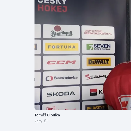
Curling
Dostihy
Florbal
Futsal
Golf
Gymnastika
Tomáš Cibulka
Zdroj:
ČT