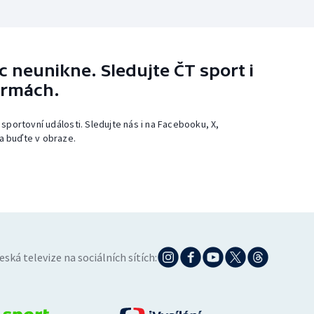
 neunikne. Sledujte ČT sport i
ormách.
 sportovní události. Sledujte nás i na Facebooku, X,
a buďte v obraze.
eská televize na sociálních sítích: