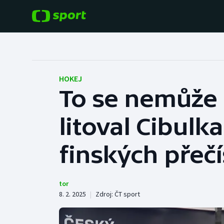
POPULÁRNÍ
DALŠÍ SPORTY
Fotbal
Americký fotbal
HOKEJ
To se nemůže 
Hokej
Baseball a softbal
litoval Cibulk
Tenis
Basketbal
Atletika
finských přečí
Biatlon
Cyklistika
Boby a skeleton
tor
8. 2. 2025
|
Zdroj:
ČT sport
Box