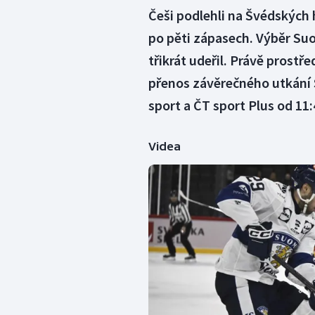
Češi podlehli na Švédských 
po pěti zápasech. Výběr Suo
třikrát udeřil. Právě prostře
přenos závěrečného utkání Š
sport a ČT sport Plus od 11:
Videa