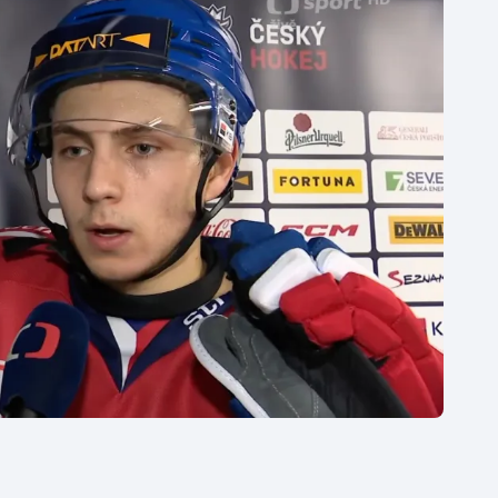
Moderní pětiboj
Triatlon
Motorsport
Veslování
Olympijské hry
Vodní slalom
Parasport
Volejbal
Plavání
Ostatní
Plážový volejbal