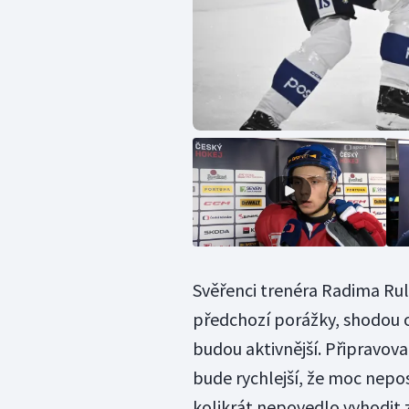
Svěřenci trenéra Radima Rulí
předchozí porážky, shodou ok
budou aktivnější. Připravoval
bude rychlejší, že moc nepos
kolikrát nepovedlo vyhodit 