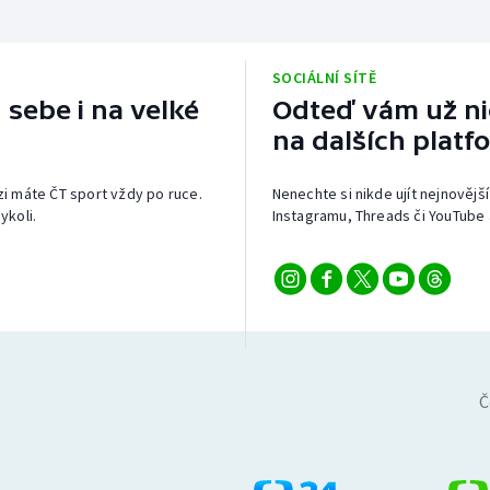
SOCIÁLNÍ SÍTĚ
 sebe i na velké
Odteď vám už nic
na dalších platf
izi máte ČT sport vždy po ruce.
Nenechte si nikde ujít nejnovější
ykoli.
Instagramu, Threads či YouTube 
Č