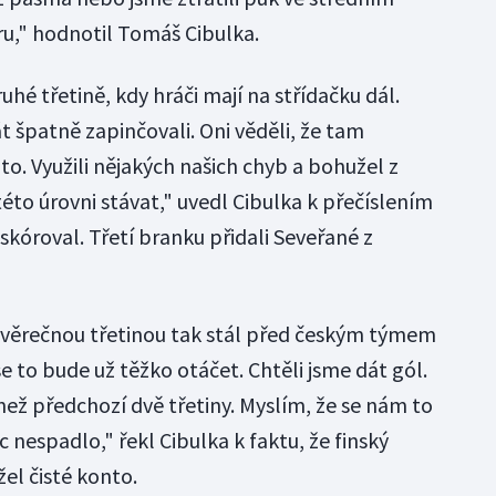
ru," hodnotil Tomáš Cibulka.
uhé třetině, kdy hráči mají na střídačku dál.
 špatně zapinčovali. Oni věděli, že tam
o. Využili nějakých našich chyb a bohužel z
této úrovni stávat," uvedl Cibulka k přečíslením
skóroval. Třetí branku přidali Seveřané z
ávěrečnou třetinou tak stál před českým týmem
se to bude už těžko otáčet. Chtěli jsme dát gól.
 než předchozí dvě třetiny. Myslím, že se nám to
 nespadlo," řekl Cibulka k faktu, že finský
el čisté konto.