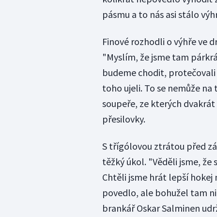
pásmu a to nás asi stálo výh
Finové rozhodli o výhře ve dr
"Myslím, že jsme tam párkrát
budeme chodit, protečovali t
toho ujeli. To se nemůže na 
soupeře, ze kterých dvakrát 
přesilovky.
S třígólovou ztrátou před z
těžký úkol. "Věděli jsme, že 
Chtěli jsme hrát lepší hokej
povedlo, ale bohužel tam nic
brankář Oskar Salminen udrž