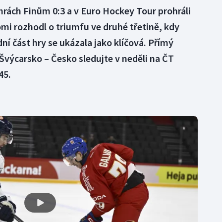
hrách Finům 0:3 a v Euro Hockey Tour prohráli
mi rozhodl o triumfu ve druhé třetině, kdy
dní část hry se ukázala jako klíčová. Přímý
výcarsko – Česko sledujte v neděli na ČT
45.