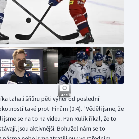
+ 4 další
ka tahali šňůru pěti výher od poslední
olností také proti Finům (0:4). "Věděli jsme, že
i jsme se na to na videu. Pan Rulík říkal, že to
távají, jsou aktivnější. Bohužel nám se to
z pásma nebo jsme ztratili puk ve středním