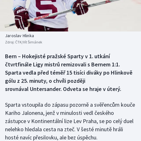
Baseball a softbal
Soutěže
Basketbal
Historické návraty
Biatlon
Aplikace ČT sport
Jaroslav Hlinka
Zdroj:
ČTK/Vít Šimánek
Boby a skeleton
AZ kvíz
Bern – Hokejisté pražské Sparty v 1. utkání
čtvrtfinále Ligy mistrů remizovali s Bernem 1:1.
Box
Sparta vedla před téměř 15 tisíci diváky po Hlinkově
Curling
gólu z 25. minuty, o chvíli později
srovnával Untersander. Odveta se hraje v úterý.
Dostihy
Sparta vstoupila do zápasu pozorně a svěřencům kouče
Florbal
Kariho Jalonena, jenž v minulosti vedl českého
zástupce v Kontinentální lize Lev Praha, se po celý duel
Futsal
nelehko hledala cesta na zteč. V šesté minutě hráli
hosté navíc přesilovku, ale bez úspěchu.
Golf