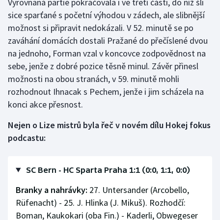
Vyrovnaná partie pokračovala i ve třetí části, do níž šli
sice sparťané s početní výhodou v zádech, ale slibnější
Olympijské hry
možnost si připravit nedokázali. V 52. minutě se po
Parasport
zaváhání domácích dostali Pražané do přečíslené dvou
na jednoho, Forman vzal v koncovce zodpovědnost na
Plavání
sebe, jenže z dobré pozice těsně minul. Závěr přinesl
možnosti na obou stranách, v 59. minutě mohli
Plážový volejbal
rozhodnout Ihnacak s Pechem, jenže i jim scházela na
konci akce přesnost.
Ragby
Nejen o Lize mistrů byla řeč v novém dílu Hokej fokus
Rychlobruslení
podcastu:
Rychlostní kanoistika
SC Bern - HC Sparta Praha 1:1 (0:0, 1:1, 0:0)
Short track
Branky a nahrávky:
27. Untersander (Arcobello,
Rüfenacht) - 25. J. Hlinka (J. Mikuš). Rozhodčí:
Sportovní střelba
Boman, Kaukokari (oba Fin.) - Kaderli, Obwegeser