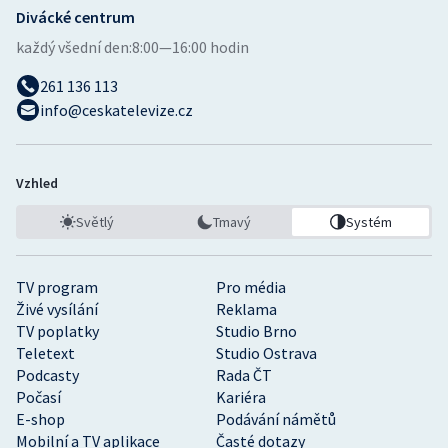
Divácké centrum
každý všední den:
8:00—16:00 hodin
261 136 113
info@ceskatelevize.cz
Vzhled
Světlý
Tmavý
Systém
TV program
Pro média
Živé vysílání
Reklama
TV poplatky
Studio Brno
Teletext
Studio Ostrava
Podcasty
Rada ČT
Počasí
Kariéra
E-shop
Podávání námětů
Mobilní a TV aplikace
Časté dotazy