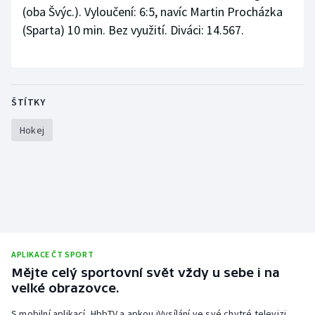
Stolní tenis
(oba Švýc.). Vyloučení: 6:5, navíc Martin Procházka
(Sparta) 10 min. Bez využití. Diváci: 14.567.
Triatlon
Veslování
ŠTÍTKY
Vodní slalom
Hokej
Volejbal
Ostatní
APLIKACE ČT SPORT
Mějte celý sportovní svět vždy u sebe i na
velké obrazovce.
S mobilní aplikací, HbbTV a apkou iVysílání ve své chytré televizi