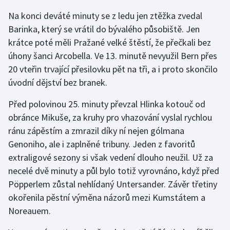
Na konci deváté minuty se z ledu jen ztěžka zvedal
Gymnastika
Barinka, který se vrátil do bývalého působiště. Jen
krátce poté měli Pražané velké štěstí, že přečkali bez
Házená
úhony šanci Arcobella. Ve 13. minutě nevyužil Bern přes
20 vteřin trvající přesilovku pět na tři, a i proto skončilo
Jezdectví
úvodní dějství bez branek.
Judo
Před polovinou 25. minuty převzal Hlinka kotouč od
obránce Mikuše, za kruhy pro vhazování vyslal rychlou
Krasobruslení
ránu zápěstím a zmrazil díky ní nejen gólmana
Genoniho, ale i zaplněné tribuny. Jeden z favoritů
Lezení
extraligové sezony si však vedení dlouho neužil. Už za
necelé dvě minuty a půl bylo totiž vyrovnáno, když před
Lyže a snowboard
Pöpperlem zůstal nehlídaný Untersander. Závěr třetiny
Moderní pětiboj
okořenila pěstní výměna názorů mezi Kumstátem a
Noreauem.
Motorsport