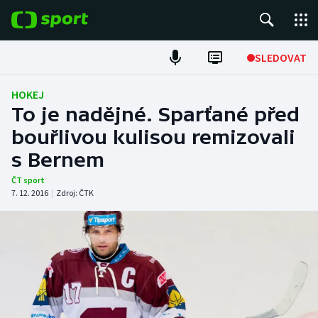
POPULÁRNÍ
SLEDOVAT
Fotbal
HOKEJ
To je nadějné. Sparťané před
Hokej
bouřlivou kulisou remizovali
s Bernem
Tenis
ČT sport
Atletika
7. 12. 2016
|
Zdroj:
ČTK
Cyklistika
DALŠÍ SPORTY
Americký fotbal
NEPŘEHLÉDNĚTE