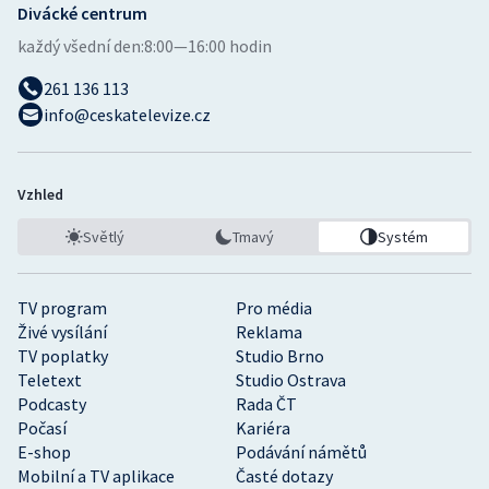
Divácké centrum
každý všední den:
8:00—16:00 hodin
261 136 113
info@ceskatelevize.cz
Vzhled
Světlý
Tmavý
Systém
TV program
Pro média
Živé vysílání
Reklama
TV poplatky
Studio Brno
Teletext
Studio Ostrava
Podcasty
Rada ČT
Počasí
Kariéra
E-shop
Podávání námětů
Mobilní a TV aplikace
Časté dotazy