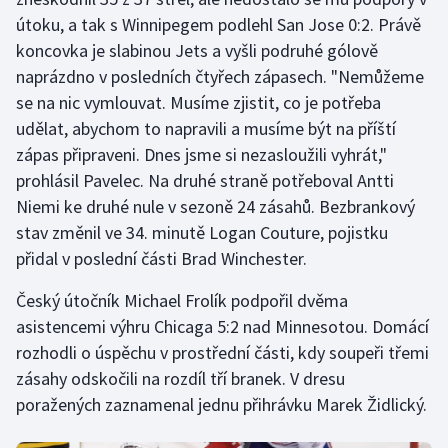
Stolní tenis
útoku, a tak s Winnipegem podlehl San Jose 0:2. Právě
koncovka je slabinou Jets a vyšli podruhé gólově
Triatlon
naprázdno v posledních čtyřech zápasech. "Nemůžeme
se na nic vymlouvat. Musíme zjistit, co je potřeba
Veslování
udělat, abychom to napravili a musíme být na příští
zápas připraveni. Dnes jsme si nezasloužili vyhrát,"
Vodní slalom
prohlásil Pavelec. Na druhé straně potřeboval Antti
Niemi ke druhé nule v sezoně 24 zásahů. Bezbrankový
Volejbal
stav změnil ve 34. minutě Logan Couture, pojistku
Ostatní
přidal v poslední části Brad Winchester.
Český útočník Michael Frolík podpořil dvěma
asistencemi výhru Chicaga 5:2 nad Minnesotou. Domácí
rozhodli o úspěchu v prostřední části, kdy soupeři třemi
zásahy odskočili na rozdíl tří branek. V dresu
poražených zaznamenal jednu přihrávku Marek Židlický.