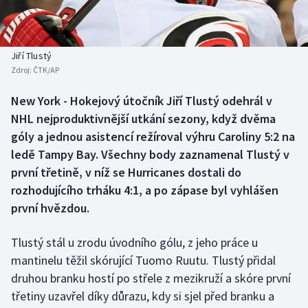
Baseball a softbal
Soutěže
Basketbal
Historické návraty
Jiří Tlustý
Zdroj:
ČTK/AP
Biatlon
Aplikace ČT sport
New York - Hokejový útočník Jiří Tlustý odehrál v
Boby a skeleton
AZ kvíz
NHL nejproduktivnější utkání sezony, když dvěma
góly a jednou asistencí režíroval výhru Caroliny 5:2 na
Box
ledě Tampy Bay. Všechny body zaznamenal Tlustý v
první třetině, v níž se Hurricanes dostali do
Curling
rozhodujícího trháku 4:1, a po zápase byl vyhlášen
první hvězdou.
Dostihy
Florbal
Tlustý stál u zrodu úvodního gólu, z jeho práce u
mantinelu těžil skórující Tuomo Ruutu. Tlustý přidal
Futsal
druhou branku hostí po střele z mezikruží a skóre první
třetiny uzavřel díky důrazu, kdy si sjel před branku a
Golf