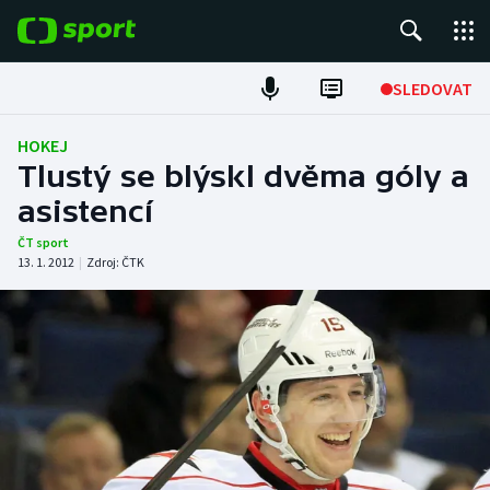
POPULÁRNÍ
SLEDOVAT
Fotbal
HOKEJ
Tlustý se blýskl dvěma góly a
Hokej
asistencí
Tenis
ČT sport
13. 1. 2012
|
Zdroj:
ČTK
Atletika
Cyklistika
DALŠÍ SPORTY
Americký fotbal
NEPŘEHLÉDNĚTE