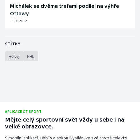
Michálek se dvěma trefami podílel na výhře
Ottawy
11. 1. 2012
ŠTÍTKY
Hokej
NHL
APLIKACE ČT SPORT
Mějte celý sportovní svět vždy u sebe i na
velké obrazovce.
S mobilní aplikací, HbbTV a apkou iVysílání ve své chytré televizi