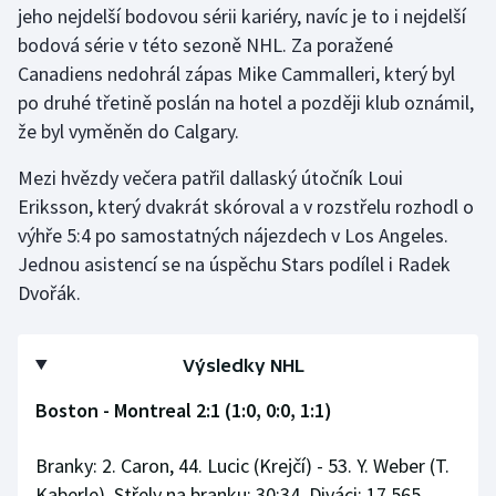
jeho nejdelší bodovou sérii kariéry, navíc je to i nejdelší
bodová série v této sezoně NHL. Za poražené
Canadiens nedohrál zápas Mike Cammalleri, který byl
po druhé třetině poslán na hotel a později klub oznámil,
že byl vyměněn do Calgary.
Mezi hvězdy večera patřil dallaský útočník Loui
Eriksson, který dvakrát skóroval a v rozstřelu rozhodl o
výhře 5:4 po samostatných nájezdech v Los Angeles.
Jednou asistencí se na úspěchu Stars podílel i Radek
Dvořák.
Výsledky NHL
Boston - Montreal 2:1 (1:0, 0:0, 1:1)
Branky: 2. Caron, 44. Lucic (Krejčí) - 53. Y. Weber (T.
Kaberle). Střely na branku: 30:34. Diváci: 17 565.