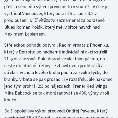
přišli o sérii pěti výher i první místo v soutěži. V čele je
Olympijské hry
vystřídal Vancouver, který porazil St. Louis 3:2 v
prodloužení. Dílčí vítězství zaznamenal za poražené
Parasport
Blues Roman Polák, který měl v bitce navrch nad
Plavání
Maximem Lapierrem.
Střeleckou pohodu potvrdil Radim Vrbata z Phoenixu,
Plážový volejbal
který v Detroitu po nádherné individuální akci vstřelil
21. gól v sezoně. Puk převzal ve vlastním pásmu, na
Ragby
cestě do útočné třetiny se zbavil dvou protihráčů a
Rychlobruslení
střela z vrcholu levého kruhu padla za zvuku tyčky do
branky. Vrbata se pak prosadil i v rozstřelu, ale nakonec
Rychlostní kanoistika
jeho tým prohrál 2:3 po nájezdech. Trenér Red Wings
Mike Babcock se tak mohl radovat ze 400. výhry v roli
Short track
kouče.
Sportovní střelba
Další spolehlivý výkon předvedl Ondřej Pavelec, který
zneškodnil 35 z 37 střel, ale nedostalo se mu podpory v