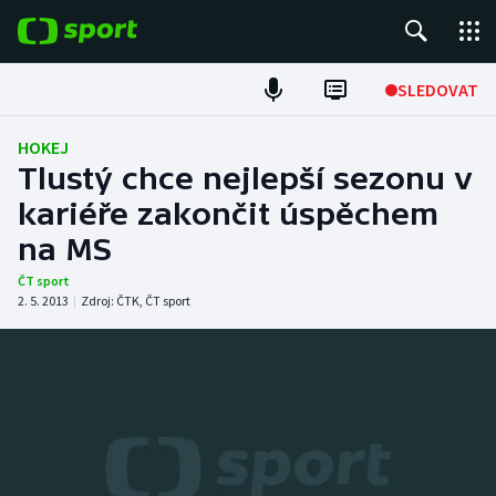
POPULÁRNÍ
SLEDOVAT
Fotbal
HOKEJ
Tlustý chce nejlepší sezonu v
Hokej
kariéře zakončit úspěchem
na MS
Tenis
ČT sport
Atletika
2. 5. 2013
|
Zdroj:
ČTK
,
ČT sport
Cyklistika
DALŠÍ SPORTY
Americký fotbal
NEPŘEHLÉDNĚTE