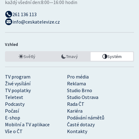
každý všední den:
8:00—16:00 hodin
261 136 113
info@ceskatelevize.cz
Vzhled
Světlý
Tmavý
Systém
TV program
Pro média
Živé vysílání
Reklama
TV poplatky
Studio Brno
Teletext
Studio Ostrava
Podcasty
Rada ČT
Počasí
Kariéra
E-shop
Podávání námětů
Mobilní a TV aplikace
Časté dotazy
Vše o ČT
Kontakty