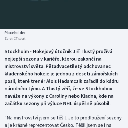
Baseball a softbal
Soutěže
Basketbal
Historické návraty
Biatlon
Aplikace ČT sport
Placeholder
Zdroj:
ČT sport
Boby a skeleton
AZ kvíz
Stockholm - Hokejový útočník Jiří Tlustý prožívá
nejlepší sezonu v kariéře, kterou zakončí na
Box
mistrovství světa. Pětadvacetiletý odchovanec
Curling
kladenského hokeje je jednou z deseti zámořských
posil, které trenér Alois Hadamczik zařadil do kádru
Dostihy
národního týmu. A Tlustý věří, že ve Stockholmu
naváže na výkony z Caroliny nebo Kladna, kde na
Florbal
začátku sezony při výluce NHL úspěšně působil.
Futsal
"Na mistrovství jsem se těšil. Je to prodloužení sezony
a je krásné reprezentovat Česko. Těšil jsem se i na
Golf