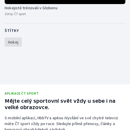
Hokejisté trénovali v Globenu
Zdroj:
ČT sport
ŠTÍTKY
Hokej
APLIKACE ČT SPORT
Mějte celý sportovní svět vždy u sebe i na
velké obrazovce.
S mobilní aplikací, HbbTV a apkou iVysílání ve své chytré televizi
máte ČT sport vždy po ruce. Sledujte přímé přenosy, články a
bonusový obsah kdekoli a kdykoli.