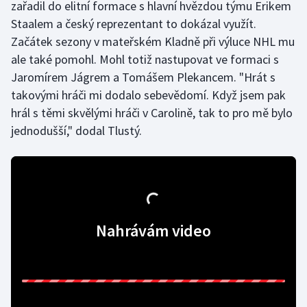
zařadil do elitní formace s hlavní hvězdou týmu Erikem
Stolní tenis
Staalem a český reprezentant to dokázal využít.
Začátek sezony v mateřském Kladně při výluce NHL mu
Triatlon
ale také pomohl. Mohl totiž nastupovat ve formaci s
Veslování
Jaromírem Jágrem a Tomášem Plekancem. "Hrát s
takovými hráči mi dodalo sebevědomí. Když jsem pak
Vodní slalom
hrál s těmi skvělými hráči v Carolině, tak to pro mě bylo
jednodušší," dodal Tlustý.
Volejbal
Ostatní
Nahrávám video