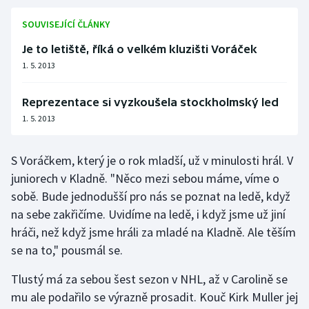
Olympijské hry
SOUVISEJÍCÍ ČLÁNKY
Je to letiště, říká o velkém kluzišti Voráček
Parasport
1. 5. 2013
Plavání
Reprezentace si vyzkoušela stockholmský led
1. 5. 2013
Plážový volejbal
Ragby
S Voráčkem, který je o rok mladší, už v minulosti hrál. V
juniorech v Kladně. "Něco mezi sebou máme, víme o
Rychlobruslení
sobě. Bude jednodušší pro nás se poznat na ledě, když
na sebe zakřičíme. Uvidíme na ledě, i když jsme už jiní
Rychlostní kanoistika
hráči, než když jsme hráli za mladé na Kladně. Ale těším
se na to," pousmál se.
Short track
Tlustý má za sebou šest sezon v NHL, až v Carolině se
Sportovní střelba
mu ale podařilo se výrazně prosadit. Kouč Kirk Muller jej