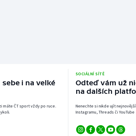
SOCIÁLNÍ SÍTĚ
 sebe i na velké
Odteď vám už nic
na dalších platf
izi máte ČT sport vždy po ruce.
Nenechte si nikde ujít nejnovější
ykoli.
Instagramu, Threads či YouTube 