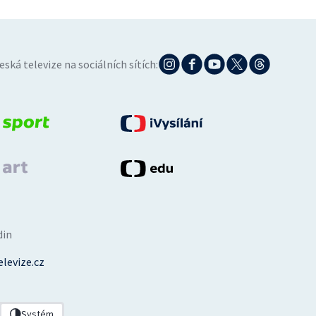
eská televize na sociálních sítích:
din
levize.cz
Systém