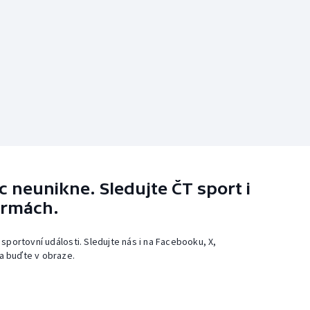
 neunikne. Sledujte ČT sport i
ormách.
 sportovní události. Sledujte nás i na Facebooku, X,
a buďte v obraze.