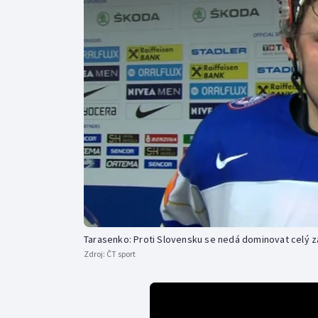
Curling
Dostihy
Florbal
Futsal
Golf
Gymnastika
Tarasenko: Proti Slovensku se nedá dominovat celý 
Zdroj:
ČT sport