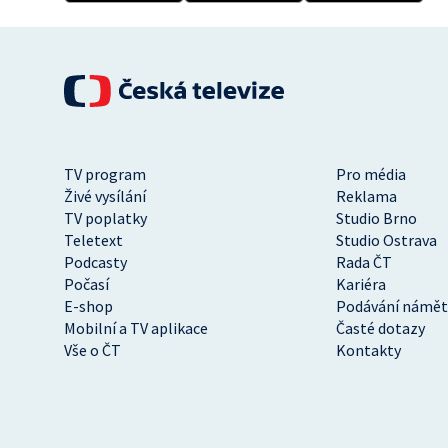
TV program
Pro média
Živé vysílání
Reklama
TV poplatky
Studio Brno
Teletext
Studio Ostrava
Podcasty
Rada ČT
Počasí
Kariéra
E-shop
Podávání námět
Mobilní a TV aplikace
Časté dotazy
Vše o ČT
Kontakty