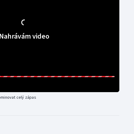
Nahrávám video
ominovat celý zápas