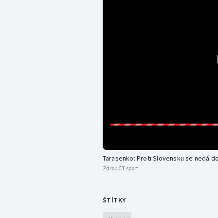
Tarasenko: Proti Slovensku se nedá d
Zdroj:
ČT sport
ŠTÍTKY