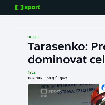
POPULÁRNÍ
DALŠÍ SPORTY
Fotbal
Americký fotbal
HOKEJ
Tarasenko: Pr
Hokej
Baseball a softbal
dominovat cel
Tenis
Basketbal
Atletika
Biatlon
ČT24
10. 5. 2015
|
Zdroj:
ČT sport
Cyklistika
Boby a skeleton
Box