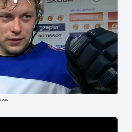
Moderní pětiboj
Triatlon
Motorsport
Veslování
Olympijské hry
Vodní slalom
Parasport
Volejbal
Plavání
Ostatní
Plážový volejbal
zápas