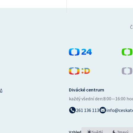
Č
Divácké centrum
ů
každý všední den:
8:00—16:00 ho
261 136 113
info@ceskate
Vzhled
Světlý
Tmavý