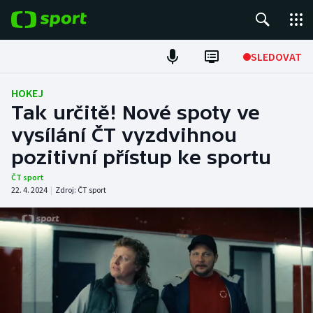
POPULÁRNÍ
SLEDOVAT
Fotbal
HOKEJ
Tak určitě! Nové spoty ve
Hokej
vysílání ČT vyzdvihnou
pozitivní přístup ke sportu
Tenis
ČT sport
Atletika
22. 4. 2024
|
Zdroj:
ČT sport
Cyklistika
DALŠÍ SPORTY
Americký fotbal
NEPŘEHLÉDNĚTE