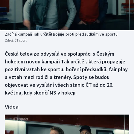
Baseball a softbal
Soutěže
Basketbal
Historické návraty
Biatlon
Aplikace ČT sport
Začíná kampaň Tak určitě! Bojuje proti předsudkům ve sportu
Zdroj:
ČT sport
Boby a skeleton
AZ kvíz
Česká televize odvysílá ve spolupráci s Českým
hokejem novou kampaň Tak určitě!, která propaguje
Box
pozitivní vztah ke sportu, boření předsudků, fair play
Curling
a vztah mezi rodiči a trenéry. Spoty se budou
objevovat ve vysílání všech stanic ČT až do 26.
Dostihy
května, kdy skončí MS v hokeji.
Florbal
Videa
Futsal
Golf