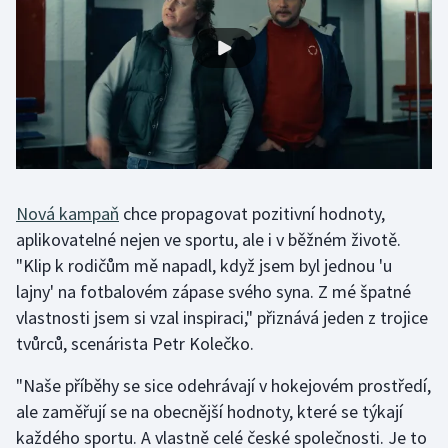
Gymnastika
Házená
Jezdectví
Judo
Nová kampaň
chce propagovat pozitivní hodnoty,
aplikovatelné nejen ve sportu, ale i v běžném životě.
Krasobruslení
"Klip k rodičům mě napadl, když jsem byl jednou 'u
Lezení
lajny' na fotbalovém zápase svého syna. Z mé špatné
vlastnosti jsem si vzal inspiraci," přiznává jeden z trojice
Lyže a snowboard
tvůrců, scenárista Petr Kolečko.
Moderní pětiboj
"Naše příběhy se sice odehrávají v hokejovém prostředí,
ale zaměřují se na obecnější hodnoty, které se týkají
Motorsport
každého sportu. A vlastně celé české společnosti. Je to