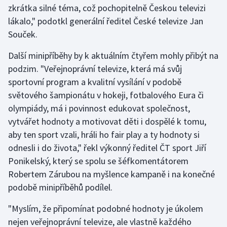
zkrátka silné téma, což pochopitelně Českou televizi
Olympijské hry
lákalo," podotkl generální ředitel České televize Jan
Souček.
Parasport
Další minipříběhy by k aktuálním čtyřem mohly přibýt na
Plavání
podzim. "Veřejnoprávní televize, která má svůj
sportovní program a kvalitní vysílání v podobě
Plážový volejbal
světového šampionátu v hokeji, fotbalového Eura či
olympiády, má i povinnost edukovat společnost,
Ragby
vytvářet hodnoty a motivovat děti i dospělé k tomu,
aby ten sport vzali, hráli ho fair play a ty hodnoty si
Rychlobruslení
odnesli i do života," řekl výkonný ředitel ČT sport Jiří
Ponikelský, který se spolu se šéfkomentátorem
Rychlostní kanoistika
Robertem Zárubou na myšlence kampaně i na konečné
Short track
podobě minipříběhů podílel.
"Myslím, že připomínat podobné hodnoty je úkolem
Sportovní střelba
nejen veřejnoprávní televize, ale vlastně každého