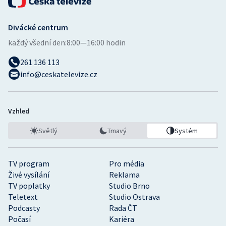
Divácké centrum
každý všední den:
8:00—16:00 hodin
261 136 113
info@ceskatelevize.cz
Vzhled
Světlý
Tmavý
Systém
TV program
Pro média
Živé vysílání
Reklama
TV poplatky
Studio Brno
Teletext
Studio Ostrava
Podcasty
Rada ČT
Počasí
Kariéra