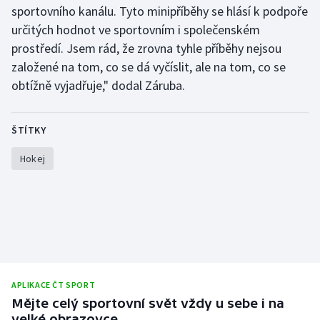
sportovního kanálu. Tyto minipříběhy se hlásí k podpoře
Stolní tenis
určitých hodnot ve sportovním i společenském
Triatlon
prostředí. Jsem rád, že zrovna tyhle příběhy nejsou
založené na tom, co se dá vyčíslit, ale na tom, co se
Veslování
obtížně vyjadřuje," dodal Záruba.
Vodní slalom
ŠTÍTKY
Volejbal
Hokej
Ostatní
APLIKACE ČT SPORT
Mějte celý sportovní svět vždy u sebe i na
velké obrazovce.