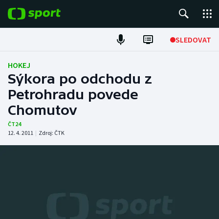
POPULÁRNÍ
SLEDOVAT
Fotbal
HOKEJ
Sýkora po odchodu z
Hokej
Petrohradu povede
Chomutov
Tenis
ČT24
Atletika
12. 4. 2011
|
Zdroj:
ČTK
Cyklistika
DALŠÍ SPORTY
Americký fotbal
NEPŘEHLÉDNĚTE