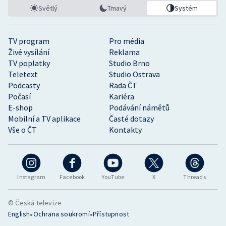
Světlý
Tmavý
Systém
TV program
Pro média
Živé vysílání
Reklama
TV poplatky
Studio Brno
Teletext
Studio Ostrava
Podcasty
Rada ČT
Počasí
Kariéra
E-shop
Podávání námětů
Mobilní a TV aplikace
Časté dotazy
Vše o ČT
Kontakty
Instagram
Facebook
YouTube
X
Threads
© Česká televize
•
•
English
Ochrana soukromí
Přístupnost