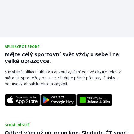
Olympijské hry
Parasport
Plavání
APLIKACE ČT SPORT
Plážový volejbal
Mějte celý sportovní svět vždy u sebe i na
velké obrazovce.
Ragby
S mobilní aplikací, HbbTV a apkou iVysílání ve své chytré televizi
máte ČT sport vždy po ruce. Sledujte přímé přenosy, články a
Rychlobruslení
bonusový obsah kdekoli a kdykoli.
Rychlostní kanoistika
Short track
Sportovní střelba
SOCIÁLNÍ SÍTĚ
Odteď vám už nic neunikne. Sledujte ČT sport