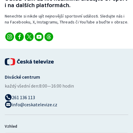
Stolní tenis
i na dalších platformách.
Nenechte si nikde ujít nejnovější sportovní události. Sledujte nás i
Triatlon
na Facebooku, X, Instagramu, Threads či YouTube a buďte v obraze.
Veslování
Vodní slalom
Volejbal
Ostatní
Divácké centrum
každý všední den:
8:00—16:00 hodin
261 136 113
info@ceskatelevize.cz
Vzhled