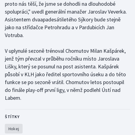
proto nás těší, že jsme se dohodli na dlouhodobé
spolupráci," uvedl generální manažer Jaroslav Veverka.
Gymnastika
Asistentem dvaapadesátiletého Sýkory bude stejně
jako na střídačce Petrohradu a v Pardubicích Jan
Házená
Votruba.
Jezdectví
V uplynulé sezoně trénoval Chomutov Milan Kašpárek,
Judo
jenž tým převzal v průběhu ročníku místo Jaroslava
Lišky, který se posunul na post asistenta. Kašpárek
Krasobruslení
působí v KLH jako ředitel sportovního úseku a do této
funkce se po sezoně vrátil. Chomutov letos postoupil
Lezení
do finále play-off první ligy, v němž podlehl Ústí nad
Labem.
Lyže a snowboard
Moderní pětiboj
ŠTÍTKY
Hokej
Motorsport