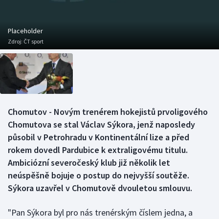
Baseball a softbal
Soutěže
Basketbal
Historické návraty
Placeholder
Zdroj:
ČT sport
Biatlon
Aplikace ČT sport
Boby a skeleton
AZ kvíz
Box
Chomutov - Novým trenérem hokejistů prvoligového
Chomutova se stal Václav Sýkora, jenž naposledy
Curling
působil v Petrohradu v Kontinentální lize a před
Dostihy
rokem dovedl Pardubice k extraligovému titulu.
Ambiciózní severočeský klub již několik let
Florbal
neúspěšně bojuje o postup do nejvyšší soutěže.
Sýkora uzavřel v Chomutově dvouletou smlouvu.
Futsal
"Pan Sýkora byl pro nás trenérským číslem jedna, a
Golf