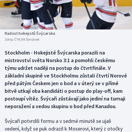
Baseball a softbal
Soutěže
Basketbal
Historické návraty
Biatlon
Aplikace ČT sport
Radost hokejistů Švýcarska
Zdroj:
ČTK/Vít Šimánek
Boby a skeleton
AZ kvíz
Stockholm - Hokejisté Švýcarska porazili na
mistrovství světa Norsko 3:1 a pomohli českému
Box
týmu udržet naději na postup do čtvrtfinále. V
Curling
základní skupině ve Stockholmu zůstali čtvrtí Norové
před pátým Českem jen o bod a v úterý se v přímé
Dostihy
bitvě utkají oba kandidáti o postup do play-off, kam
postoupí vítěz. Švýcaři zůstávají jako jediní na turnaji
Florbal
neporažení a vedou skupinu o bod před Kanadou.
Futsal
Švýcaři potvrdili formu a v sedmé minutě se ujali
vedení, když se puk odrazil k Moserovi, který z otočky
Golf