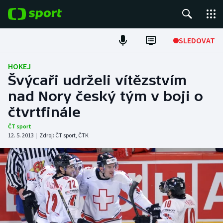
POPULÁRNÍ
SLEDOVAT
Fotbal
HOKEJ
Švýcaři udrželi vítězstvím
Hokej
nad Nory český tým v boji o
čtvrtfinále
Tenis
ČT sport
Atletika
12. 5. 2013
|
Zdroj:
ČT sport
,
ČTK
Cyklistika
DALŠÍ SPORTY
Americký fotbal
NEPŘEHLÉDNĚTE