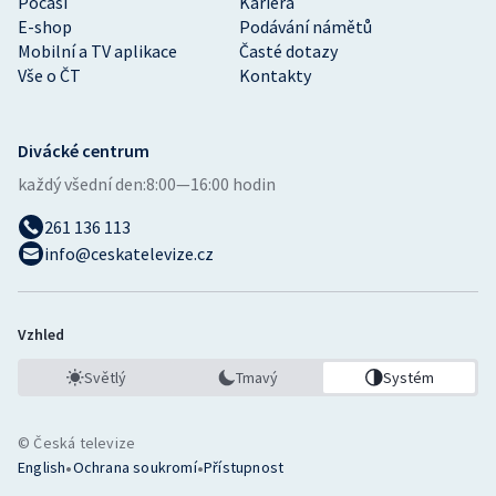
Počasí
Kariéra
E-shop
Podávání námětů
Mobilní a TV aplikace
Časté dotazy
Vše o ČT
Kontakty
Divácké centrum
každý všední den:
8:00—16:00 hodin
261 136 113
info@ceskatelevize.cz
Vzhled
Světlý
Tmavý
Systém
© Česká televize
•
•
English
Ochrana soukromí
Přístupnost