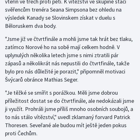
vteřin ve třech proti pěti. K vítězství ve skupině stačí
svěřencům trenéra Seana Simpsona bez ohledu na
Olympijské hry
výsledek Kanady se Slovinskem získat v duelu s
Parasport
Běloruskem dva body.
"Jsme již ve čtvrtfinále a mohli jsme tak hrát bez tlaku,
Plavání
zatímco Norové ho na sobě mají celkem hodně. V
Plážový volejbal
uplynulých několika letech jsme s nimi ztratili pár
zápasů a několikrát nás nepustili do čtvrtfinále, takže
Ragby
bylo pro nás důležité je porazit," připomněl motivaci
Švýcarů obránce Mathias Seger.
Rychlobruslení
"Je těžké se smířit s porážkou. Měli jsme dobrou
Rychlostní kanoistika
příležitost dostat se do čtvrtfinále, ale nedokázali jsme
ji využít. Prohráli jsme příliš mnoho osobních soubojů, a
Short track
to nás stálo vítězství," uvedl zklamaný forvard Patrick
Thoresen. Seveřané ale budou mít ještě jeden pokus
Sportovní střelba
proti Čechům.