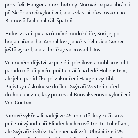
prostřelil Haugena mezi betony. Norové se pak ubránili
při Skröderově vyloučení, ale s vlastní přesilovkou po
Gymnastika
Blumově faulu naložili špatně.
Házená
Holös ztratil puk na útočné modré čáře, Suri jej po
brejku přenechal Ambühlovi, jehož střelu sice Gerber
Jezdectví
ještě vyrazil, ale z dorážky se prosadil Josi.
Judo
Ve druhém dějství se po sérii přesilovek mohl prosadit
paradoxně při plném počtu hráčů na ledě Hollenstein,
Krasobruslení
ale jeho parádičku při zakončení Haugen vystihl.
Pojistky náskoku se dočkali Švýcaři 25 vteřin před
Lezení
druhou pauzou, kdy potrestal Bonsaksenovo vyloučení
Von Gunten.
Lyže a snowboard
Norové vykřesali naději ve 45. minutě, kdy zužitkoval
Moderní pětiboj
početní výhodu při Blindenbacherově trestu Tollefsen,
ale Švýcaři si vítězství nenechali vzít. Ubránili se i 25
Motorsport