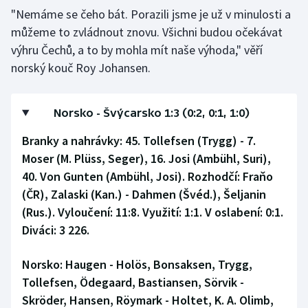
Stolní tenis
"Nemáme se čeho bát. Porazili jsme je už v minulosti a
můžeme to zvládnout znovu. Všichni budou očekávat
Triatlon
výhru Čechů, a to by mohla mít naše výhoda," věří
norský kouč Roy Johansen.
Veslování
Vodní slalom
Norsko - Švýcarsko 1:3 (0:2, 0:1, 1:0)
Branky a nahrávky: 45. Tollefsen (Trygg) - 7.
Volejbal
Moser (M. Plüss, Seger), 16. Josi (Ambühl, Suri),
Ostatní
40. Von Gunten (Ambühl, Josi). Rozhodčí: Fraňo
(ČR), Zalaski (Kan.) - Dahmen (Švéd.), Šeljanin
(Rus.). Vyloučení: 11:8. Využití: 1:1. V oslabení: 0:1.
Diváci: 3 226.
Norsko:
Haugen - Holös, Bonsaksen, Trygg,
Tollefsen, Ödegaard, Bastiansen, Sörvik -
Skröder, Hansen, Röymark - Holtet, K. A. Olimb,