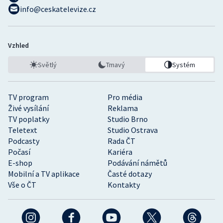
info@ceskatelevize.cz
Vzhled
Světlý
Tmavý
Systém
TV program
Pro média
Živé vysílání
Reklama
TV poplatky
Studio Brno
Teletext
Studio Ostrava
Podcasty
Rada ČT
Počasí
Kariéra
E-shop
Podávání námětů
Mobilní a TV aplikace
Časté dotazy
Vše o ČT
Kontakty