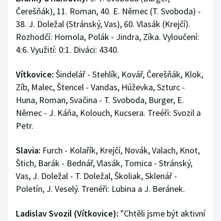
Čerešňák), 11. Roman, 40. E. Němec (T. Svoboda) -
38. J. Doležal (Stránský, Vas), 60. Vlasák (Krejčí).
Rozhodčí: Homola, Polák - Jindra, Zíka. Vyloučení:
4:6. Využití: 0:1. Diváci: 4340.
Vítkovice:
Šindelář - Stehlík, Kovář, Čerešňák, Klok,
Zíb, Malec, Štencel - Vandas, Húževka, Szturc -
Huna, Roman, Svačina - T. Svoboda, Burger, E.
Němec - J. Káňa, Kolouch, Kucsera. Treéři: Svozil a
Petr.
Slavia:
Furch - Kolařík, Krejčí, Novák, Valach, Knot,
Štich, Barák - Bednář, Vlasák, Tomica - Stránský,
Vas, J. Doležal - T. Doležal, Školiak, Sklenář -
Poletín, J. Veselý. Trenéři: Lubina a J. Beránek.
Ladislav Svozil (Vítkovice):
"Chtěli jsme být aktivní