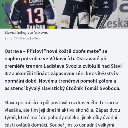
Baseball a softbal
Soutěže
Basketbal
Historické návraty
Biatlon
Aplikace ČT sport
Slavící hokejisté Vítkovic
Zdroj:
ČTK/Sznapka Petr
Boby a skeleton
AZ kvíz
Ostrava – Přísloví "nové koště dobře mete" se
naplno potvrdilo ve Vítkovicích. Ostravané při
Box
premiéře trenéra Ladislava Svozila zvítězili nad Slavií
Curling
3:2 a ukončili třináctizápasovou sérii bez vítězství v
normální době. Novému trenérovi pomohl gólem a
Dostihy
asistencí bývalý slavistický útočník Tomáš Svoboda.
Florbal
Slavia po měsíci a půl postavila uzdraveného forvarda
Vlasáka, ale tím její dnešní aktiva skončila. Zápas dvou
Futsal
týmů, které mají do pohody daleko, jinak díky úvodní
části ovládli domácí. Soupeř jim to usnadnil velkými
Golf