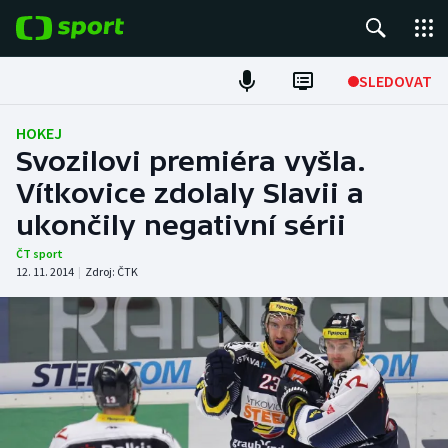
POPULÁRNÍ
SLEDOVAT
Fotbal
HOKEJ
Svozilovi premiéra vyšla.
Hokej
Vítkovice zdolaly Slavii a
ukončily negativní sérii
Tenis
ČT sport
Atletika
12. 11. 2014
|
Zdroj:
ČTK
Cyklistika
DALŠÍ SPORTY
Americký fotbal
NEPŘEHLÉDNĚTE