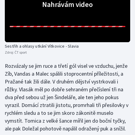
Nahrávám video
Olympijské hry
Parasport
Plavání
Sestřih a ohlasy utkání Vítkovice - Slavia
Plážový volejbal
Zdroj:
ČT sport
Rozvázaly se jim ruce a třetí gól visel ve vzduchu, jenže
Ragby
Zíb, Vandas a Malec spálili stoprocentní příležitosti, a
Pražané tak žili dále. V druhém dějství vystrkovali i
Rychlobruslení
růžky. Vlasák měl po dobře sehraném přečíslení tři na
Rychlostní kanoistika
dva před sebou už jen Šindeláře, ale ten jeho pokus
vyrazil. Domácí ztratili jistotu, promrhali tři přesilovky v
Short track
rychlém sledu a to se jim skoro zákonitě muselo
vymstít. Tomica z velké šance mířil jen do boční tyčky,
Sportovní střelba
ale pak Doležal pohotově napálil odražený puk a snížil.