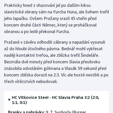
Stolní tenis
Prakticky hned z vhazování jel po dalším kiksu
slavistické obrany sám na Furcha Huna, ale švihem trefil
Triatlon
jeho lapačku. Ovšem Pražany srazil 45 vteřin před
koncem druhé části Němec, který se proháčkoval
Veslování
obranou a po ledě překonal Furcha.
Vodní slalom
Pražané v závěru odhodili zábrany a napadání vysunuli
až do hloubi útočného pásma. Bednář mohl vykřesat
Volejbal
naději kontaktní trefou, ale zblízka trefil Šindeláře.
Bezmála dvě minuty před koncem Slavia přesilovku
Ostatní
znásobila odvoláním gólmana a Vlasák 59 sekund před
koncem zblízka dorazil na 2:3. Víc ale hosté nestihli a po
třech vítězstvích nebodovali.
HC Vítkovice Steel - HC Slavia Praha 3:2 (2:0,
1:1, 0:1)
Branky a nahrávky:
9. T. Svoboda (Burger,