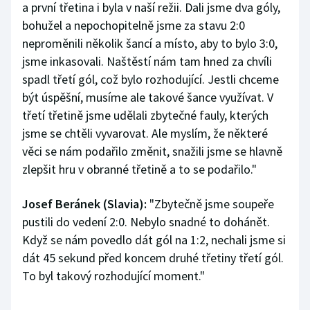
a první třetina i byla v naší režii. Dali jsme dva góly,
bohužel a nepochopitelně jsme za stavu 2:0
neproměnili několik šancí a místo, aby to bylo 3:0,
jsme inkasovali. Naštěstí nám tam hned za chvíli
spadl třetí gól, což bylo rozhodující. Jestli chceme
být úspěšní, musíme ale takové šance využívat. V
třetí třetině jsme udělali zbytečné fauly, kterých
jsme se chtěli vyvarovat. Ale myslím, že některé
věci se nám podařilo změnit, snažili jsme se hlavně
zlepšit hru v obranné třetině a to se podařilo."
Josef Beránek (Slavia):
"Zbytečně jsme soupeře
pustili do vedení 2:0. Nebylo snadné to dohánět.
Když se nám povedlo dát gól na 1:2, nechali jsme si
dát 45 sekund před koncem druhé třetiny třetí gól.
To byl takový rozhodující moment."