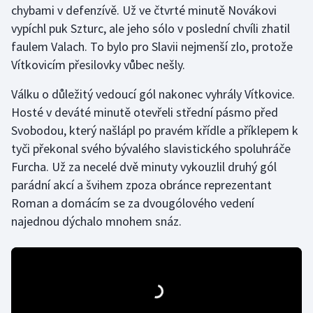
chybami v defenzívě. Už ve čtvrté minutě Novákovi
vypíchl puk Szturc, ale jeho sólo v poslední chvíli zhatil
Gymnastika
faulem Valach. To bylo pro Slavii nejmenší zlo, protože
Vítkovicím přesilovky vůbec nešly.
Házená
Válku o důležitý vedoucí gól nakonec vyhrály Vítkovice.
Jezdectví
Hosté v deváté minutě otevřeli střední pásmo před
Svobodou, který našlápl po pravém křídle a příklepem k
Judo
tyči překonal svého bývalého slavistického spoluhráče
Furcha. Už za necelé dvě minuty vykouzlil druhý gól
Krasobruslení
parádní akcí a švihem zpoza obránce reprezentant
Lezení
Roman a domácím se za dvougólového vedení
najednou dýchalo mnohem snáz.
Lyže a snowboard
Moderní pětiboj
Motorsport