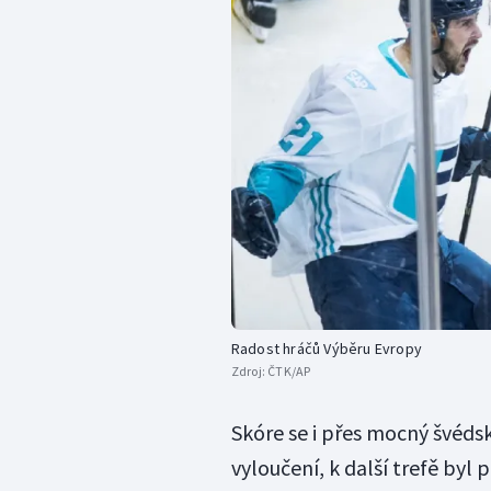
Radost hráčů Výběru Evropy
Zdroj:
ČTK/AP
Skóre se i přes mocný švéd
vyloučení, k další trefě byl