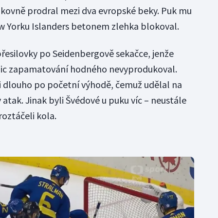
šikovně prodral mezi dva evropské beky. Puk mu
ew Yorku Islanders betonem zlehka blokoval.
řesilovky po Seidenbergově sekačce, jenže
nic zapamatování hodného nevyprodukoval.
í i dlouho po početní výhodě, čemuž udělal na
atak. Jinak byli Švédové u puku víc – neustále
roztáčeli kola.