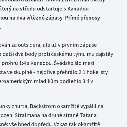
 úterý na středu odstartuje s Kanadou
anou na dva vítězné zápasy. Přímé přenosy
.
ován za outsidera, ale už v prvním zápase
a další dva body proti českému týmu mu zajistily
s prohru 1:4 s Kanadou. Švédsko šlo mezi
ta ve skupině - nejdříve přehrálo 2:1 hokejisty
everoamerickým mladíkům podlehlo 3:4 v
orunky zhurta, Bäckström okamžitě vypálil na
ození Stralmana na druhé straně Tatar a
asně: vše hned dopředu. Vzkaz tak okamžitě