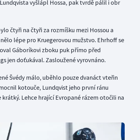
undqvista vyšlápl Hossa, pak tvrdě pálil i obr
lo čtyři na čtyři za rozmíšku mezi Hossou a
ělo lépe pro Kruegerovou mužstvo. Ehrhoff se
roval Gáboríkovi zboku puk přímo před
ngs jen doťukával. Zasloužené vyrovnáno.
ené Švédy málo, uběhlo pouze dvanáct vteřin
 zmocnil kotouče, Lundqvist jeho první ránu
e krátký. Lehce hrající Evropané rázem otočili na