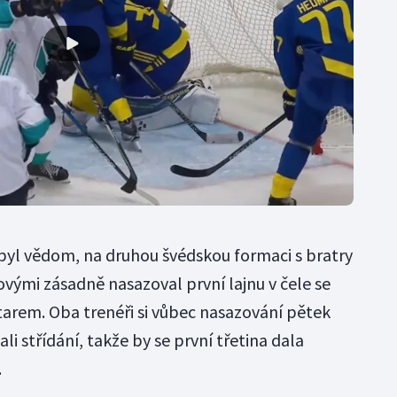
byl vědom, na druhou švédskou formaci s bratry
ými zásadně nasazoval první lajnu v čele se
arem. Oba trenéři si vůbec nasazování pětek
ali střídání, takže by se první třetina dala
.