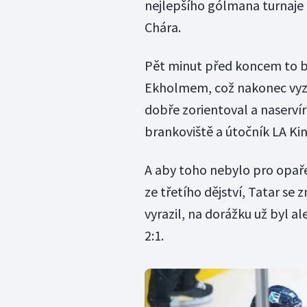
nejlepšího gólmana turnaje L
Chára.
Pět minut před koncem to by
Ekholmem, což nakonec vyzn
dobře zorientoval a naserví
brankoviště a útočník LA Ki
A aby toho nebylo pro opař
ze třetího dějství, Tatar se
vyrazil, na dorážku už byl al
2:1.