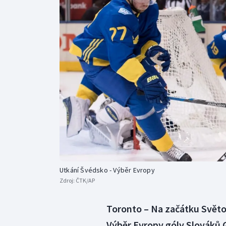
Curling
Dostihy
Florbal
Futsal
Golf
Gymnastika
Utkání Švédsko - Výběr Evropy
Zdroj:
ČTK/AP
Toronto – Na začátku Světo
Výběr Evropy góly Slováků G