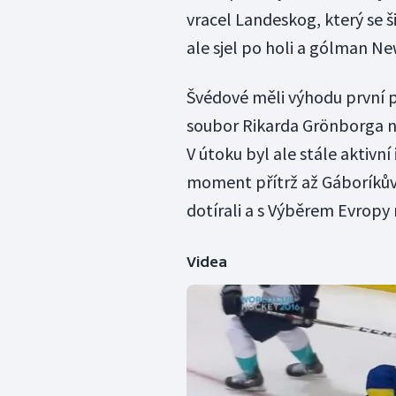
vracel Landeskog, který se 
ale sjel po holi a gólman N
Švédové měli výhodu první p
soubor Rikarda Grönborga 
V útoku byl ale stále aktivn
moment přítrž až Gáboríkův 
dotírali a s Výběrem Evropy 
Videa