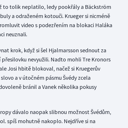
 to tolik neplatilo, ledy pookřály a Bäckström
m buly a odraženém kotouči. Krueger si nicméně
promluvit video s podezřením na blokaci Haláka
ci neuznali.
nat krok, když si šel Hjalmarsson sednout za
í přesilovku nevyužili. Nadto mohli Tre Kronors
ale Josi hbitě blokoval, načež si Kruegerův
y slovo a v útočném pásmu Švédy zcela
dovoleně bránil a Vanek několika pokusy
Evropy dávalo naopak slibnou možnost Švédům,
ol. spíš mohutně nakoplo. Nejdříve si na