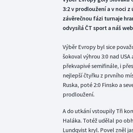
3:2 v prodloužení a v noci z
závěrečnou fázi turnaje hr
odvysílá ČT sport a náš web
Výběr Evropy byl sice považ
šokoval výhrou 3:0 nad USA 
překvapivé semifinále, i pře
nejlepší čtyřku z prvního mís
Ruska, poté 2:0 Finsko a s
prodloužení.
A do utkání vstoupily Tři k
Haláka. Totéž udělal po obh
Lundqvist kryl. Povel zněl j