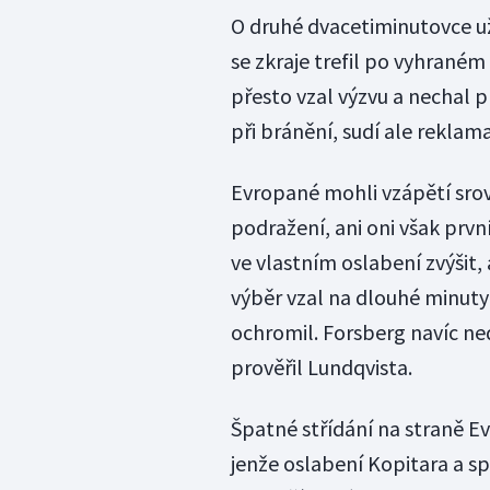
O druhé dvacetiminutovce už
se zkraje trefil po vyhrané
přesto vzal výzvu a nechal 
při bránění, sudí ale reklama
Evropané mohli vzápětí srov
podražení, ani oni však prvn
ve vlastním oslabení zvýšit, 
výběr vzal na dlouhé minut
ochromil. Forsberg navíc ne
prověřil Lundqvista.
Špatné střídání na straně 
jenže oslabení Kopitara a sp