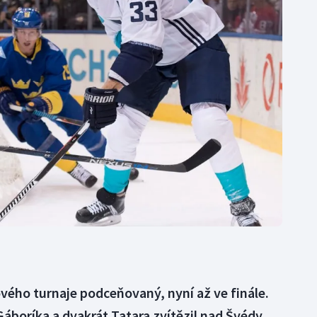
Moderní pětiboj
Triatlon
Motorsport
Veslování
Olympijské hry
Vodní slalom
Parasport
Volejbal
Plavání
Ostatní
Plážový volejbal
vého turnaje podceňovaný, nyní až ve finále.
áboríka a dvakrát Tatara zvítězil nad Švédy