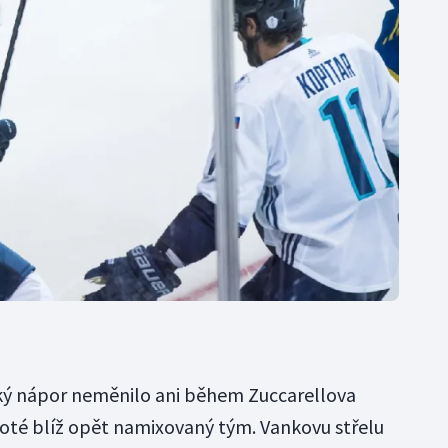
ský nápor neměnilo ani během Zuccarellova
 poté blíž opět namixovaný tým. Vankovu střelu