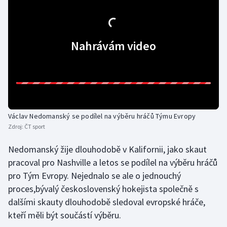
Gymnastika
Nahrávám video
Házená
Jezdectví
Judo
Václav Nedomanský se podílel na výběru hráčů Týmu Evropy
Krasobruslení
Zdroj:
ČT sport
Lezení
Nedomanský žije dlouhodobě v Kalifornii, jako skaut
pracoval pro Nashville a letos se podílel na výběru hráčů
Lyže a snowboard
pro Tým Evropy. Nejednalo se ale o jednouchý
proces,bývalý československý hokejista společně s
Moderní pětiboj
dalšími skauty dlouhodobě sledoval evropské hráče,
kteří měli být součástí výběru.
Motorsport