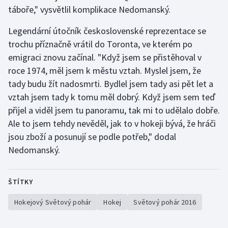
Stolní tenis
táboře," vysvětlil komplikace Nedomanský.
Legendární útočník československé reprezentace se
Triatlon
trochu příznačně vrátil do Toronta, ve kterém po
Veslování
emigraci znovu začínal. "Když jsem se přistěhoval v
roce 1974, měl jsem k městu vztah. Myslel jsem, že
Vodní slalom
tady budu žít nadosmrti. Bydlel jsem tady asi pět let a
vztah jsem tady k tomu měl dobrý. Když jsem sem teď
Volejbal
přijel a viděl jsem tu panoramu, tak mi to udělalo dobře.
Ale to jsem tehdy nevěděl, jak to v hokeji bývá, že hráči
Ostatní
jsou zboží a posunují se podle potřeb," dodal
Nedomanský.
ŠTÍTKY
Hokejový Světový pohár
Hokej
Světový pohár 2016