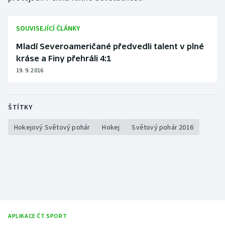
Stolní tenis
SOUVISEJÍCÍ ČLÁNKY
Triatlon
Mladí Severoameričané předvedli talent v plné
Veslování
kráse a Finy přehráli 4:1
19. 9. 2016
Vodní slalom
Volejbal
ŠTÍTKY
Ostatní
Hokejový Světový pohár
Hokej
Světový pohár 2016
APLIKACE ČT SPORT