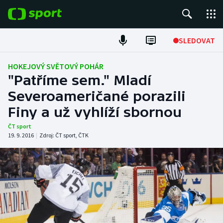
POPULÁRNÍ
SLEDOVAT
Fotbal
HOKEJOVÝ SVĚTOVÝ POHÁR
"Patříme sem." Mladí
Hokej
Severoameričané porazili
Finy a už vyhlíží sbornou
Tenis
ČT sport
Atletika
19. 9. 2016
|
Zdroj:
ČT sport
,
ČTK
Cyklistika
DALŠÍ SPORTY
Americký fotbal
NEPŘEHLÉDNĚTE