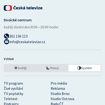
Divácké centrum
každý všední den:
8:00—16:00 hodin
261 136 113
info@ceskatelevize.cz
Vzhled
Světlý
Tmavý
Systém
TV program
Pro média
Živé vysílání
Reklama
TV poplatky
Studio Brno
Teletext
Studio Ostrava
Podcasty
Rada ČT