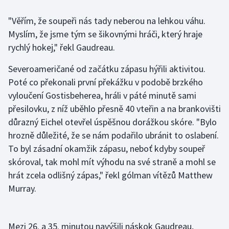
"Věřím, že soupeři nás tady neberou na lehkou váhu.
Gymnastika
Myslím, že jsme tým se šikovnými hráči, který hraje
rychlý hokej," řekl Gaudreau.
Házená
Severoameričané od začátku zápasu hýřili aktivitou.
Jezdectví
Poté co překonali první překážku v podobě brzkého
vyloučení Gostisbeherea, hráli v páté minutě sami
Judo
přesilovku, z níž uběhlo přesně 40 vteřin a na brankovišti
důrazný Eichel otevřel úspěšnou dorážkou skóre. "Bylo
Krasobruslení
hrozně důležité, že se nám podařilo ubránit to oslabení.
Lezení
To byl zásadní okamžik zápasu, neboť kdyby soupeř
skóroval, tak mohl mít výhodu na své straně a mohl se
Lyže a snowboard
hrát zcela odlišný zápas," řekl gólman vítězů Matthew
Murray.
Moderní pětiboj
Motorsport
Mezi 26. a 35. minutou navýšili náskok Gaudreau,