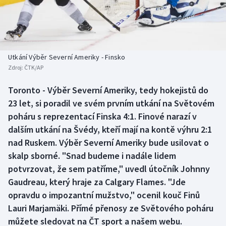
Baseball a softbal
Soutěže
Basketbal
Historické návraty
Biatlon
Aplikace ČT sport
Utkání Výběr Severní Ameriky - Finsko
Zdroj:
ČTK/AP
Boby a skeleton
AZ kvíz
Toronto - Výběr Severní Ameriky, tedy hokejistů do
23 let, si poradil ve svém prvním utkání na Světovém
Box
poháru s reprezentací Finska 4:1. Finové narazí v
Curling
dalším utkání na Švédy, kteří mají na kontě výhru 2:1
nad Ruskem. Výběr Severní Ameriky bude usilovat o
Dostihy
skalp sborné. "Snad budeme i nadále lidem
potvrzovat, že sem patříme," uvedl útočník Johnny
Florbal
Gaudreau, který hraje za Calgary Flames. "Jde
opravdu o impozantní mužstvo," ocenil kouč Finů
Futsal
Lauri Marjamäki. Přímé přenosy ze Světového poháru
můžete sledovat na ČT sport a našem webu.
Golf