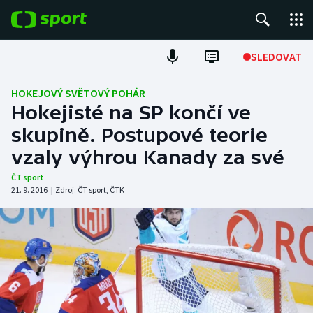
POPULÁRNÍ
SLEDOVAT
Fotbal
HOKEJOVÝ SVĚTOVÝ POHÁR
Hokejisté na SP končí ve
Hokej
skupině. Postupové teorie
vzaly výhrou Kanady za své
Tenis
ČT sport
Atletika
21. 9. 2016
|
Zdroj:
ČT sport
,
ČTK
Cyklistika
DALŠÍ SPORTY
Americký fotbal
NEPŘEHLÉDNĚTE