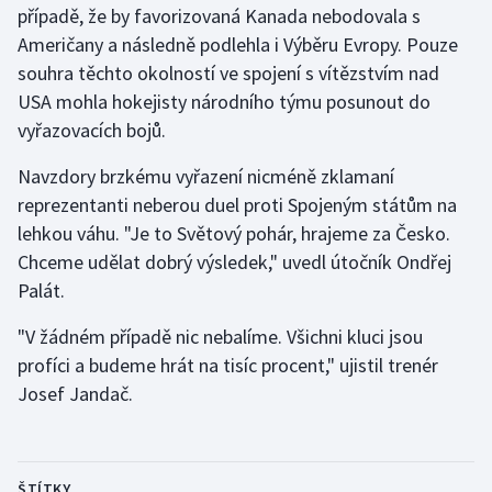
případě, že by favorizovaná Kanada nebodovala s
Američany a následně podlehla i Výběru Evropy. Pouze
Gymnastika
souhra těchto okolností ve spojení s vítězstvím nad
USA mohla hokejisty národního týmu posunout do
Házená
vyřazovacích bojů.
Jezdectví
Navzdory brzkému vyřazení nicméně zklamaní
reprezentanti neberou duel proti Spojeným státům na
Judo
lehkou váhu. "Je to Světový pohár, hrajeme za Česko.
Chceme udělat dobrý výsledek," uvedl útočník Ondřej
Krasobruslení
Palát.
Lezení
"V žádném případě nic nebalíme. Všichni kluci jsou
profíci a budeme hrát na tisíc procent," ujistil trenér
Lyže a snowboard
Josef Jandač.
Moderní pětiboj
Motorsport
ŠTÍTKY