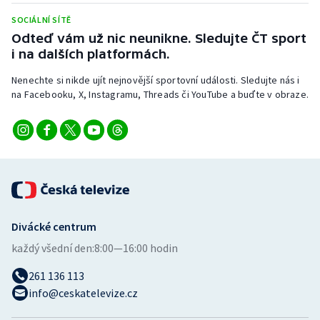
Stolní tenis
SOCIÁLNÍ SÍTĚ
Odteď vám už nic neunikne. Sledujte ČT sport
Triatlon
i na dalších platformách.
Veslování
Nenechte si nikde ujít nejnovější sportovní události. Sledujte nás i
na Facebooku, X, Instagramu, Threads či YouTube a buďte v obraze.
Vodní slalom
Volejbal
Ostatní
Divácké centrum
každý všední den:
8:00—16:00 hodin
261 136 113
info@ceskatelevize.cz