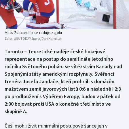
Baseball a softbal
Soutěže
Basketbal
Historické návraty
Biatlon
Aplikace ČT sport
Mats Zuccarello se raduje z gólu
Zdroj:
USA TODAY Sports/Dan Hamilton
Boby a skeleton
AZ kvíz
Toronto – Teoretické naděje české hokejové
reprezentace na postup do semifinále letošního
Box
ročníku Světového poháru se vítězstvím Kanady nad
Curling
Spojenými státy americkými rozplynuly. Svěřenci
trenéra Josefa Jandače, kteří prohráli s domácím
Dostihy
mužstvem země javorových listů 0:6 a následně i 2:3
po prodloužení s Výběrem Evropy, budou v pátek od
Florbal
2:00 bojovat proti USA o konečné třetí místo ve
skupině A.
Futsal
Češi mohli živit minimální postupové šance jen v
Golf