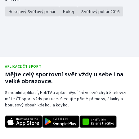
Olympijské hry
Hokejový Světový pohár
Hokej
Světový pohár 2016
Parasport
Plavání
Plážový volejbal
APLIKACE ČT SPORT
Ragby
Mějte celý sportovní svět vždy u sebe i na
velké obrazovce.
Rychlobruslení
S mobilní aplikací, HbbTV a apkou iVysílání ve své chytré televizi
Rychlostní kanoistika
máte ČT sport vždy po ruce. Sledujte přímé přenosy, články a
bonusový obsah kdekoli a kdykoli.
Short track
Sportovní střelba