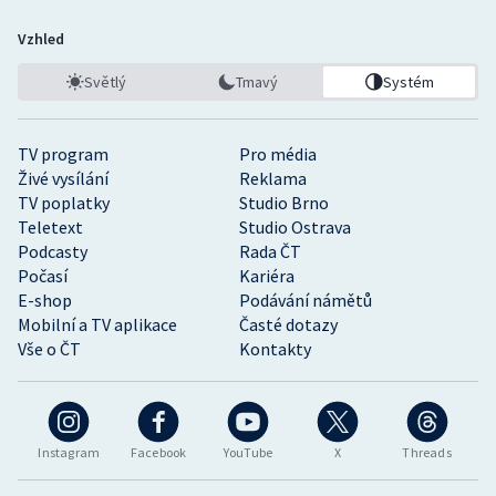
Vzhled
Světlý
Tmavý
Systém
TV program
Pro média
Živé vysílání
Reklama
TV poplatky
Studio Brno
Teletext
Studio Ostrava
Podcasty
Rada ČT
Počasí
Kariéra
E-shop
Podávání námětů
Mobilní a TV aplikace
Časté dotazy
Vše o ČT
Kontakty
Instagram
Facebook
YouTube
X
Threads