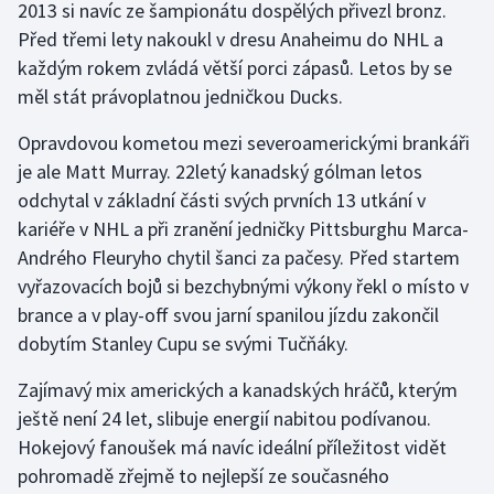
2013 si navíc ze šampionátu dospělých přivezl bronz.
Před třemi lety nakoukl v dresu Anaheimu do NHL a
každým rokem zvládá větší porci zápasů. Letos by se
měl stát právoplatnou jedničkou Ducks.
Opravdovou kometou mezi severoamerickými brankáři
je ale Matt Murray. 22letý kanadský gólman letos
odchytal v základní části svých prvních 13 utkání v
kariéře v NHL a při zranění jedničky Pittsburghu Marca-
Andrého Fleuryho chytil šanci za pačesy. Před startem
vyřazovacích bojů si bezchybnými výkony řekl o místo v
brance a v play-off svou jarní spanilou jízdu zakončil
dobytím Stanley Cupu se svými Tučňáky.
Zajímavý mix amerických a kanadských hráčů, kterým
ještě není 24 let, slibuje energií nabitou podívanou.
Hokejový fanoušek má navíc ideální příležitost vidět
pohromadě zřejmě to nejlepší ze současného