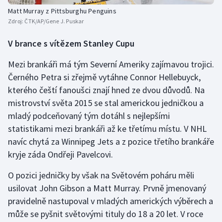
Matt Murray z Pittsburghu Penguins
Zdroj:
ČTK/AP/Gene J. Puskar
V brance s vítězem Stanley Cupu
Mezi brankáři má tým Severní Ameriky zajímavou trojici.
Černého Petra si zřejmě vytáhne Connor Hellebuyck,
kterého čeští fanoušci znají hned ze dvou důvodů. Na
mistrovství světa 2015 se stal americkou jedničkou a
mladý podceňovaný tým dotáhl s nejlepšími
statistikami mezi brankáři až ke třetímu místu. V NHL
navíc chytá za Winnipeg Jets a z pozice třetího brankáře
kryje záda Ondřeji Pavelcovi.
O pozici jedničky by však na Světovém poháru měli
usilovat John Gibson a Matt Murray. Prvně jmenovaný
pravidelně nastupoval v mladých amerických výběrech a
může se pyšnit světovými tituly do 18 a 20 let. V roce