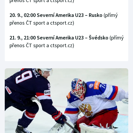
přenos ČT sport a ctsport.cz)
Stolní tenis
20. 9., 02:00 Severní Amerika U23 – Rusko
(přímý
Triatlon
přenos ČT sport a ctsport.cz)
Veslování
21. 9., 21:00 Severní Amerika U23 – Švédsko
(přímý
přenos ČT sport a ctsport.cz)
Vodní slalom
Volejbal
Ostatní