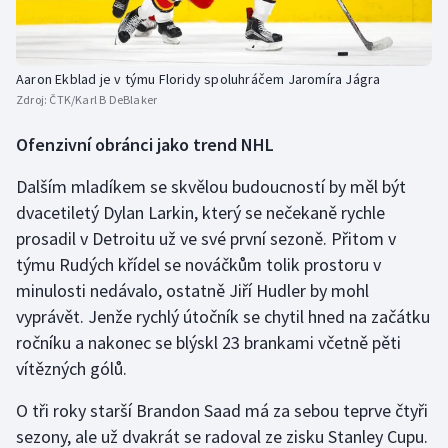
Aaron Ekblad je v týmu Floridy spoluhráčem Jaromíra Jágra
Zdroj:
ČTK/Karl B DeBlaker
Ofenzivní obránci jako trend NHL
Dalším mladíkem se skvělou budoucností by měl být
dvacetiletý Dylan Larkin, který se nečekaně rychle
prosadil v Detroitu už ve své první sezoně. Přitom v
týmu Rudých křídel se nováčkům tolik prostoru v
minulosti nedávalo, ostatně Jiří Hudler by mohl
vyprávět. Jenže rychlý útočník se chytil hned na začátku
ročníku a nakonec se blýskl 23 brankami včetně pěti
vítězných gólů.
O tři roky starší Brandon Saad má za sebou teprve čtyři
sezony, ale už dvakrát se radoval ze zisku Stanley Cupu.