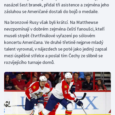
nasázel šest branek, přidal tři asistence a zejména jeho
zásluhou se Američané dostali do bojů o medaile.
Na bronzové Rusy však byli krátcí. Na Matthewse
nevzpomínají v dobrém zejména čeští fanoušci, kteří
museli strpět čtvrtfinálové vyřazení po sólovém
koncertu Američana. Ve druhé třetině nejprve mladý
talent vyrovnal, v nájezdech se poté jako jediný zapsal
mezi úspěšné střelce a poslal tím Čechy ze slibně se
rozvíjejícího turnaje domů.