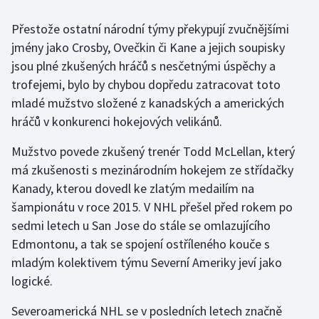
Přestože ostatní národní týmy překypují zvučnějšími
Gymnastika
jmény jako Crosby, Ovečkin či Kane a jejich soupisky
jsou plné zkušených hráčů s nesčetnými úspěchy a
Házená
trofejemi, bylo by chybou dopředu zatracovat toto
Jezdectví
mladé mužstvo složené z kanadských a amerických
hráčů v konkurenci hokejových velikánů.
Judo
Mužstvo povede zkušený trenér Todd McLellan, který
má zkušenosti s mezinárodním hokejem ze střídačky
Krasobruslení
Kanady, kterou dovedl ke zlatým medailím na
Lezení
šampionátu v roce 2015. V NHL přešel před rokem po
sedmi letech u San Jose do stále se omlazujícího
Lyže a snowboard
Edmontonu, a tak se spojení ostříleného kouče s
mladým kolektivem týmu Severní Ameriky jeví jako
Moderní pětiboj
logické.
Motorsport
Severoamerická NHL se v posledních letech značně