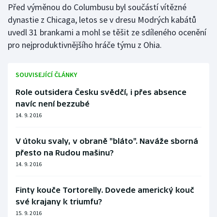
Před výměnou do Columbusu byl součástí vítězné
dynastie z Chicaga, letos se v dresu Modrých kabátů
uvedl 31 brankami a mohl se těšit ze sdíleného ocenění
pro nejproduktivnějšího hráče týmu z Ohia.
SOUVISEJÍCÍ ČLÁNKY
Role outsidera Česku svědčí, i přes absence
navíc není bezzubé
14. 9. 2016
V útoku svaly, v obraně "bláto". Naváže sborná
přesto na Rudou mašinu?
14. 9. 2016
Finty kouče Tortorelly. Dovede americký kouč
své krajany k triumfu?
15. 9. 2016