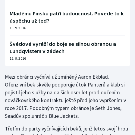
Mladému Finsku patří budoucnost. Povede to k
úspěchu už teď?
15. 9. 2016
Švédové vyráží do boje se silnou obranou a
Lundqvistem v zádech
15. 9. 2016
Mezi obránci vyčnívá už zmíněný Aaron Ekblad.
Ofenzivní bek skvěle podporuje útok Panterů a klub si
pojistil jeho služby na dalších osm let prodloužením
nováčkovského kontraktu ještě před jeho vypršením v
roce 2017. Podobným typem obránce je Seth Jones,
Saadův spoluhráč z Blue Jackets.
Třetím do party vyčnívajících beků, jenž letos svojí hrou