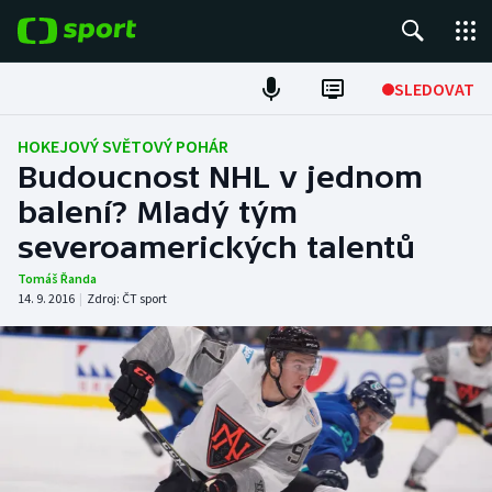
POPULÁRNÍ
SLEDOVAT
Fotbal
HOKEJOVÝ SVĚTOVÝ POHÁR
Budoucnost NHL v jednom
Hokej
balení? Mladý tým
severoamerických talentů
Tenis
Tomáš Řanda
Atletika
14. 9. 2016
|
Zdroj:
ČT sport
Cyklistika
DALŠÍ SPORTY
Americký fotbal
NEPŘEHLÉDNĚTE