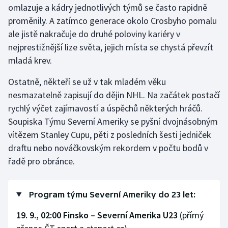
omlazuje a kádry jednotlivých týmů se často rapidně
Olympijské hry
proměnily. A zatímco generace okolo Crosbyho pomalu
ale jistě nakračuje do druhé poloviny kariéry v
Parasport
nejprestižnější lize světa, jejich místa se chystá převzít
mladá krev.
Plavání
Ostatně, někteří se už v tak mladém věku
Plážový volejbal
nesmazatelně zapisují do dějin NHL. Na začátek postačí
rychlý výčet zajímavostí a úspěchů některých hráčů.
Ragby
Soupiska Týmu Severní Ameriky se pyšní dvojnásobným
vítězem Stanley Cupu, pěti z posledních šesti jedniček
Rychlobruslení
draftu nebo nováčkovským rekordem v počtu bodů v
řadě pro obránce.
Rychlostní kanoistika
Short track
Program týmu Severní Ameriky do 23 let:
Sportovní střelba
19. 9., 02:00 Finsko – Severní Amerika U23
(přímý