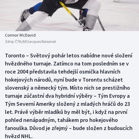
Baseball a softbal
Soutěže
Basketbal
Historické návraty
Biatlon
Aplikace ČT sport
Connor McDavid
Zdroj:
ČTK/AP/Jacques Boissinot
Boby a skeleton
AZ kvíz
Toronto – Světový pohár letos nabídne nové složení
hvězdného turnaje. Zatímco na tom posledním se v
Box
roce 2004 představila tehdejší osmička hlavních
Curling
hokejových národů, nyní bude v Torontu scházet
slovenský a německý tým. Místo nich se prestižního
Dostihy
turnaje zúčastní dva hybridní výběry – Tým Evropy a
Tým Severní Ameriky složený z mladých hráčů do 23
Florbal
let. Právě výběr mladíků by měl být, i když na první
pohled nenápadným, tahákem pro hokejového
Futsal
fanouška. Důvod je zřejmý – bude složen z budoucích
hvězd NHL.
Golf