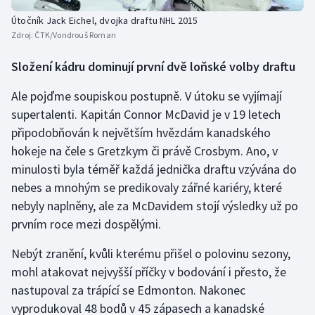
Útočník Jack Eichel, dvojka draftu NHL 2015
Zdroj:
ČTK/Vondrouš Roman
Složení kádru dominují první dvě loňské volby draftu
Ale pojďme soupiskou postupně. V útoku se vyjímají
supertalenti. Kapitán Connor McDavid je v 19 letech
připodobňován k největším hvězdám kanadského
hokeje na čele s Gretzkym či právě Crosbym. Ano, v
minulosti byla téměř každá jednička draftu vzývána do
nebes a mnohým se predikovaly zářné kariéry, které
nebyly naplněny, ale za McDavidem stojí výsledky už po
prvním roce mezi dospělými.
Nebýt zranění, kvůli kterému přišel o polovinu sezony,
mohl atakovat nejvyšší příčky v bodování i přesto, že
nastupoval za trápící se Edmonton. Nakonec
vyprodukoval 48 bodů v 45 zápasech a kanadské