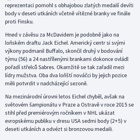
reprezentaci pomohl s obhajobou zlatých medailí devíti
body v deseti utkáních včetně vítězné branky ve finále
proti Finsku.
Hned v závěsu za McDavidem je podobně jako na
loňském draftu Jack Eichel. Americký centr si svými
výkony podmanil Buffalo, skončil druhý v bodování
týmu (56) a 24 nastřílenými brankami dokonce ovládl
pořadí střelců Sabres. Okamžitě se tak zařadil mezi
lídry mužstva. Oba dva loňští nováčci by jejich pozice
měli potvrdit v nadcházející sezoně.
Na mezinárodní úrovni letos Eichel chyběl, avšak na
světovém šampionátu v Praze a Ostravě v roce 2015 se
stihl před premiérovým ročníkem v NHL ukázat
evropskému publiku v dresu USA sedmi body (2+5) v
deseti utkáních a odvézt si bronzovou medaili.