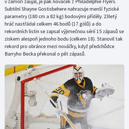
v zámoří zaujal, je pak nováček z Philadelphie Flyers.
Subtilní Shayne Gostisbehere nahrazuje menší fyzické
parametry (180 cm a 82 kg) bodovými příděly. 23letý
hráč nastřádal celkem 46 bodů (17 gólů) a do
rekordních listin se zapsal výjimečnou sérií 15 zápasů se
ziskem alespoň jednoho bodu (celkem 18). Stanovil tak
rekord pro obránce mezi nováčky, když předchůdce
Barryho Becka překonal o pět zápasů.