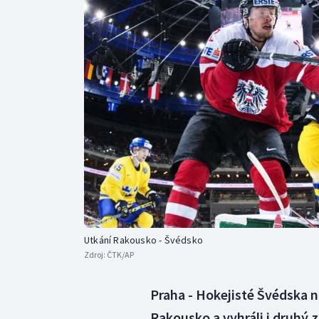
Curling
Dostihy
Florbal
Futsal
Golf
Gymnastika
Utkání Rakousko - Švédsko
Zdroj:
ČTK/AP
Praha - Hokejisté Švédska na
Rakousko a vyhráli i druhý 