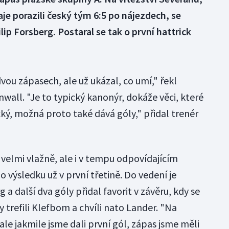
je porazili český tým 6:5 po nájezdech, se
lip Forsberg. Postaral se tak o první hattrick
dvou zápasech, ale už ukázal, co umí," řekl
wall. "Je to typický kanonýr, dokáže věci, které
ký, možná proto také dává góly," přidal trenér
 velmi vlažně, ale i v tempu odpovídajícím
 výsledku už v první třetině. Do vedení je
 a další dva góly přidal favorit v závěru, kdy se
trefili Klefbom a chvíli nato Lander. "Na
ale jakmile jsme dali první gól, zápas jsme měli