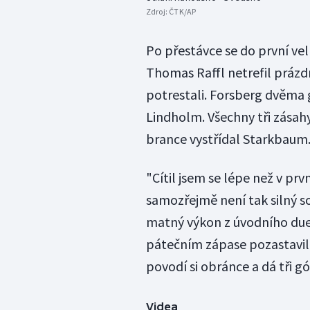
Zdroj:
ČTK/AP
Po přestávce se do první vel
Thomas Raffl netrefil práz
potrestali. Forsberg dvěma gó
Lindholm. Všechny tři zásah
brance vystřídal Starkbaum
"Cítil jsem se lépe než v pr
samozřejmě není tak silný so
matný výkon z úvodního due
pátečním zápase pozastavil i
povodí si obránce a dá tři g
Videa