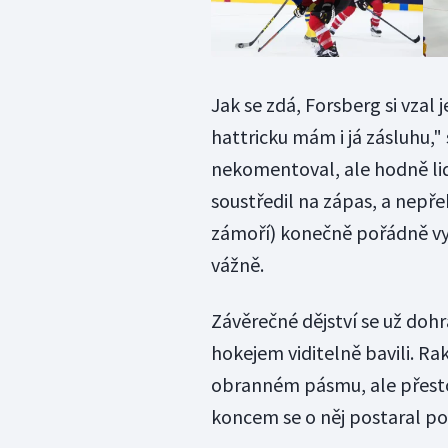
Jak se zdá, Forsberg si vzal 
hattricku mám i já zásluhu,"
nekomentoval, ale hodně lidí
soustředil na zápas, a nepře
zámoří) konečně pořádně vys
vážně.
Závěrečné dějství se už doh
hokejem viditelně bavili. Rak
obranném pásmu, ale přesto
koncem se o něj postaral po