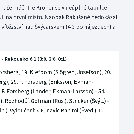
m, že hráči Tre Kronor se v neúplné tabulce
uli na první místo. Naopak Rakušané nedokázali
vítězství nad Švýcarskem (4:3 po nájezdech) a
- Rakousko 6:1 (3:0, 3:0, 0:1)
Forsberg, 19. Klefbom (Sjögren, Josefson), 20.
erg), 29. F. Forsberg (Eriksson, Ekman-
. F. Forsberg (Lander, Ekman-Larsson) - 54.
. Rozhodčí: Gofman (Rus.), Stricker (Švýc.) -
.). Vyloučení: 4:6, navíc Rahimi (Švéd.) 10