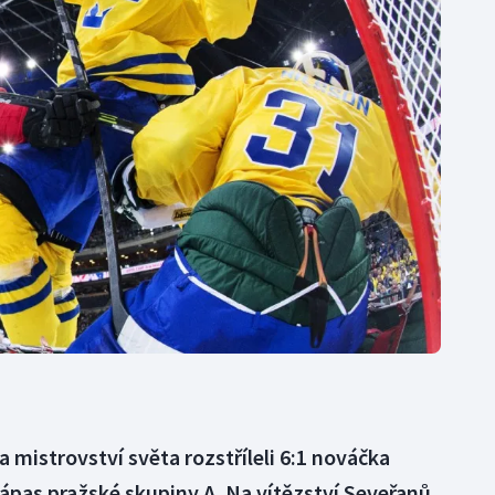
Moderní pětiboj
Triatlon
Motorsport
Veslování
Olympijské hry
Vodní slalom
Parasport
Volejbal
Plavání
Ostatní
Plážový volejbal
 mistrovství světa rozstříleli 6:1 nováčka
zápas pražské skupiny A. Na vítězství Seveřanů,