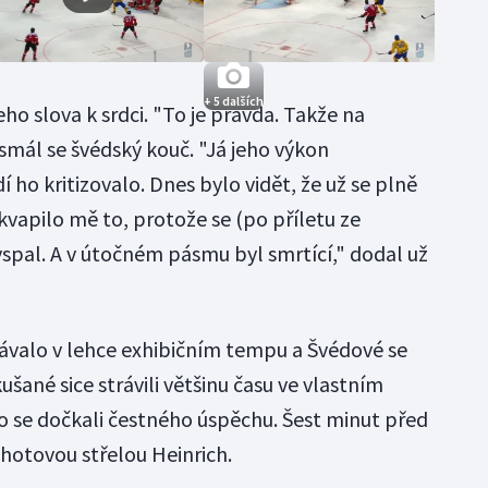
+ 5 dalších
jeho slova k srdci. "To je pravda. Takže na
 smál se švédský kouč. "Já jeho výkon
 ho kritizovalo. Dnes bylo vidět, že už se plně
kvapilo mě to, protože se (po příletu ze
pal. A v útočném pásmu byl smrtící," dodal už
rávalo v lehce exhibičním tempu a Švédové se
ušané sice strávili většinu času ve vlastním
 se dočkali čestného úspěchu. Šest minut před
hotovou střelou Heinrich.