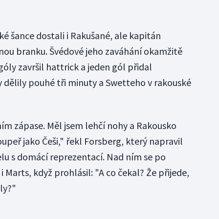
ké šance dostali i Rakušané, ale kapitán
dnou branku. Švédové jeho zaváhání okamžitě
ly završil hattrick a jeden gól přidal
y dělily pouhé tři minuty a Swetteho v rakouské
.
vním zápase. Měl jsem lehčí nohy a Rakousko
upeř jako Češi," řekl Forsberg, který napravil
lu s domácí reprezentací. Nad ním se po
 Marts, když prohlásil: "A co čekal? Že přijede,
óly?"