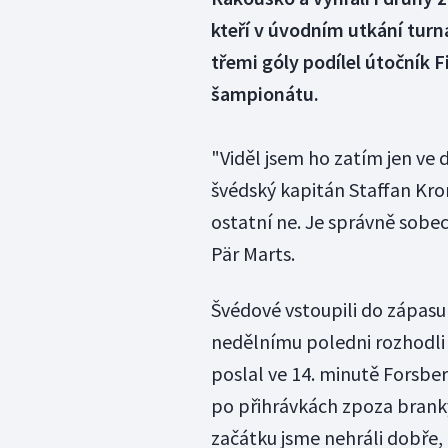
kteří v úvodním utkání turna
třemi góly podílel útočník Fi
šampionátu.
"Viděl jsem ho zatím jen ve 
švédský kapitán Staffan Kron
ostatní ne. Je správně sobec
Pär Marts.
Švédové vstoupili do zápasu
nedělnímu poledni rozhodli o
poslal ve 14. minutě Forsberg
po přihrávkách zpoza branky 
začátku jsme nehráli dobře, 