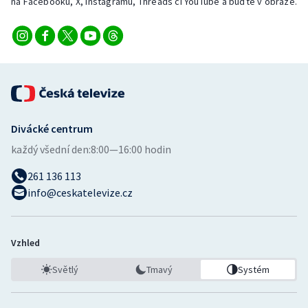
na Facebooku, X, Instagramu, Threads či YouTube a buďte v obraze.
Divácké centrum
každý všední den:
8:00—16:00 hodin
261 136 113
info@ceskatelevize.cz
Vzhled
Světlý
Tmavý
Systém