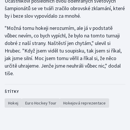
Účastníkovi posledních dvou odehraných světových
Stolní tenis
šampionátů se ve tváři zračilo obrovské zklamání, které
by i beze slov vypovídalo za mnohé.
Triatlon
"Možná tomu hokeji nerozumím, ale já v podstatě
Veslování
vůbec nevím, co bych vypíchl, že bylo na tomto turnaji
dobré z naší strany. Naštěstí jen chytám," ulevil si
Vodní slalom
Hrubec. "Když jsem viděl tu soupisku, tak jsem si říkal,
jak jsme silní. Moc jsem tomu věřil a říkal si, že něco
Volejbal
určitě uhrajeme. Jenže jsme neuhráli vůbec nic," dodal
tiše.
Ostatní
ŠTÍTKY
Hokej
Euro Hockey Tour
Hokejová reprezentace