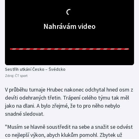
Gymnastika
Nahrávám video
Házená
Jezdectví
Judo
Sestřih utkání Česko – Švédsko
Krasobruslení
Zdroj:
ČT sport
Lezení
V průběhu turnaje Hrubec nakonec odchytal hned osm z
devíti odehraných třetin. Trápení celého týmu tak měl
Lyže a snowboard
jako na dlani. A bylo zřejmé, že to pro něho nebylo
snadné sledovat.
Moderní pětiboj
"Musím se hlavně soustředit na sebe a snažit se odvést
Motorsport
co nejlepší výkon, abych klukům pomohl. Zbytek už