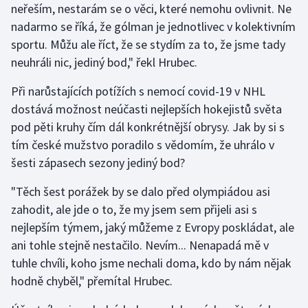
neřeším, nestarám se o věci, které nemohu ovlivnit. Ne
Olympijské hry
nadarmo se říká, že gólman je jednotlivec v kolektivním
sportu. Můžu ale říct, že se stydím za to, že jsme tady
Parasport
neuhráli nic, jediný bod," řekl Hrubec.
Plavání
Při narůstajících potížích s nemocí covid-19 v NHL
dostává možnost neúčasti nejlepších hokejistů světa
Plážový volejbal
pod pěti kruhy čím dál konkrétnější obrysy. Jak by si s
tím české mužstvo poradilo s vědomím, že uhrálo v
Ragby
šesti zápasech sezony jediný bod?
Rychlobruslení
"Těch šest porážek by se dalo před olympiádou asi
zahodit, ale jde o to, že my jsem sem přijeli asi s
Rychlostní kanoistika
nejlepším týmem, jaký můžeme z Evropy poskládat, ale
ani tohle stejně nestačilo. Nevím... Nenapadá mě v
Short track
tuhle chvíli, koho jsme nechali doma, kdo by nám nějak
hodně chyběl," přemítal Hrubec.
Sportovní střelba