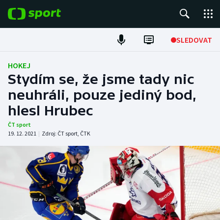
POPULÁRNÍ
SLEDOVAT
Fotbal
HOKEJ
Stydím se, že jsme tady nic
Hokej
neuhráli, pouze jediný bod,
hlesl Hrubec
Tenis
ČT sport
Atletika
19. 12. 2021
|
Zdroj:
ČT sport
,
ČTK
Cyklistika
DALŠÍ SPORTY
Americký fotbal
NEPŘEHLÉDNĚTE