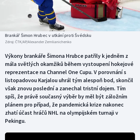
Baseball a softbal
Soutěže
Basketbal
Historické návraty
Biatlon
Aplikace ČT sport
Brankář Šimon Hrubec v utkání proti Švédsku
Zdroj:
ČTK/AP/Alexander Zemlianichenko
Boby a skeleton
AZ kvíz
Výkony brankáře Šimona Hrubce patřily k jedněm z
mála světlých okamžiků během vystoupení hokejové
Box
reprezentace na Channel One Cupu. V porovnání s
Curling
listopadovou Karjalou uhrál tým alespoň bod, skončil
však znovu poslední a zanechal tristní dojem. Tím
Dostihy
spíš, že právě současný výběr by měl být záložním
plánem pro případ, že pandemická krize nakonec
Florbal
zhatí účast hráčů NHL na olympijském turnaji v
Pekingu.
Futsal
Golf