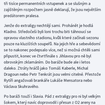
tři tisíce permanentních vstupenek a se slušným a
Moderní pětiboj
zajištěným rozpočtem jasně deklarují, že jsou největším
predátorem pralesa.
Motorsport
Jenže do extraligy nechtějí sami. Prohánět je hodlá
Olympijské hry
Kladno. Středočeši byli loni trochu biti táhnoucí se
opravou vlastního stadionu, kvůli které začínali sezonu
Parasport
pouze na kluzištích soupeřů. Na jejich hře a sebevědomí
se to nakonec podepsalo více, než si možná chtěli sami
Plavání
připustit, konec ve čtvrtfinále s Jihlavou pro ně byl
obrovským zklamáním. Do baráže bude ale i letos
Plážový volejbal
daleko. Ztráty hráčů jako Tomáš Kaberle, Michal
Dragoun nebo Petr Tenkrát jsou velmi citelné. Přestože
Ragby
Rytíři angažovali brankáře Lukáše Mensatora nebo
Rychlobruslení
Václava Skuhravého.
Po baráži touží i Slavia. Pád z extraligy pro ni byl velkým
Rychlostní kanoistika
šokem, který navíc doprovodil i přesun z O2 areny na