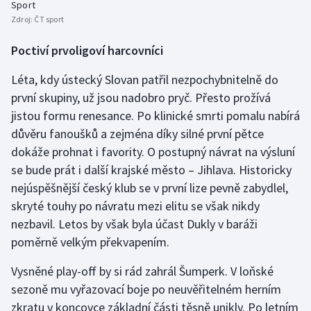
Sport
Zdroj:
ČT sport
Poctiví prvoligoví harcovníci
Léta, kdy ústecký Slovan patřil nezpochybnitelně do
první skupiny, už jsou nadobro pryč. Přesto prožívá
jistou formu renesance. Po klinické smrti pomalu nabírá
důvěru fanoušků a zejména díky silné první pětce
dokáže prohnat i favority. O postupný návrat na výsluní
se bude prát i další krajské město – Jihlava. Historicky
nejúspěšnější český klub se v první lize pevně zabydlel,
skryté touhy po návratu mezi elitu se však nikdy
nezbavil. Letos by však byla účast Dukly v baráži
poměrně velkým překvapením.
Vysněné play-off by si rád zahrál Šumperk. V loňské
sezoně mu vyřazovací boje po neuvěřitelném herním
zkratu v koncovce základní části těsně unikly. Po letním