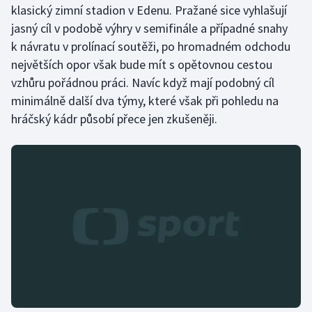
klasický zimní stadion v Edenu. Pražané sice vyhlašují
Short track
jasný cíl v podobě výhry v semifinále a případné snahy
Sportovní střelba
k návratu v prolínací soutěži, po hromadném odchodu
největších opor však bude mít s opětovnou cestou
Stolní tenis
vzhůru pořádnou práci. Navíc když mají podobný cíl
minimálně další dva týmy, které však při pohledu na
Triatlon
hráčský kádr působí přece jen zkušeněji.
Veslování
Vodní slalom
Volejbal
Ostatní