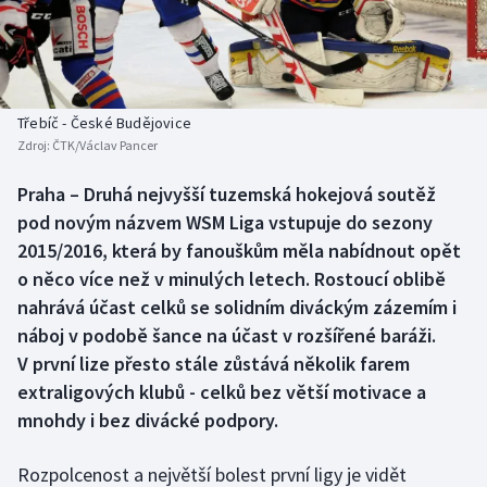
Atletika
Soutěže
Baseball a softbal
Historické návraty
Basketbal
Aplikace ČT sport
Třebíč - České Budějovice
Zdroj:
ČTK/Václav Pancer
Biatlon
AZ kvíz
Praha – Druhá nejvyšší tuzemská hokejová soutěž
pod novým názvem WSM Liga vstupuje do sezony
Boby a skeleton
2015/2016, která by fanouškům měla nabídnout opět
Box
o něco více než v minulých letech. Rostoucí oblibě
nahrává účast celků se solidním diváckým zázemím i
Curling
náboj v podobě šance na účast v rozšířené baráži.
V první lize přesto stále zůstává několik farem
Cyklistika
extraligových klubů - celků bez větší motivace a
mnohdy i bez divácké podpory.
Dostihy
Rozpolcenost a největší bolest první ligy je vidět
Florbal