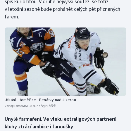
spíš kuriozitou. V druhé nejvyšší soutěži se totiž
v letošní sezoně bude prohánět celých pět přiznaných
farem.
Utkání Litoměřice - Benátky nad Jizerou
Zdroj:
Isifa/MAFRA/Ondřej Bičiště
Unylé farmaření. Ve vleku extraligových partnerů
kluby ztrácí ambice i fanoušky