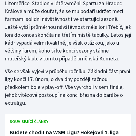
Litoměřice. Stadion v létě vyměnil Spartu za Hradec
Králové a může doufat, že se mu podaří udržet mezi
farmami solidní návštěvnost i ve startující sezoně.
Ještě vyšší průměrnou návštěvnost měla loni Třebíč, jež
loni dokonce skončila na třetím místě tabulky. Letos její
kádr vypadá velmi kvalitně, je však otázkou, jako u
většiny farem, koho si ke konci sezony stáhne
mateřský klub, v tomto případě brněnská Kometa.
Vše se však vyjeví v průběhu ročníku. Základní část první
ligy končí 17. února, o dva dny později začnou
předkolem boje v play-off. Vše vyvrcholí v semifinále,
jehož vítězové postoupí na konci března do baráže o
extraligu.
SOUVISEJÍCÍ ČLÁNKY
Budete chodit na WSM Ligu? Hokejová 1. liga