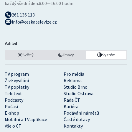
každý všední den:
8:00—16:00 hodin
261 136 113
info@ceskatelevize.cz
Vzhled
Světlý
Tmavý
Systém
TV program
Pro média
Živé vysílání
Reklama
TV poplatky
Studio Brno
Teletext
Studio Ostrava
Podcasty
Rada ČT
Počasí
Kariéra
E-shop
Podávání námětů
Mobilní a TV aplikace
Časté dotazy
Vše o ČT
Kontakty