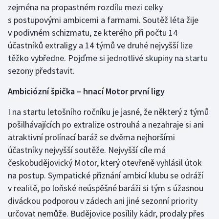
zejména na propastném rozdílu mezi celky
s postupovými ambicemi a farmami. Soutěž léta žije
Futsal
v podivném schizmatu, ze kterého při počtu 14
účastníků extraligy a 14 týmů ve druhé nejvyšší lize
Golf
těžko vybředne. Pojďme si jednotlivé skupiny na startu
Gymnastika
sezony představit.
Ambiciózní špička – hnací Motor první ligy
Házená
I na startu letošního ročníku je jasné, že některý z týmů
Jezdectví
pošilhávajících po extralize ostrouhá a nezahraje si ani
atraktivní prolínací baráž se dvěma nejhoršími
Judo
účastníky nejvyšší soutěže. Nejvyšší cíle má
českobudějovický Motor, který otevřeně vyhlásil útok
Krasobruslení
na postup. Sympatické přiznání ambicí klubu se odráží
Lezení
v realitě, po loňské neúspěšné baráži si tým s úžasnou
diváckou podporou v zádech ani jiné sezonní priority
Lyže a snowboard
určovat nemůže. Budějovice posílily kádr, prodaly přes