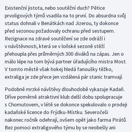
Existenční jistota, nebo soutěžní duch? Pětice
prvoligových týmů vsadila na to první. Do absurdna svůj
status dohnali v Benátkách nad Jizerou, ty dokonce
před sezonou požadovaly ochranu před sestupem.
Rezignace na zdravé soutěžení se zde odráží i
v návštěvnosti, která se v loňské sezoně stěží
přehoupla přes průměrných 300 diváků na zápas. Jen o
málo lépe na tom bývá partner úřadujícího mistra Most.
V tomto městě však hokej hledá fanoušky těžko,
extraliga je zde přece jen vzdálená pár stanic tramvají.
Podobně mrzké návštěvy dlouhodobě vykazuje Kadaň.
Dříve poměrně atraktivní klub delší dobu spolupracuje
s Chomutovem, v létě se dokonce spekulovalo o prodeji
kadaňské licence do Frýdku-Místku. Severočeši
nakonec ročník odehrají, ovšem opět jako farma Pirátů.
Bez pomoci extraligového týmu by se neobešly ani