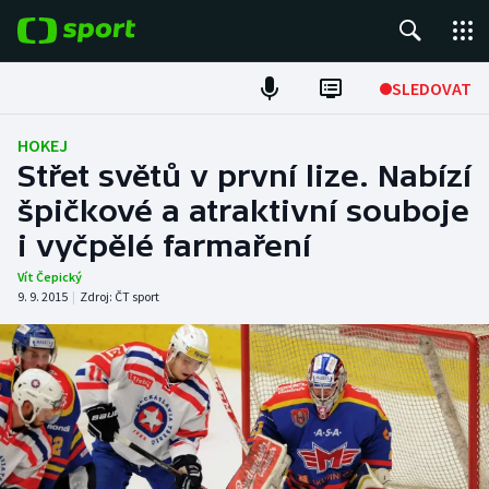
POPULÁRNÍ
SLEDOVAT
ME v atletice
HOKEJ
Střet světů v první lize. Nabízí
ME v plavání
špičkové a atraktivní souboje
i vyčpělé farmaření
Fotbal
Vít Čepický
Hokej
9. 9. 2015
|
Zdroj:
ČT sport
Tenis
DALŠÍ SPORTY
Americký fotbal
NEPŘEHLÉDNĚTE