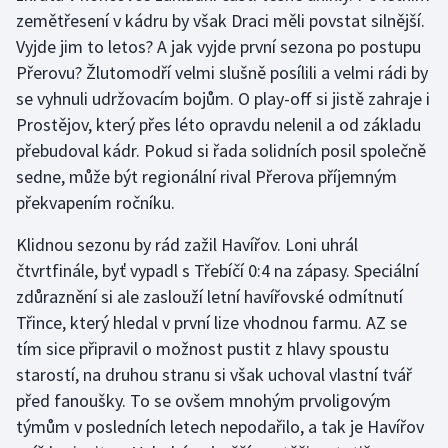
zemětřesení v kádru by však Draci měli povstat silnější.
Vyjde jim to letos? A jak vyjde první sezona po postupu
Přerovu? Žlutomodří velmi slušně posílili a velmi rádi by
se vyhnuli udržovacím bojům. O play-off si jistě zahraje i
Prostějov, který přes léto opravdu nelenil a od základu
přebudoval kádr. Pokud si řada solidních posil společně
sedne, může být regionální rival Přerova příjemným
překvapením ročníku.
Klidnou sezonu by rád zažil Havířov. Loni uhrál
čtvrtfinále, byť vypadl s Třebíčí 0:4 na zápasy. Speciální
zdůraznění si ale zaslouží letní havířovské odmítnutí
Třince, který hledal v první lize vhodnou farmu. AZ se
tím sice připravil o možnost pustit z hlavy spoustu
starostí, na druhou stranu si však uchoval vlastní tvář
před fanoušky. To se ovšem mnohým prvoligovým
týmům v posledních letech nepodařilo, a tak je Havířov