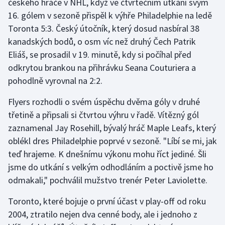
českého hráče v NHL, když ve čtvrtečním utkání svým
Stolní tenis
16. gólem v sezoně přispěl k výhře Philadelphie na ledě
Toronta 5:3. Český útočník, který dosud nasbíral 38
Triatlon
kanadských bodů, o osm víc než druhý Čech Patrik
Eliáš, se prosadil v 19. minutě, kdy si počíhal před
Veslování
odkrytou brankou na přihrávku Seana Couturiera a
Vodní slalom
pohodlně vyrovnal na 2:2.
Flyers rozhodli o svém úspěchu dvěma góly v druhé
Volejbal
třetině a připsali si čtvrtou výhru v řadě. Vítězný gól
zaznamenal Jay Rosehill, bývalý hráč Maple Leafs, který
Ostatní
oblékl dres Philadelphie poprvé v sezoně. "Líbí se mi, jak
teď hrajeme. K dnešnímu výkonu mohu říct jediné. Šli
jsme do utkání s velkým odhodláním a poctivě jsme ho
odmakali," pochválil mužstvo trenér Peter Laviolette.
Toronto, které bojuje o první účast v play-off od roku
2004, ztratilo nejen dva cenné body, ale i jednoho z