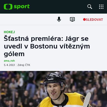
POPULÁRNÍ
SLEDOVAT
Fotbal
HOKEJ
Šťastná premiéra: Jágr se
Hokej
uvedl v Bostonu vítězným
gólem
Tenis
ama
,
roh
Atletika
5. 4. 2013
|
Zdroj:
ČTK
Cyklistika
DALŠÍ SPORTY
Americký fotbal
NEPŘEHLÉDNĚTE