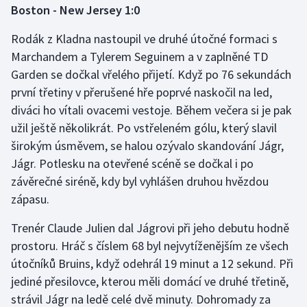
Boston - New Jersey 1:0
Gymnastika
Rodák z Kladna nastoupil ve druhé útočné formaci s
Marchandem a Tylerem Seguinem a v zaplněné TD
Házená
Garden se dočkal vřelého přijetí. Když po 76 sekundách
první třetiny v přerušené hře poprvé naskočil na led,
Jezdectví
diváci ho vítali ovacemi vestoje. Během večera si je pak
užil ještě několikrát. Po vstřeleném gólu, který slavil
Judo
širokým úsměvem, se halou ozývalo skandování Jágr,
Jágr. Potlesku na otevřené scéně se dočkal i po
Krasobruslení
závěrečné siréně, kdy byl vyhlášen druhou hvězdou
Lezení
zápasu.
Trenér Claude Julien dal Jágrovi při jeho debutu hodně
Lyže a snowboard
prostoru. Hráč s číslem 68 byl nejvytíženějším ze všech
Moderní pětiboj
útočníků Bruins, když odehrál 19 minut a 12 sekund. Při
jediné přesilovce, kterou měli domácí ve druhé třetině,
Motorsport
strávil Jágr na ledě celé dvě minuty. Dohromady za