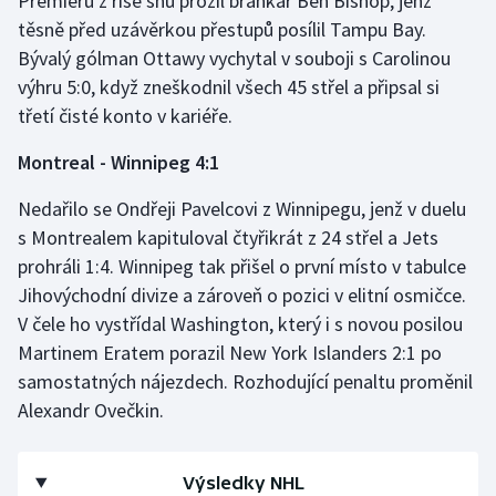
Premiéru z říše snů prožil brankář Ben Bishop, jenž
těsně před uzávěrkou přestupů posílil Tampu Bay.
Bývalý gólman Ottawy vychytal v souboji s Carolinou
výhru 5:0, když zneškodnil všech 45 střel a připsal si
třetí čisté konto v kariéře.
Montreal - Winnipeg 4:1
Nedařilo se Ondřeji Pavelcovi z Winnipegu, jenž v duelu
s Montrealem kapituloval čtyřikrát z 24 střel a Jets
prohráli 1:4. Winnipeg tak přišel o první místo v tabulce
Jihovýchodní divize a zároveň o pozici v elitní osmičce.
V čele ho vystřídal Washington, který i s novou posilou
Martinem Eratem porazil New York Islanders 2:1 po
samostatných nájezdech. Rozhodující penaltu proměnil
Alexandr Ovečkin.
Výsledky NHL