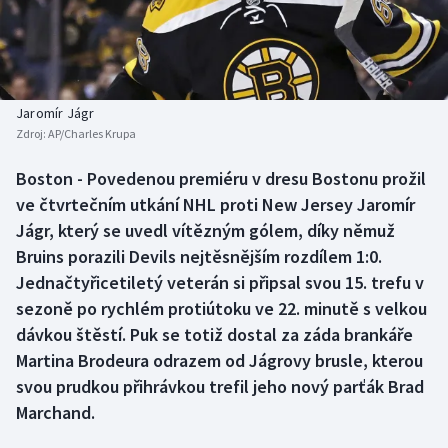
Baseball a softbal
Soutěže
Basketbal
Historické návraty
Biatlon
Aplikace ČT sport
Jaromír Jágr
Zdroj:
AP/Charles Krupa
Boby a skeleton
AZ kvíz
Boston - Povedenou premiéru v dresu Bostonu prožil
ve čtvrtečním utkání NHL proti New Jersey Jaromír
Box
Jágr, který se uvedl vítězným gólem, díky němuž
Curling
Bruins porazili Devils nejtěsnějším rozdílem 1:0.
Jednačtyřicetiletý veterán si připsal svou 15. trefu v
Dostihy
sezoně po rychlém protiútoku ve 22. minutě s velkou
dávkou štěstí. Puk se totiž dostal za záda brankáře
Florbal
Martina Brodeura odrazem od Jágrovy brusle, kterou
svou prudkou přihrávkou trefil jeho nový parťák Brad
Futsal
Marchand.
Golf