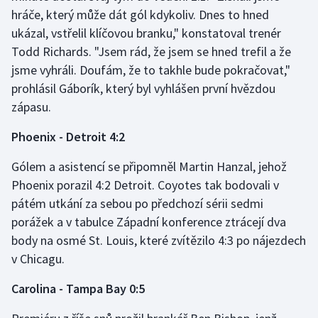
hráče, který může dát gól kdykoliv. Dnes to hned
ukázal, vstřelil klíčovou branku," konstatoval trenér
Todd Richards. "Jsem rád, že jsem se hned trefil a že
jsme vyhráli. Doufám, že to takhle bude pokračovat,"
prohlásil Gáborík, který byl vyhlášen první hvězdou
zápasu.
Phoenix - Detroit 4:2
Gólem a asistencí se připomněl Martin Hanzal, jehož
Phoenix porazil 4:2 Detroit. Coyotes tak bodovali v
pátém utkání za sebou po předchozí sérii sedmi
porážek a v tabulce Západní konference ztrácejí dva
body na osmé St. Louis, které zvítězilo 4:3 po nájezdech
v Chicagu.
Carolina - Tampa Bay 0:5