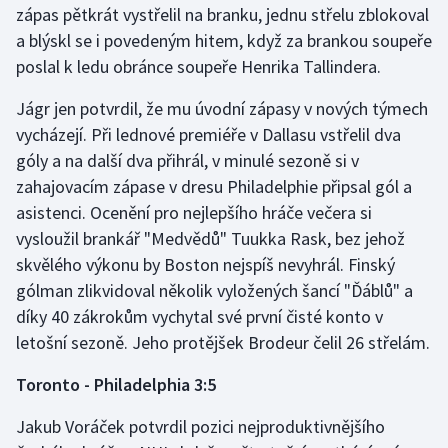
zápas pětkrát vystřelil na branku, jednu střelu zblokoval
Olympijské hry
a blýskl se i povedeným hitem, když za brankou soupeře
poslal k ledu obránce soupeře Henrika Tallindera.
Parasport
Jágr jen potvrdil, že mu úvodní zápasy v nových týmech
Plavání
vycházejí. Při lednové premiéře v Dallasu vstřelil dva
góly a na další dva přihrál, v minulé sezoně si v
Plážový volejbal
zahajovacím zápase v dresu Philadelphie připsal gól a
asistenci. Ocenění pro nejlepšího hráče večera si
Ragby
vysloužil brankář "Medvědů" Tuukka Rask, bez jehož
skvělého výkonu by Boston nejspíš nevyhrál. Finský
Rychlobruslení
gólman zlikvidoval několik vyložených šancí "Ďáblů" a
díky 40 zákrokům vychytal své první čisté konto v
Rychlostní kanoistika
letošní sezoně. Jeho protějšek Brodeur čelil 26 střelám.
Short track
Toronto - Philadelphia 3:5
Sportovní střelba
Jakub Voráček potvrdil pozici nejproduktivnějšího