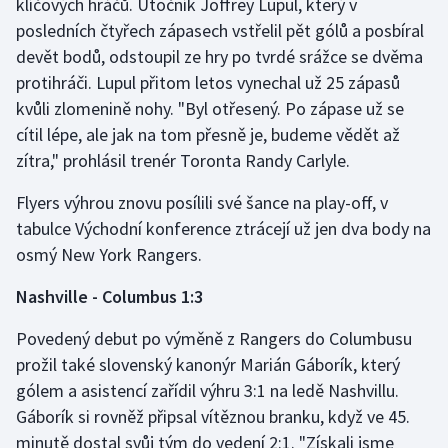
klíčových hráčů. Útočník Joffrey Lupul, který v
posledních čtyřech zápasech vstřelil pět gólů a posbíral
devět bodů, odstoupil ze hry po tvrdé srážce se dvěma
protihráči. Lupul přitom letos vynechal už 25 zápasů
kvůli zlomenině nohy. "Byl otřesený. Po zápase už se
cítil lépe, ale jak na tom přesně je, budeme vědět až
zítra," prohlásil trenér Toronta Randy Carlyle.
Flyers výhrou znovu posílili své šance na play-off, v
tabulce Východní konference ztrácejí už jen dva body na
osmý New York Rangers.
Nashville - Columbus 1:3
Povedený debut po výměně z Rangers do Columbusu
prožil také slovenský kanonýr Marián Gáborík, který
gólem a asistencí zařídil výhru 3:1 na ledě Nashvillu.
Gáborík si rovněž připsal vítěznou branku, když ve 45.
minutě dostal svůj tým do vedení 2:1. "Získali jsme