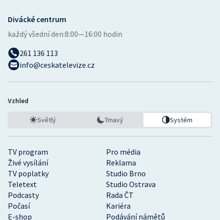
Divácké centrum
každý všední den:
8:00—16:00 hodin
261 136 113
info@ceskatelevize.cz
Vzhled
Světlý
Tmavý
Systém
TV program
Pro média
Živé vysílání
Reklama
TV poplatky
Studio Brno
Teletext
Studio Ostrava
Podcasty
Rada ČT
Počasí
Kariéra
E-shop
Podávání námětů