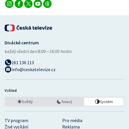
Stolní tenis
Triatlon
Veslování
Divácké centrum
Vodní slalom
každý všední den:
8:00—16:00 hodin
Volejbal
261 136 113
info@ceskatelevize.cz
Ostatní
Vzhled
Světlý
Tmavý
Systém
TV program
Pro média
Živé vysílání
Reklama