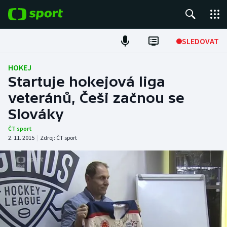
POPULÁRNÍ
SLEDOVAT
Fotbal
HOKEJ
Startuje hokejová liga
Hokej
veteránů, Češi začnou se
Slováky
Tenis
ČT sport
Atletika
2. 11. 2015
|
Zdroj:
ČT sport
Cyklistika
DALŠÍ SPORTY
Americký fotbal
NEPŘEHLÉDNĚTE