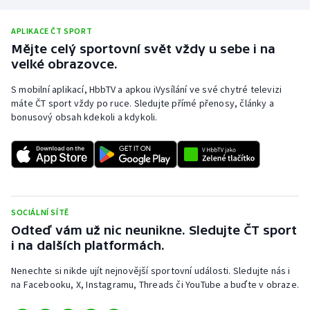
Olympijské hry
APLIKACE ČT SPORT
Mějte celý sportovní svět vždy u sebe i na
Parasport
velké obrazovce.
Plavání
S mobilní aplikací, HbbTV a apkou iVysílání ve své chytré televizi
máte ČT sport vždy po ruce. Sledujte přímé přenosy, články a
bonusový obsah kdekoli a kdykoli.
Plážový volejbal
Ragby
Rychlobruslení
SOCIÁLNÍ SÍTĚ
Rychlostní kanoistika
Odteď vám už nic neunikne. Sledujte ČT sport
i na dalších platformách.
Short track
Nenechte si nikde ujít nejnovější sportovní události. Sledujte nás i
na Facebooku, X, Instagramu, Threads či YouTube a buďte v obraze.
Sportovní střelba