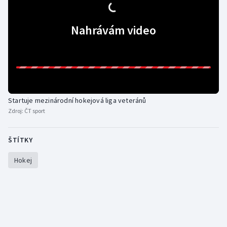
Gymnastika
Nahrávám video
Házená
Jezdectví
Judo
Startuje mezinárodní hokejová liga veteránů
Zdroj:
ČT sport
Krasobruslení
ŠTÍTKY
Lezení
Hokej
Lyže a snowboard
Moderní pětiboj
Motorsport