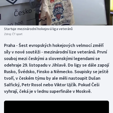
Baseball a softbal
Soutěže
Basketbal
Historické návraty
Biatlon
Aplikace ČT sport
Startuje mezinárodní hokejová liga veteránů
Zdroj:
ČT sport
Boby a skeleton
AZ kvíz
Praha - Šest evropských hokejových velmocí změří
síly v nové soutěži - mezinárodní lize veteránů. První
Box
souboj mezi českými a slovenskými legendami se
Curling
odehraje 29. listopadu v Jihlavě. Do ligy se dále zapojí
Rusko, Švédsko, Finsko a Německo. Soupisky se ještě
Dostihy
tvoří, v českém týmu by ale měli nastoupit Dušan
Salfický, Petr Rosol nebo Viktor Ujčík. Pokud Češi
Florbal
vyhrají, čeká je v lednu superfinále v Moskvě.
Futsal
Golf