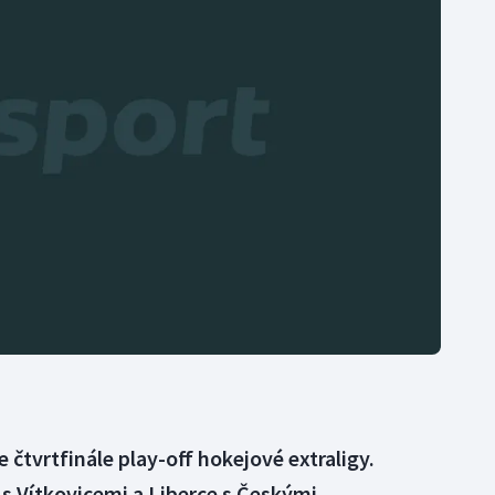
Moderní pětiboj
Triatlon
Motorsport
Veslování
Olympijské hry
Vodní slalom
Parasport
Volejbal
Plavání
Ostatní
Plážový volejbal
e čtvrtfinále play-off hokejové extraligy.
s Vítkovicemi a Liberce s Českými