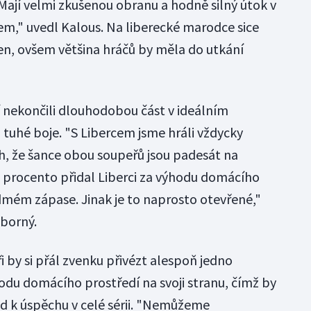
Mají velmi zkušenou obranu a hodně silný útok v
em," uvedl Kalous. Na liberecké marodce sice
n, ovšem většina hráčů by měla do utkání
í nekončili dlouhodobou část v ideálním
a tuhé boje. "S Libercem jsme hráli vždycky
h, že šance obou soupeřů jsou padesát na
 procento přidal Liberci za výhodu domácího
dmém zápase. Jinak je to naprosto otevřené,"
ýborný.
 by si přál zvenku přivézt alespoň jedno
hodu domácího prostředí na svoji stranu, čímž by
d k úspěchu v celé sérii. "Nemůžeme