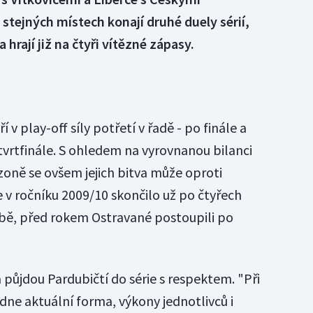
 stejných místech konají druhé duely sérií,
 hrají již na čtyři vítězné zápasy.
 v play-off síly potřetí v řadě - po finále a
tvrtfinále. S ohledem na vyrovnanou bilanci
zoně se ovšem jejich bitva může oproti
 v ročníku 2009/10 skončilo už po čtyřech
bě, před rokem Ostravané postoupili po
 půjdou Pardubičtí do série s respektem. "Při
ne aktuální forma, výkony jednotlivců i