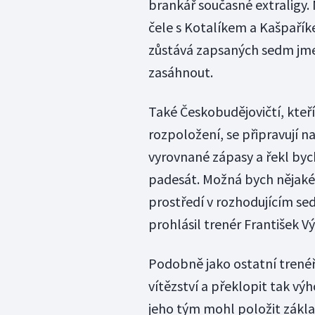
brankář současné extraligy. 
čele s Kotalíkem a Kašpařík
zůstává zapsaných sedm jme
zasáhnout.
Také Českobudějovičtí, kteř
rozpoložení, se připravují n
vyrovnané zápasy a řekl byc
padesát. Možná bych nějaké
prostředí v rozhodujícím se
prohlásil trenér František V
Podobně jako ostatní trenéři
vítězství a překlopit tak vý
jeho tým mohl položit zákla