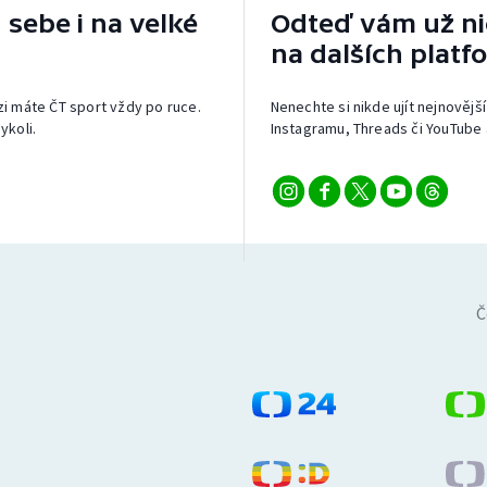
 sebe i na velké
Odteď vám už nic
na dalších platf
izi máte ČT sport vždy po ruce.
Nenechte si nikde ujít nejnovější
ykoli.
Instagramu, Threads či YouTube 
Č