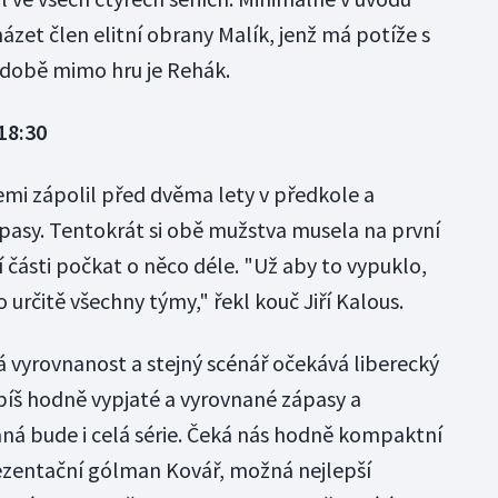
zet člen elitní obrany Malík, jenž má potíže s
odobě mimo hru je Rehák.
18:30
emi zápolil před dvěma lety v předkole a
ápasy. Tentokrát si obě mužstva musela na první
 části počkat o něco déle. "Už aby to vypuklo,
 určitě všechny týmy," řekl kouč Jiří Kalous.
á vyrovnanost a stejný scénář očekává liberecký
spíš hodně vypjaté a vyrovnané zápasy a
ná bude i celá série. Čeká nás hodně kompaktní
ezentační gólman Kovář, možná nejlepší