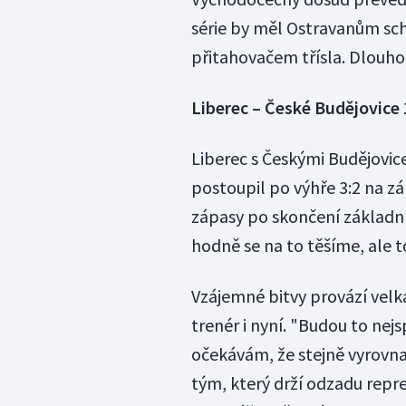
série by měl Ostravanům schá
přitahovačem třísla. Dlouh
Liberec – České Budějovice 
Liberec s Českými Budějovic
postoupil po výhře 3:2 na z
zápasy po skončení základní
hodně se na to těšíme, ale to
Vzájemné bitvy provází velk
trenér i nyní. "Budou to nej
očekávám, že stejně vyrovna
tým, který drží odzadu repr