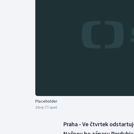
Curling
Dostihy
Florbal
Futsal
Golf
Gymnastika
Placeholder
Zdroj:
ČT sport
Praha - Ve čtvrtek odstartuj
Načnou ho zápasy Pardubic 