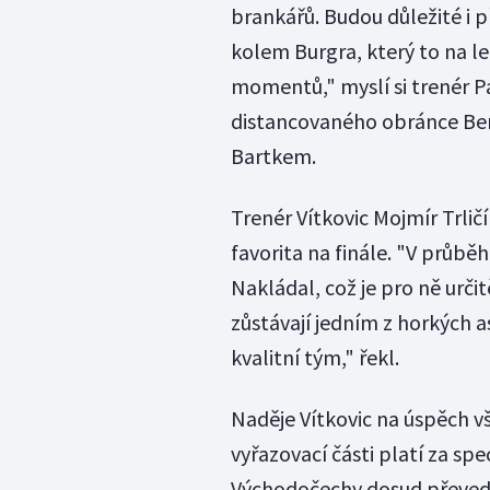
brankářů. Budou důležité i př
kolem Burgra, který to na led
momentů," myslí si trenér P
distancovaného obránce Ben
Bartkem.
Trenér Vítkovic Mojmír Trlič
favorita na finále. "V průbě
Nakládal, což je pro ně urči
zůstávají jedním z horkých a
kvalitní tým," řekl.
Naděje Vítkovic na úspěch v
vyřazovací části platí za spe
Východočechy dosud převedl 