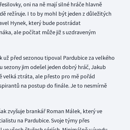
esilovky, oni na ně mají silné hráče hlavně
ě režíruje. I to by mohl být jeden z důležitých
avel Hynek, který bude postrádat
áka, ale počítat může již s uzdraveným
ík už před sezonou tipoval Pardubice za velkého
hu sezony jim odešel jeden dobrý hráč, Jakub
tě velká ztráta, ale přesto pro mě pořád
spirantů na postup do finále. Je to nesmírně
šak zvyšuje brankář Roman Málek, který ve
cialistu na Pardubice. Svoje týmy přes
ve všech čtyřech sériích. Minimálně v úvodu