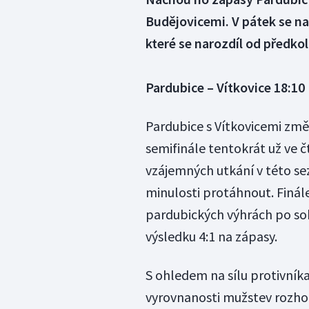
Budějovicemi. V pátek se na
které se narozdíl od předkola
Pardubice – Vítkovice 18:10
Pardubice s Vítkovicemi změří
semifinále tentokrát už ve č
vzájemných utkání v této se
minulosti protáhnout. Finále
pardubických výhrách po so
výsledku 4:1 na zápasy.
S ohledem na sílu protivníka
vyrovnanosti mužstev rozhod