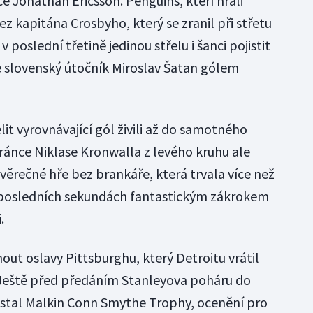
 Jonathan Ericsson. Penguins, kteří hráli
z kapitána Crosbyho, který se zranil při střetu
poslední třetině jedinou střelu i šanci pojistit
le slovenský útočník Miroslav Šatan gólem
lit vyrovnávající gól živili až do samotného
ránce Niklase Kronwalla z levého kruhu ale
závěrečné hře bez brankáře, která trvala více než
v posledních sekundách fantastickým zákrokem
.
t oslavy Pittsburghu, který Detroitu vrátil
 Ještě před předáním Stanleyova poháru do
stal Malkin Conn Smythe Trophy, ocenění pro