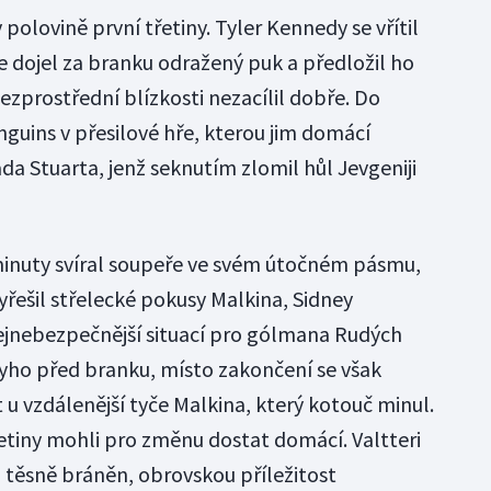
v polovině první třetiny. Tyler Kennedy se vřítil
le dojel za branku odražený puk a předložil ho
bezprostřední blízkosti nezacílil dobře. Do
guins v přesilové hře, kterou jim domácí
a Stuarta, jenž seknutím zlomil hůl Jevgeniji
minuty svíral soupeře ve svém útočném pásmu,
řešil střelecké pokusy Malkina, Sidney
ejnebezpečnější situací pro gólmana Rudých
byho před branku, místo zakončení se však
t u vzdálenější tyče Malkina, který kotouč minul.
řetiny mohli pro změnu dostat domácí. Valtteri
i těsně bráněn, obrovskou příležitost