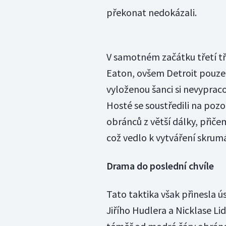
překonat nedokázali.
V samotném začátku třetí t
Eaton, ovšem Detroit pouze 
vyloženou šanci si nevypraco
Hosté se soustředili na poz
obránců z větší dálky, přičem
což vedlo k vytváření skrumá
Drama do poslední chvíle
Tato taktika však přinesla ú
Jiřího Hudlera a Nicklase L