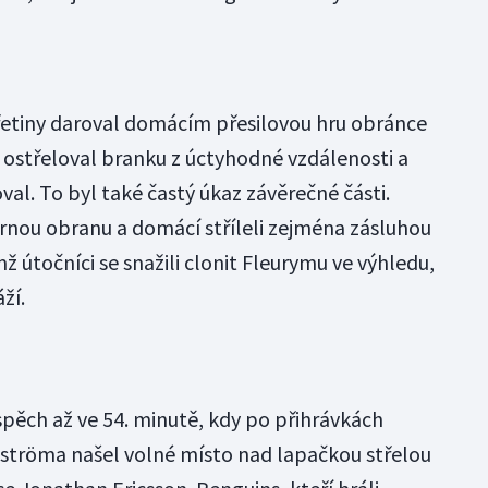
řetiny daroval domácím přesilovou hru obránce
ostřeloval branku z úctyhodné vzdálenosti a
val. To byl také častý úkaz závěrečné části.
ornou obranu a domácí stříleli zejména zásluhou
ž útočníci se snažili clonit Fleurymu ve výhledu,
ží.
spěch až ve 54. minutě, kdy po přihrávkách
idströma našel volné místo nad lapačkou střelou