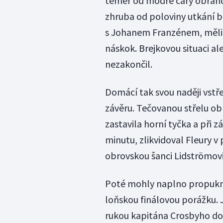
téměř od modré čáry obránce
zhruba od poloviny utkání be
s Johanem Franzénem, měli v 
náskok. Brejkovou situaci a
nezakončil.
Domácí tak svou naději vstře
závěru. Tečovanou střelu ob
zastavila horní tyčka a při 
minutu, zlikvidoval Fleury 
obrovskou šanci Lidströmovi
Poté mohly naplno propuknou
loňskou finálovou porážku.
rukou kapitána Crosbyho do