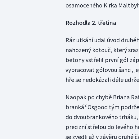
osamoceného Kirka Maltbyho
Rozhodla 2. třetina
Ráz utkání udal úvod druhého
nahozený kotouč, který srazi
betony vstřelil první gól záp
vypracovat gólovou šanci, jej
hře se nedokázali déle udr
Naopak po chybě Briana Rafa
brankář Osgood tým podržel.
do dvoubrankového trháku, 
precizní střelou do levého 
se zvedli až v závěru druhé 