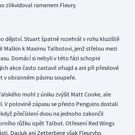
 zlikvidoval ramenem Fleury.
 dějství. Stuart špatně rozehrál v rohu kluziště
l Malkin k Maximu Talbotovi, jenž střelou mezi
asu. Domácí si nebyli v této fázi schopni
ich akce často zastavil ofsajd a ani při přesilové
žet v obranném pásmu soupeře.
lského mohl z úniku zvýšit Matt Cooke, ale
 V polovině zápasu se přesto Penguins dostali
když přečíslení dvou na jednoho zakončil
horního růžku opět Talbot. Otřesení Red Wings
části, Dacjuk ani Zetterberg však Fleuryho