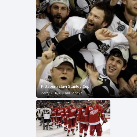
Curling
Dostihy
Florbal
Futsal
Golf
Gymnastika
Pittsburh slaví Stanley Cup
Zdroj:
ČTK/AP/Paul Sancya