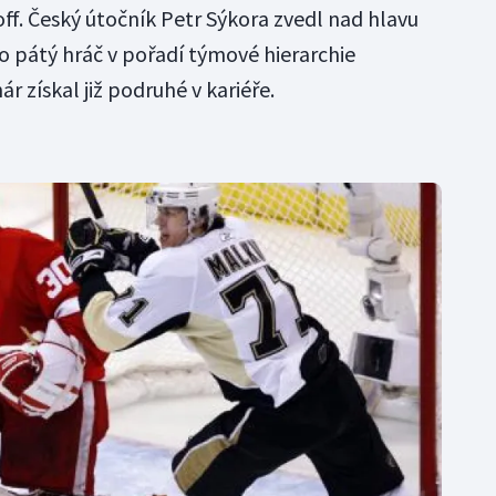
off. Český útočník Petr Sýkora zvedl nad hlavu
o pátý hráč v pořadí týmové hierarchie
r získal již podruhé v kariéře.