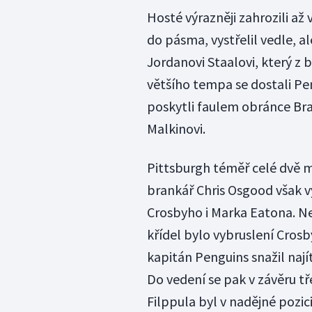
Hosté výrazněji zahrozili až 
do pásma, vystřelil vedle, a
Jordanovi Staalovi, který z 
většího tempa se dostali Pen
poskytli faulem obránce Brad
Malkinovi.
Pittsburgh téměř celé dvě 
brankář Chris Osgood však vy
Crosbyho i Marka Eatona. N
křídel bylo vybruslení Cros
kapitán Penguins snažil nají
Do vedení se pak v závěru t
Filppula byl v nadějné pozic