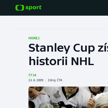
POPULÁRNÍ
DALŠÍ SPORTY
Fotbal
Americký fotbal
HOKEJ
Stanley Cup zí
Hokej
Baseball a softbal
historii NHL
Tenis
Basketbal
Atletika
Biatlon
ČT24
13. 6. 2009
|
Zdroj:
ČTK
Cyklistika
Boby a skeleton
Box