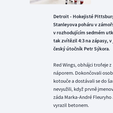
Detroit - Hokejisté Pittsburg
Stanleyova poháru v zámořs
v rozhodujícím sedmém utkán
tak zvítězil 4:3 na zápasy, 
český útočník Petr Sýkora.
Red Wings, obhájci trofeje z 
náporem. Dokončovali osobní
kotouče a dostávali se do ša
nevyužili, když prvně jmeno
záda Marka-André Fleuryho 
vyrazil betonem.