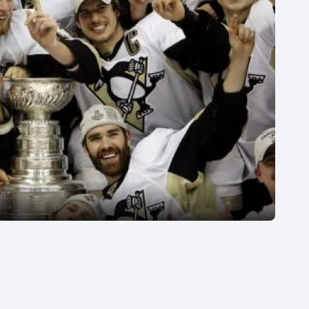
Moderní pětiboj
Triatlon
Motorsport
Veslování
Olympijské hry
Vodní slalom
Parasport
Volejbal
Plavání
Ostatní
Plážový volejbal