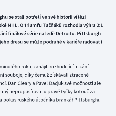
hu se stali potřetí ve své historii vítězi
ké NHL. O triumfu Tučňáků rozhodla výhra 2:1
í finálové série na ledě Detroitu. Pittsburgh
v jeho dresu se může podruhé v kariéře radovat i
minulého roku, zahájili rozhodující utkání
 souboje, díky čemuž získávali ztracené
ncí. Dan Cleary a Pavel Dacjuk své možnosti ale
vaný nepropasíroval u pravé tyčky kotouč za
a pokus ruského útočníka brankář Pittsburghu