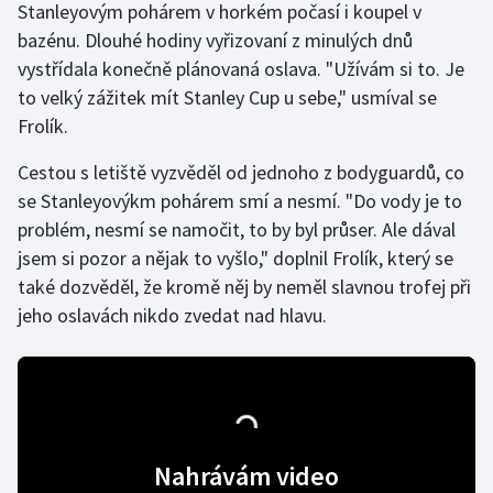
Stanleyovým pohárem v horkém počasí i koupel v
Stolní tenis
bazénu. Dlouhé hodiny vyřizovaní z minulých dnů
vystřídala konečně plánovaná oslava. "Užívám si to. Je
Triatlon
to velký zážitek mít Stanley Cup u sebe," usmíval se
Veslování
Frolík.
Cestou s letiště vyzvěděl od jednoho z bodyguardů, co
Vodní slalom
se Stanleyovýkm pohárem smí a nesmí. "Do vody je to
Volejbal
problém, nesmí se namočit, to by byl průser. Ale dával
jsem si pozor a nějak to vyšlo," doplnil Frolík, který se
Ostatní
také dozvěděl, že kromě něj by neměl slavnou trofej při
jeho oslavách nikdo zvedat nad hlavu.
Nahrávám video