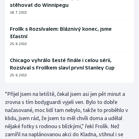
stěhovat do Winnipegu
Olympijské hry
18. 7. 2013
Parasport
Frolík s Rozsívalem: Bláznivý konec, jsme
šťastní
Plavání
25. 6. 2013
Plážový volejbal
Chicago vyhrálo šesté finále i celou sérii,
Rozsíval s Frolíkem slaví první Stanley Cup
Ragby
25. 6. 2013
Rychlobruslení
"Přijel jsem na letiště, čekal jsem asi jen pět minut a
Rychlostní kanoistika
zrovna s tím bodyguardi vyjeli ven. Bylo to dobře
načasované, moc lidí tam nebylo, takže to proběhlo v
Short track
klidu, jsem rád, že jsem to měl chvíli doma a udělal
nějaké fotky s rodinou s blízkými," řekl Frolík. Než
Sportovní střelba
zamířil na naplánovanou akci do Kladna, stihnul i se