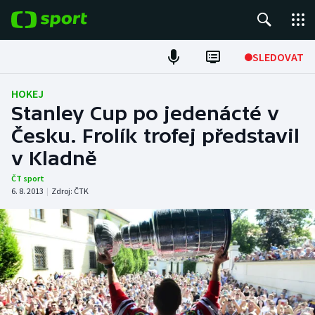
POPULÁRNÍ
SLEDOVAT
Fotbal
HOKEJ
Stanley Cup po jedenácté v
Hokej
Česku. Frolík trofej představil
v Kladně
Tenis
ČT sport
Atletika
6. 8. 2013
|
Zdroj:
ČTK
Cyklistika
DALŠÍ SPORTY
Americký fotbal
NEPŘEHLÉDNĚTE