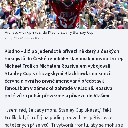
Baseball a softbal
Soutěže
Basketbal
Historické návraty
Biatlon
Aplikace ČT sport
Michael Frolík přivezl do Kladna slavný Stanley Cup
Zdroj:
ČTK/Vondrouš Roman
Boby a skeleton
AZ kvíz
Kladno - Již po jedenácté přivezl některý z českých
hokejistů do České republiky slavnou klubovou trofej.
Box
Michael Frolík s Michalem Rozsívalem vybojovali
Curling
Stanley Cup s chicagskými Blackhawks na konci
června a nyní ho prvně jmenovaný představil
Dostihy
fanouškům v zámecké zahradě v Kladně. Rozsíval
poté zítra pohár převezme a přiveze do Vlašimi.
Florbal
"Jsem rád, že tady mohu Stanley Cup ukázat," řekl
Futsal
Frolík, když trofej na pódiu předvedl asi pětistovce
natěšených příznivců. Ti vytvořili frontu, aby se mohli se
Golf