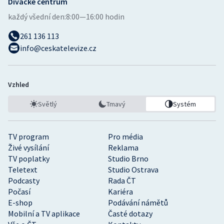
Divácké centrum
každý všední den:
8:00—16:00 hodin
261 136 113
info@ceskatelevize.cz
Vzhled
Světlý
Tmavý
Systém
TV program
Pro média
Živé vysílání
Reklama
TV poplatky
Studio Brno
Teletext
Studio Ostrava
Podcasty
Rada ČT
Počasí
Kariéra
E-shop
Podávání námětů
Mobilní a TV aplikace
Časté dotazy