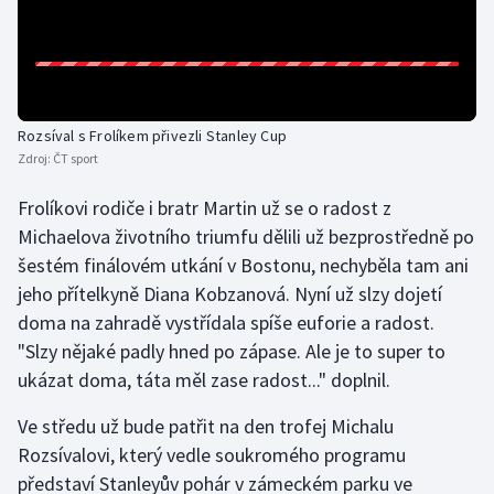
Rozsíval s Frolíkem přivezli Stanley Cup
Zdroj:
ČT sport
Frolíkovi rodiče i bratr Martin už se o radost z
Michaelova životního triumfu dělili už bezprostředně po
šestém finálovém utkání v Bostonu, nechyběla tam ani
jeho přítelkyně Diana Kobzanová. Nyní už slzy dojetí
doma na zahradě vystřídala spíše euforie a radost.
"Slzy nějaké padly hned po zápase. Ale je to super to
ukázat doma, táta měl zase radost..." doplnil.
Ve středu už bude patřit na den trofej Michalu
Rozsívalovi, který vedle soukromého programu
představí Stanleyův pohár v zámeckém parku ve