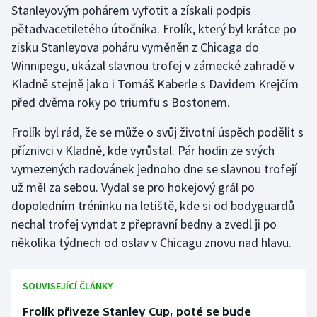
Stanleyovým pohárem vyfotit a získali podpis
pětadvacetiletého útočníka. Frolík, který byl krátce po
Gymnastika
zisku Stanleyova poháru vyměněn z Chicaga do
Winnipegu, ukázal slavnou trofej v zámecké zahradě v
Házená
Kladně stejně jako i Tomáš Kaberle s Davidem Krejčím
Jezdectví
před dvěma roky po triumfu s Bostonem.
Frolík byl rád, že se může o svůj životní úspěch podělit s
Judo
příznivci v Kladně, kde vyrůstal. Pár hodin ze svých
vymezených radovánek jednoho dne se slavnou trofejí
Krasobruslení
už měl za sebou. Vydal se pro hokejový grál po
Lezení
dopoledním tréninku na letiště, kde si od bodyguardů
nechal trofej vyndat z přepravní bedny a zvedl ji po
Lyže a snowboard
několika týdnech od oslav v Chicagu znovu nad hlavu.
Moderní pětiboj
SOUVISEJÍCÍ ČLÁNKY
Motorsport
Frolík přiveze Stanley Cup, poté se bude