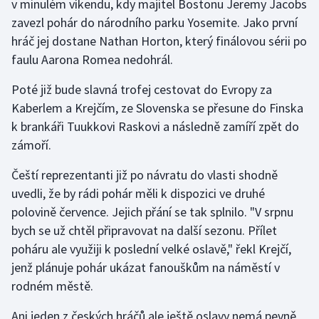
v minulém víkendu, kdy majitel Bostonu Jeremy Jacobs
zavezl pohár do národního parku Yosemite. Jako první
Gymnastika
hráč jej dostane Nathan Horton, který finálovou sérii po
faulu Aarona Romea nedohrál.
Házená
Poté již bude slavná trofej cestovat do Evropy za
Jezdectví
Kaberlem a Krejčím, ze Slovenska se přesune do Finska
k brankáři Tuukkovi Raskovi a následně zamíří zpět do
Judo
zámoří.
Krasobruslení
Čeští reprezentanti již po návratu do vlasti shodně
uvedli, že by rádi pohár měli k dispozici ve druhé
Lezení
polovině července. Jejich přání se tak splnilo. "V srpnu
bych se už chtěl připravovat na další sezonu. Přílet
Lyže a snowboard
poháru ale využiji k poslední velké oslavě," řekl Krejčí,
jenž plánuje pohár ukázat fanouškům na náměstí v
Moderní pětiboj
rodném městě.
Motorsport
Ani jeden z českých hráčů ale ještě oslavy nemá pevně