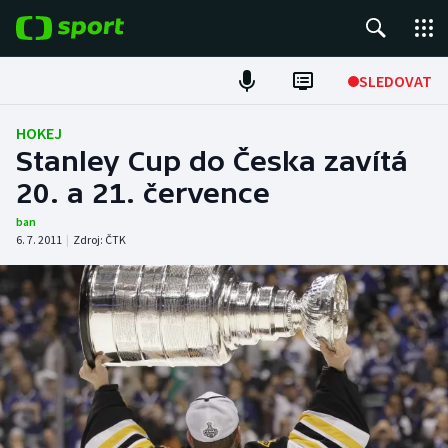
POPULÁRNÍ
SLEDOVAT
Fotbal
HOKEJ
Stanley Cup do Česka zavítá
Hokej
20. a 21. července
Tenis
ban
6. 7. 2011
|
Zdroj:
ČTK
Atletika
Cyklistika
DALŠÍ SPORTY
Americký fotbal
NEPŘEHLÉDNĚTE