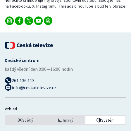
Nenechte si nikde ujít nejnovější sportovní události. Sledujte nás i
na Facebooku, X, Instagramu, Threads či YouTube a buďte v obraze.
Divácké centrum
každý všední den:
8:00—16:00 hodin
261 136 113
info@ceskatelevize.cz
Vzhled
Světlý
Tmavý
Systém