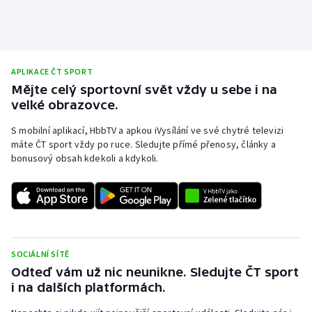
Stolní tenis
Triatlon
APLIKACE ČT SPORT
Veslování
Mějte celý sportovní svět vždy u sebe i na
velké obrazovce.
Vodní slalom
S mobilní aplikací, HbbTV a apkou iVysílání ve své chytré televizi
Volejbal
máte ČT sport vždy po ruce. Sledujte přímé přenosy, články a
bonusový obsah kdekoli a kdykoli.
Ostatní
SOCIÁLNÍ SÍTĚ
Odteď vám už nic neunikne. Sledujte ČT sport
i na dalších platformách.