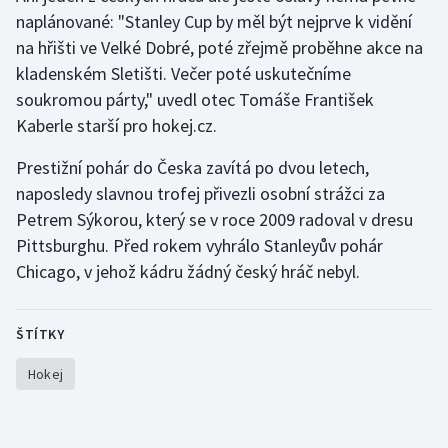
naplánované: "Stanley Cup by měl být nejprve k vidění
Olympijské hry
na hřišti ve Velké Dobré, poté zřejmě proběhne akce na
kladenském Sletišti. Večer poté uskutečníme
Parasport
soukromou párty," uvedl otec Tomáše František
Kaberle starší pro hokej.cz.
Plavání
Prestižní pohár do Česka zavítá po dvou letech,
Plážový volejbal
naposledy slavnou trofej přivezli osobní strážci za
Petrem Sýkorou, který se v roce 2009 radoval v dresu
Ragby
Pittsburghu. Před rokem vyhrálo Stanleyův pohár
Rychlobruslení
Chicago, v jehož kádru žádný český hráč nebyl.
Rychlostní kanoistika
ŠTÍTKY
Short track
Hokej
Sportovní střelba