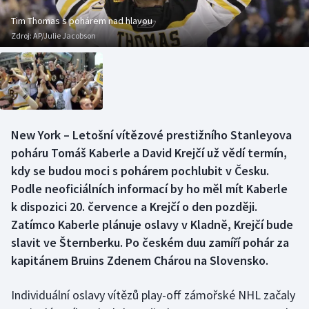
Baseball a softbal
Soutěže
Tim Thomas s pohárem nad hlavou
Zdroj:
AP/Julie Jacobson
Basketbal
Historické návraty
Biatlon
Aplikace ČT sport
Boby a skeleton
AZ kvíz
New York – Letošní vítězové prestižního Stanleyova
Box
poháru Tomáš Kaberle a David Krejčí už vědí termín,
kdy se budou moci s pohárem pochlubit v Česku.
Curling
Podle neoficiálních informací by ho měl mít Kaberle
k dispozici 20. července a Krejčí o den později.
Dostihy
Zatímco Kaberle plánuje oslavy v Kladně, Krejčí bude
Florbal
slavit ve Šternberku. Po českém duu zamíří pohár za
kapitánem Bruins Zdenem Chárou na Slovensko.
Futsal
Individuální oslavy vítězů play-off zámořské NHL začaly
Golf