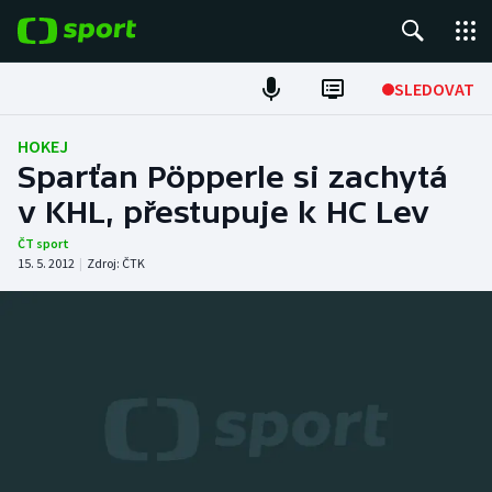
POPULÁRNÍ
SLEDOVAT
Fotbal
HOKEJ
Sparťan Pöpperle si zachytá
Hokej
v KHL, přestupuje k HC Lev
Tenis
ČT sport
15. 5. 2012
|
Zdroj:
ČTK
Atletika
Cyklistika
DALŠÍ SPORTY
Americký fotbal
NEPŘEHLÉDNĚTE