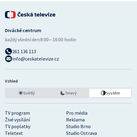
Divácké centrum
každý všední den:
8:00—16:00 hodin
261 136 113
info@ceskatelevize.cz
Vzhled
Světlý
Tmavý
Systém
TV program
Pro média
Živé vysílání
Reklama
TV poplatky
Studio Brno
Teletext
Studio Ostrava