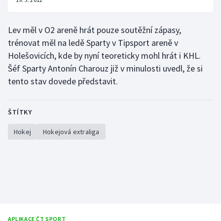
Lev měl v O2 areně hrát pouze soutěžní zápasy,
trénovat měl na ledě Sparty v Tipsport areně v
Holešovicích, kde by nyní teoreticky mohl hrát i KHL.
Šéf Sparty Antonín Charouz již v minulosti uvedl, že si
tento stav dovede představit.
ŠTÍTKY
Hokej
Hokejová extraliga
APLIKACE ČT SPORT