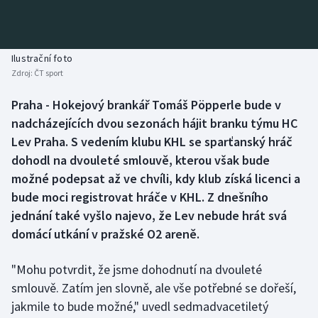
Baseball a softbal
Soutěže
Basketbal
Historické návraty
Ilustrační foto
Zdroj:
ČT sport
Biatlon
Aplikace ČT sport
Praha - Hokejový brankář Tomáš Pöpperle bude v
Boby a skeleton
AZ kvíz
nadcházejících dvou sezonách hájit branku týmu HC
Lev Praha. S vedením klubu KHL se sparťanský hráč
Box
dohodl na dvouleté smlouvě, kterou však bude
možné podepsat až ve chvíli, kdy klub získá licenci a
Curling
bude moci registrovat hráče v KHL. Z dnešního
jednání také vyšlo najevo, že Lev nebude hrát svá
Dostihy
domácí utkání v pražské O2 areně.
Florbal
"Mohu potvrdit, že jsme dohodnutí na dvouleté
Futsal
smlouvě. Zatím jen slovně, ale vše potřebné se dořeší,
jakmile to bude možné," uvedl sedmadvacetiletý
Golf