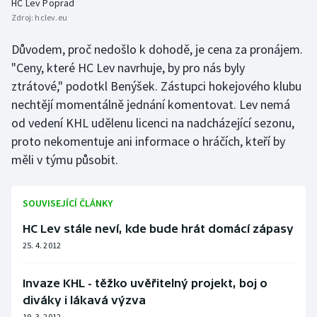
HC Lev Poprad
Zdroj:
hclev.eu
Důvodem, proč nedošlo k dohodě, je cena za pronájem.
"Ceny, které HC Lev navrhuje, by pro nás byly
ztrátové," podotkl Benýšek. Zástupci hokejového klubu
nechtějí momentálně jednání komentovat. Lev nemá
od vedení KHL udělenu licenci na nadcházející sezonu,
proto nekomentuje ani informace o hráčích, kteří by
měli v týmu působit.
SOUVISEJÍCÍ ČLÁNKY
HC Lev stále neví, kde bude hrát domácí zápasy
25. 4. 2012
Invaze KHL - těžko uvěřitelný projekt, boj o
diváky i lákavá výzva
19. 3. 2012