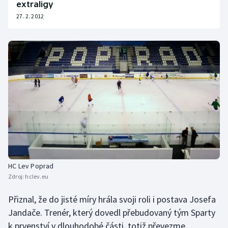
extraligy
Olympijské hry
27. 2. 2012
Parasport
Plavání
Plážový volejbal
Ragby
Rychlobruslení
Rychlostní kanoistika
HC Lev Poprad
Zdroj:
hclev.eu
Short track
Přiznal, že do jisté míry hrála svoji roli i postava Josefa
Sportovní střelba
Jandače. Trenér, který dovedl přebudovaný tým Sparty
k prvenství v dlouhodobé části, totiž převezme