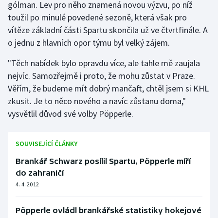
gólman. Lev pro něho znamená novou výzvu, po níž
toužil po minulé povedené sezoně, která však pro
Gymnastika
vítěze základní části Spartu skončila už ve čtvrtfinále. A
o jednu z hlavních opor týmu byl velký zájem.
Házená
"Těch nabídek bylo opravdu více, ale tahle mě zaujala
Jezdectví
nejvíc. Samozřejmě i proto, že mohu zůstat v Praze.
Věřím, že budeme mít dobrý mančaft, chtěl jsem si KHL
Judo
zkusit. Je to něco nového a navíc zůstanu doma,"
vysvětlil důvod své volby Pöpperle.
Krasobruslení
Lezení
SOUVISEJÍCÍ ČLÁNKY
Brankář Schwarz posílil Spartu, Pöpperle míří
Lyže a snowboard
do zahraničí
4. 4. 2012
Moderní pětiboj
Motorsport
Pöpperle ovládl brankářské statistiky hokejové