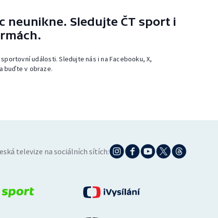
 neunikne. Sledujte ČT sport i
ormách.
 sportovní události. Sledujte nás i na Facebooku, X,
a buďte v obraze.
eská televize na sociálních sítích: