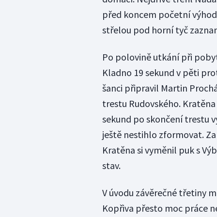
před koncem početní výhody 
střelou pod horní tyč zaznam
Po polovině utkání při pobyt
Kladno 19 sekund v pěti prot
šanci připravil Martin Proch
trestu Rudovského. Kratěna a
sekund po skončení trestu v
ještě nestihlo zformovat. Za
Kratěna si vyměnil puk s Vý
stav.
V úvodu závěrečné třetiny mě
Kopřiva přesto moc práce n