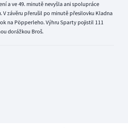
í a ve 49. minutě nevyšla ani spolupráce
. V závěru přerušil po minutě přesilovku Kladna
k na Pöpperleho. Výhru Sparty pojistil 111
ou dorážkou Broš.