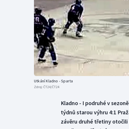
Curling
Dostihy
Florbal
Futsal
Golf
Gymnastika
Utkání Kladno - Sparta
Zdroj:
ČT24/ČT24
Kladno - I podruhé v sezoně
týdnů starou výhru 4:1 Praž
závěru druhé třetiny otočil