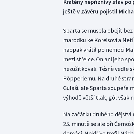
Kratěny nepříznivý stav po 
ještě v závěru pojistil Micha
Sparta se musela obejít bez
marodku ke Koreisovi a Netík
naopak vrátil po nemoci Ma
mezi střelce. On ani jeho spo
nezužitkovali. Těsně vedle s
Pöpperlemu. Na druhé stran
Gulaši, ale Sparta soupeře m
výhodě větší tlak, gól však 
Na začátku druhého dějství 
25. minutě se ale při Černoš
domácí. Nejdříve trefil Náda