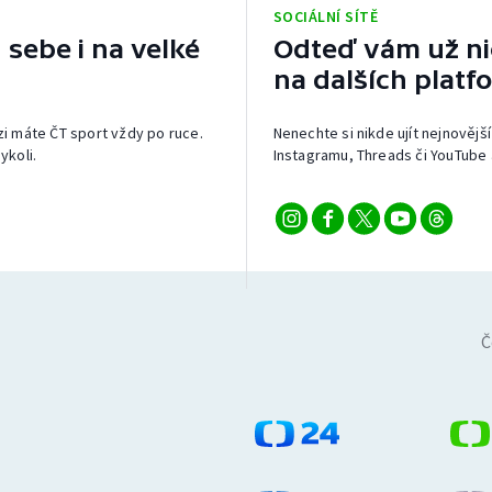
SOCIÁLNÍ SÍTĚ
 sebe i na velké
Odteď vám už nic
na dalších platf
izi máte ČT sport vždy po ruce.
Nenechte si nikde ujít nejnovější
ykoli.
Instagramu, Threads či YouTube 
Č