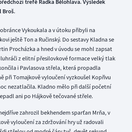
předchozí trefě Radka Bělohlava. Výsledek
l Broš.
 obránce Vykoukala a v útoku přibyli na
ovi ještě Ton a Ručinský. Do sestavy Kladna se
rtin Procházka a hned v úvodu se mohl zapsat
luhráči z elitní přesilovkové formace velký tlak
končila i Pavlasova střela, která propadla
ě při Tomajkově vyloučení vyzkoušel Kopřivu
oc nezatlačila. Kladno mělo při další početní
nepadl ani po Hájkově tečované střele.
nejdříve zahrozil bekhendem sparťan Mrňa, v
kově vyloučení za zdržování hry už radovali
šdi střelou od modré čáry tyč, devět sekund