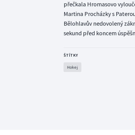
přečkala Hromasovo vyloučen
Martina Procházky s Paterou
Bělohlavův nedovolený zákro
sekund před koncem úspěšn
ŠTÍTKY
Hokej