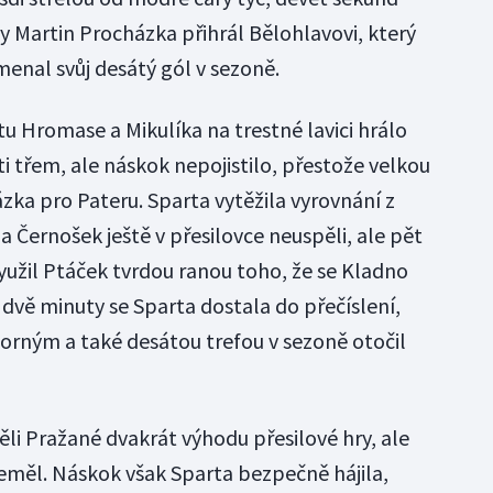
Martin Procházka přihrál Bělohlavovi, který
enal svůj desátý gól v sezoně.
u Hromase a Mikulíka na trestné lavici hrálo
i třem, ale náskok nepojistilo, přestože velkou
ázka pro Pateru. Sparta vytěžila vyrovnání z
 Černošek ještě v přesilovce neuspěli, ale pět
yužil Ptáček tvrdou ranou toho, že se Kladno
 dvě minuty se Sparta dostala do přečíslení,
borným a také desátou trefou v sezoně otočil
li Pražané dvakrát výhodu přesilové hry, ale
eměl. Náskok však Sparta bezpečně hájila,