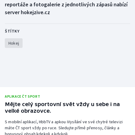
reportáže a fotogalerie z jednotlivých zápasů nabízí
server hokejzive.cz
Gymnastika
Házená
ŠTÍTKY
Jezdectví
Hokej
Judo
Krasobruslení
Lezení
APLIKACE ČT SPORT
Lyže a snowboard
Mějte celý sportovní svět vždy u sebe i na
velké obrazovce.
Moderní pětiboj
S mobilní aplikací, HbbTV a apkou iVysílání ve své chytré televizi
máte ČT sport vždy po ruce. Sledujte přímé přenosy, články a
Motorsport
bonusový obsah kdekoli a kdykoli.