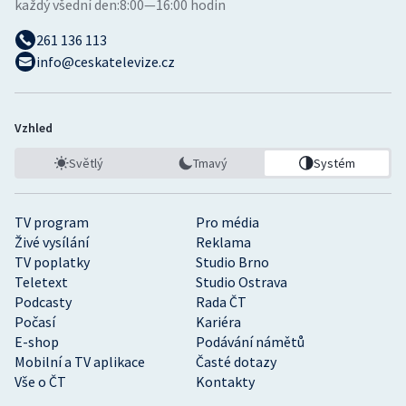
každý všední den:
8:00—16:00 hodin
Stolní tenis
261 136 113
Triatlon
info@ceskatelevize.cz
Veslování
Vzhled
Vodní slalom
Světlý
Tmavý
Systém
Volejbal
TV program
Pro média
Ostatní
Živé vysílání
Reklama
TV poplatky
Studio Brno
Teletext
Studio Ostrava
Podcasty
Rada ČT
Počasí
Kariéra
E-shop
Podávání námětů
Mobilní a TV aplikace
Časté dotazy
Vše o ČT
Kontakty