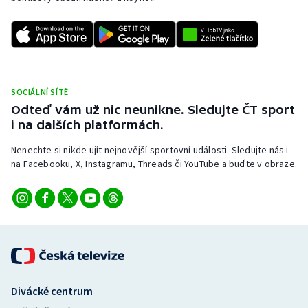
Olympijské hry
Parasport
Plavání
SOCIÁLNÍ SÍTĚ
Odteď vám už nic neunikne. Sledujte ČT sport
Plážový volejbal
i na dalších platformách.
Nenechte si nikde ujít nejnovější sportovní události. Sledujte nás i
Ragby
na Facebooku, X, Instagramu, Threads či YouTube a buďte v obraze.
Rychlobruslení
Rychlostní kanoistika
Short track
Sportovní střelba
Divácké centrum