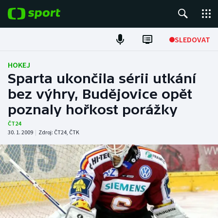
POPULÁRNÍ
SLEDOVAT
Fotbal
HOKEJ
Sparta ukončila sérii utkání
Hokej
bez výhry, Budějovice opět
poznaly hořkost porážky
Tenis
ČT24
Atletika
30. 1. 2009
|
Zdroj:
ČT24
,
ČTK
Cyklistika
DALŠÍ SPORTY
Americký fotbal
NEPŘEHLÉDNĚTE