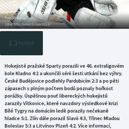
Baseball a softbal
Soutěže
Basketbal
Historické návraty
Tomáš Duba
Zdroj:
http://www.hcsparta.cz/
Biatlon
Aplikace ČT sport
Boby a skeleton
AZ kvíz
Box
Hokejisté pražské Sparty porazili ve 46. extraligovém
kole Kladno 4:2 a ukončili sérii šesti utkání bez výhry.
Curling
České Budějovice podlehly Pardubicím 2:3 a po pěti
Dostihy
zápasech s plným počtem bodů poznaly hořkost
porážky. Úspěšnou pouť libereckých hokejistů
Florbal
zarazily Vítkovice, které navzdory výsledkové krizi
Bílé Tygry na domácím ledě porazily nečekaně
Futsal
hladce 5:1. Zlín dále porazil Slavii 4:3, Třinec Mladou
Boleslav 5:3 a Litvínov Plzeň 4:2. Více informací,
Golf