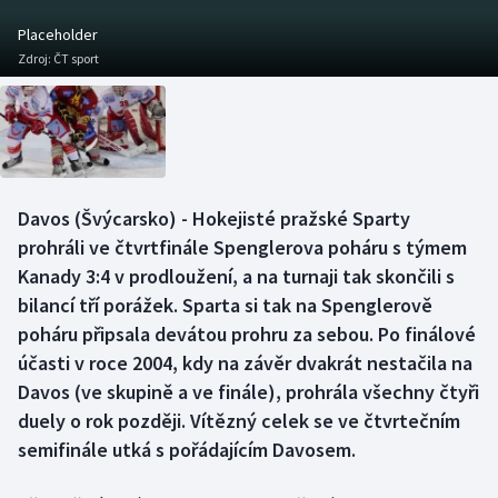
Baseball a softbal
Soutěže
Placeholder
Zdroj:
ČT sport
Basketbal
Historické návraty
Biatlon
Aplikace ČT sport
Boby a skeleton
AZ kvíz
Davos (Švýcarsko) - Hokejisté pražské Sparty
Box
prohráli ve čtvrtfinále Spenglerova poháru s týmem
Kanady 3:4 v prodloužení, a na turnaji tak skončili s
Curling
bilancí tří porážek. Sparta si tak na Spenglerově
poháru připsala devátou prohru za sebou. Po finálové
Dostihy
účasti v roce 2004, kdy na závěr dvakrát nestačila na
Florbal
Davos (ve skupině a ve finále), prohrála všechny čtyři
duely o rok později. Vítězný celek se ve čtvrtečním
Futsal
semifinále utká s pořádajícím Davosem.
Golf