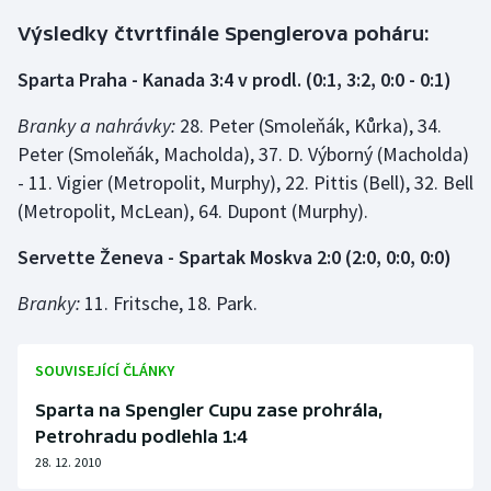
Stolní tenis
Výsledky čtvrtfinále Spenglerova poháru:
Triatlon
Sparta Praha - Kanada 3:4 v prodl. (0:1, 3:2, 0:0 - 0:1)
Veslování
Branky a nahrávky:
28. Peter (Smoleňák, Kůrka), 34.
Peter (Smoleňák, Macholda), 37. D. Výborný (Macholda)
Vodní slalom
- 11. Vigier (Metropolit, Murphy), 22. Pittis (Bell), 32. Bell
(Metropolit, McLean), 64. Dupont (Murphy).
Volejbal
Servette Ženeva - Spartak Moskva 2:0 (2:0, 0:0, 0:0)
Ostatní
Branky:
11. Fritsche, 18. Park.
SOUVISEJÍCÍ ČLÁNKY
Sparta na Spengler Cupu zase prohrála,
Petrohradu podlehla 1:4
28. 12. 2010