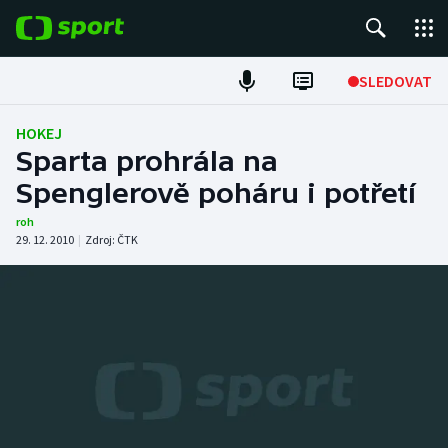
POPULÁRNÍ
SLEDOVAT
Fotbal
HOKEJ
Sparta prohrála na
Hokej
Spenglerově poháru i potřetí
Tenis
roh
29. 12. 2010
|
Zdroj:
ČTK
Atletika
Cyklistika
DALŠÍ SPORTY
Americký fotbal
NEPŘEHLÉDNĚTE