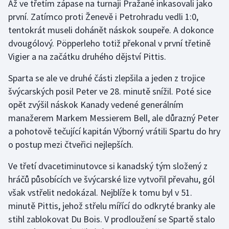
Až ve třetím zápase na turnaji Pražané inkasovali jako
první. Zatímco proti Ženevě i Petrohradu vedli 1:0,
Gymnastika
tentokrát museli dohánět náskok soupeře. A dokonce
dvougólový. Pöpperleho totiž překonal v první třetině
Házená
Vigier a na začátku druhého dějství Pittis.
Jezdectví
Sparta se ale ve druhé části zlepšila a jeden z trojice
švýcarských posil Peter ve 28. minutě snížil. Poté sice
Judo
opět zvýšil náskok Kanady vedené generálním
manažerem Markem Messierem Bell, ale důrazný Peter
Krasobruslení
a pohotově tečující kapitán Výborný vrátili Spartu do hry
o postup mezi čtveřici nejlepších.
Lezení
Ve třetí dvacetiminutovce si kanadský tým složený z
Lyže a snowboard
hráčů působících ve švýcarské lize vytvořil převahu, gól
však vstřelit nedokázal. Nejblíže k tomu byl v 51.
Moderní pětiboj
minutě Pittis, jehož střelu mířící do odkryté branky ale
stihl zablokovat Du Bois. V prodloužení se Spartě stalo
Motorsport