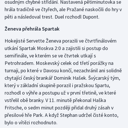
osudným chybné střídání. Nastavená pětiminutovka se
Olympijské hry
hrála tradičně ve čtyřech, ale Pražané naskočili do hry v
pěti a následoval trest. Duel rozhodl Dupont.
Parasport
Ženeva přehrála Spartak
Plavání
Hokejisté Servette Ženeva porazili ve čtvrtfinálovém
utkání Spartak Moskva 2:0 a zajistili si postup do
Plážový volejbal
semifinále, ve kterém se ve čtvrtek utkají s
Petrohradem. Moskevský celek od třetí porážky na
Ragby
turnaji, po které v Davosu končí, nezachránil ani solidně
Rychlobruslení
chytající český brankář Dominik Hašek. Švýcarský tým,
který v základní skupině porazil i pražskou Spartu,
Rychlostní kanoistika
rozhodl o výhře a postupu už v první třetině, ve které
vstřelil obě branky. V 11. minutě překonal Haška
Short track
Fritsche, o sedm minut později přidal druhý zásah v
přesilové hře Park. A když Stephan udržel čisté konto,
Sportovní střelba
bylo o vítězi rozhodnuto.