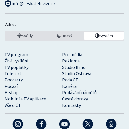
info@ceskatelevize.cz
Vzhled
Světlý
Tmavý
Systém
TV program
Pro média
Živé vysílání
Reklama
TV poplatky
Studio Brno
Teletext
Studio Ostrava
Podcasty
Rada ČT
Počasí
Kariéra
E-shop
Podávání námětů
Mobilní a TV aplikace
Časté dotazy
Vše o ČT
Kontakty