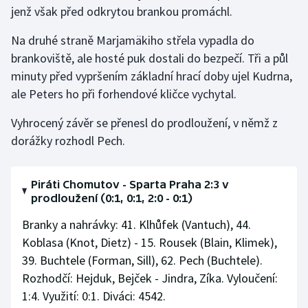
Stolní tenis
jenž však před odkrytou brankou promáchl.
Na druhé straně Marjamäkiho střela vypadla do
Triatlon
brankoviště, ale hosté puk dostali do bezpečí. Tři a půl
minuty před vypršením základní hrací doby ujel Kudrna,
Veslování
ale Peters ho při forhendové kličce vychytal.
Vodní slalom
Vyhrocený závěr se přenesl do prodloužení, v němž z
dorážky rozhodl Pech.
Volejbal
Ostatní
Piráti Chomutov - Sparta Praha 2:3 v
prodloužení (0:1, 0:1, 2:0 - 0:1)
Branky a nahrávky: 41. Klhůfek (Vantuch), 44.
Koblasa (Knot, Dietz) - 15. Rousek (Blain, Klimek),
39. Buchtele (Forman, Sill), 62. Pech (Buchtele).
Rozhodčí: Hejduk, Bejček - Jindra, Zíka. Vyloučení:
1:4. Využití: 0:1. Diváci: 4542.