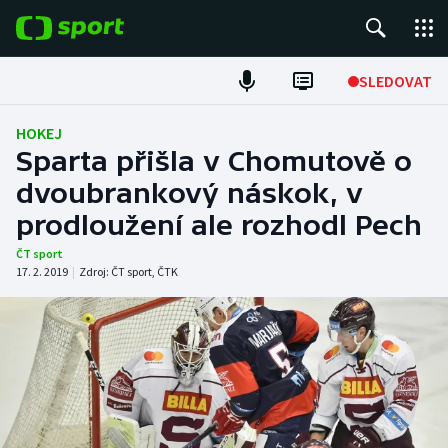
POPULÁRNÍ
SLEDOVAT
Fotbal
HOKEJ
Sparta přišla v Chomutově o
Hokej
dvoubrankový náskok, v
prodloužení ale rozhodl Pech
Tenis
ČT sport
Atletika
17. 2. 2019
|
Zdroj:
ČT sport
,
ČTK
Cyklistika
DALŠÍ SPORTY
Americký fotbal
NEPŘEHLÉDNĚTE