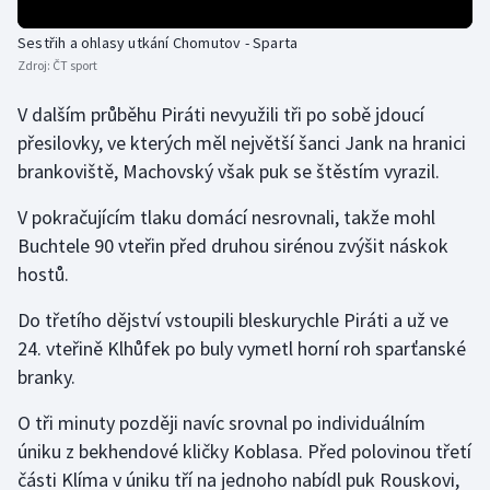
Olympijské hry
Sestřih a ohlasy utkání Chomutov - Sparta
Zdroj:
ČT sport
Parasport
V dalším průběhu Piráti nevyužili tři po sobě jdoucí
Plavání
přesilovky, ve kterých měl největší šanci Jank na hranici
brankoviště, Machovský však puk se štěstím vyrazil.
Plážový volejbal
V pokračujícím tlaku domácí nesrovnali, takže mohl
Ragby
Buchtele 90 vteřin před druhou sirénou zvýšit náskok
hostů.
Rychlobruslení
Do třetího dějství vstoupili bleskurychle Piráti a už ve
24. vteřině Klhůfek po buly vymetl horní roh sparťanské
Rychlostní kanoistika
branky.
Short track
O tři minuty později navíc srovnal po individuálním
úniku z bekhendové kličky Koblasa. Před polovinou třetí
Sportovní střelba
části Klíma v úniku tří na jednoho nabídl puk Rouskovi,