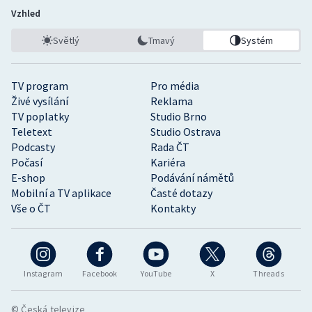
Vzhled
Světlý
Tmavý
Systém
TV program
Pro média
Živé vysílání
Reklama
TV poplatky
Studio Brno
Teletext
Studio Ostrava
Podcasty
Rada ČT
Počasí
Kariéra
E-shop
Podávání námětů
Mobilní a TV aplikace
Časté dotazy
Vše o ČT
Kontakty
Instagram
Facebook
YouTube
X
Threads
© Česká televize