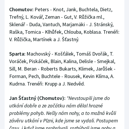
Chomutov:
Peters - Knot, Jank, Buchtela, Dietz,
Trefný, L. Kovář, Zeman - Gut, V. Růžička ml.,
Sklenář - Duda, Vantuch, Marjamäki - J. Stránský,
Raška, Tomica - Klhůfek, Chlouba, Koblasa. Trenéři:
V. Růžička, Martínek a J. Šťastný.
Sparta:
Machovský - Košťálek, Tomáš Dvořák, T.
Voráček, Piskáček, Blain, Kalina, Delisle - Smejkal,
Sill, M. Beran - Roberts Bukarts, Klimek, Jarůšek -
Forman, Pech, Buchtele - Rousek, Kevin Klíma, A.
Kudrna. Trenéři: Krupp a J. Nedvěd.
Jan Šťastný (Chomutov):
"Nevstoupili jsme do
utkání dobře a ze začátku nám dělal hrozné
problémy pohyb. Nešly nám nohy, a to možná kvůli
závěru utkání v Plzni, kde jsme se vydali. Postupem
času, i když jsme prohrávali, rozhýbali jsme nohy a