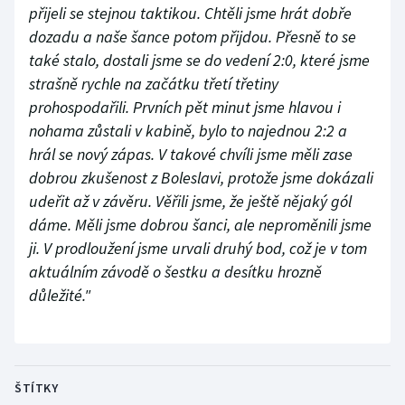
přijeli se stejnou taktikou. Chtěli jsme hrát dobře
dozadu a naše šance potom přijdou. Přesně to se
také stalo, dostali jsme se do vedení 2:0, které jsme
strašně rychle na začátku třetí třetiny
prohospodařili. Prvních pět minut jsme hlavou i
nohama zůstali v kabině, bylo to najednou 2:2 a
hrál se nový zápas. V takové chvíli jsme měli zase
dobrou zkušenost z Boleslavi, protože jsme dokázali
udeřit až v závěru. Věřili jsme, že ještě nějaký gól
dáme. Měli jsme dobrou šanci, ale neproměnili jsme
ji. V prodloužení jsme urvali druhý bod, což je v tom
aktuálním závodě o šestku a desítku hrozně
důležité."
ŠTÍTKY