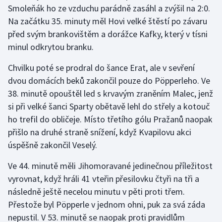
Smoleňák ho ze vzduchu parádně zasáhl a zvýšil na 2:0.
Olympijské hry
Na začátku 35. minuty měl Hovi velké štěstí po závaru
před svým brankovištěm a dorážce Kafky, který v tísni
Parasport
minul odkrytou branku.
Plavání
Chvilku poté se prodral do šance Erat, ale v sevření
dvou domácích beků zakončil pouze do Pöpperleho. Ve
Plážový volejbal
38. minutě opouštěl led s krvavým zraněním Malec, jenž
si při velké šanci Sparty obětavě lehl do střely a kotouč
Ragby
ho trefil do obličeje. Místo třetího gólu Pražanů naopak
přišlo na druhé straně snížení, když Kvapilovu akci
Rychlobruslení
úspěšně zakončil Veselý.
Rychlostní kanoistika
Ve 44. minutě měli Jihomoravané jedinečnou příležitost
vyrovnat, když hráli 41 vteřin přesilovku čtyři na tři a
Short track
následně ještě necelou minutu v pěti proti třem.
Přestože byl Pöpperle v jednom ohni, puk za svá záda
Sportovní střelba
nepustil. V 53. minutě se naopak proti pravidlům