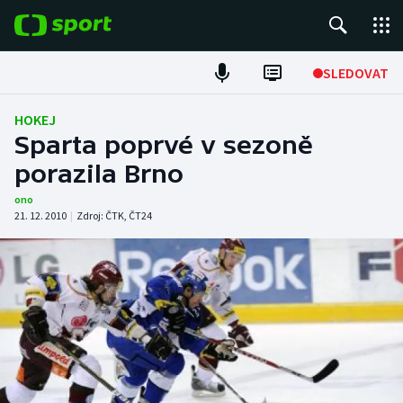
POPULÁRNÍ
SLEDOVAT
Fotbal
HOKEJ
Sparta poprvé v sezoně
Hokej
porazila Brno
Tenis
ono
21. 12. 2010
|
Zdroj:
ČTK
,
ČT24
Atletika
Cyklistika
DALŠÍ SPORTY
Americký fotbal
NEPŘEHLÉDNĚTE