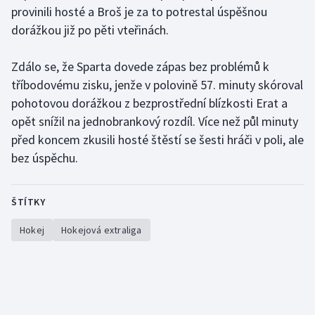
Stolní tenis
provinili hosté a Broš je za to potrestal úspěšnou
dorážkou již po pěti vteřinách.
Triatlon
Zdálo se, že Sparta dovede zápas bez problémů k
Veslování
tříbodovému zisku, jenže v polovině 57. minuty skóroval
pohotovou dorážkou z bezprostřední blízkosti Erat a
Vodní slalom
opět snížil na jednobrankový rozdíl. Více než půl minuty
před koncem zkusili hosté štěstí se šesti hráči v poli, ale
Volejbal
bez úspěchu.
Ostatní
ŠTÍTKY
Hokej
Hokejová extraliga