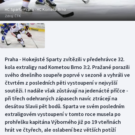
Baseball a softbal
Soutěže
HC Sparta Praha - HC Kometa Brno
Zdroj:
ČTK
Basketbal
Historické návraty
Biatlon
Aplikace ČT sport
Boby a skeleton
AZ kvíz
Praha - Hokejisté Sparty zvítězili v předehrávce 32.
Box
kola extraligy nad Kometou Brno 3:2. Pražané porazili
svého dnešního soupeře poprvé v sezoně a vyhráli ve
Curling
čtvrtém z posledních pěti vystoupení v nejvyšší
soutěži. I nadále však zůstávají na jedenácté příčce -
Dostihy
při třech odehraných zápasech navíc ztrácejí na
Florbal
desátou Slavii pět bodů. Sparta ve svém posledním
extraligovém vystoupení v tomto roce musela po
Futsal
prohřešku kapitána Výborného již po 19 vteřinách
hrát ve čtyřech, ale oslabení bez větších potíží
Golf