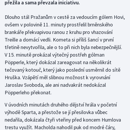
přežila a sama převzala iniciativu.
Gymnastika
Dlouho stál Pražanům v cestě za vedoucím gólem Hovi,
ovšem v polovině 11. minuty prostřelil brněnského
Házená
brankáře překvapivou ranou z kruhu pro vhazování
Treille a domácí vedli. Kometa si příliš šancí v první
Jezdectví
třetině nevytvořila, ale o to při nich byla nebezpečnější.
V 15. minutě prokázal výtečný postřeh gólman
Judo
Pöpperle, který dokázal zareagovat na několikrát
Krasobruslení
tečovaný kotouč, který jako poslední usměrnil do sítě
Hruška. Vzápětí měl slibnou možnost k vyrovnání
Lezení
Jaroslav Svoboda, ale ani nadvakrát nedokázal
Pöpperleho překonat.
Lyže a snowboard
V úvodních minutách druhého dějství hrála v početní
Moderní pětiboj
výhodě Sparta, a přestože se jí přesilovka vůbec
nedařila, dokázala čtyři vteřiny před koncem Humlova
Motorsport
trestu využít. Macholda nahodil puk od modré čáry,