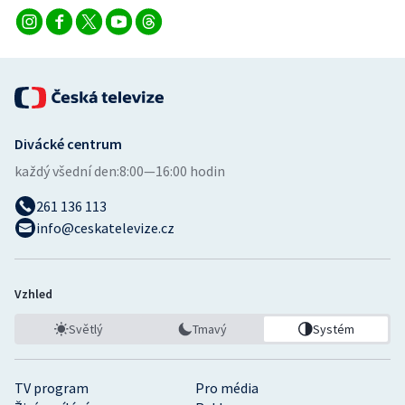
Divácké centrum
každý všední den:
8:00—16:00 hodin
261 136 113
info@ceskatelevize.cz
Vzhled
Světlý
Tmavý
Systém
TV program
Pro média