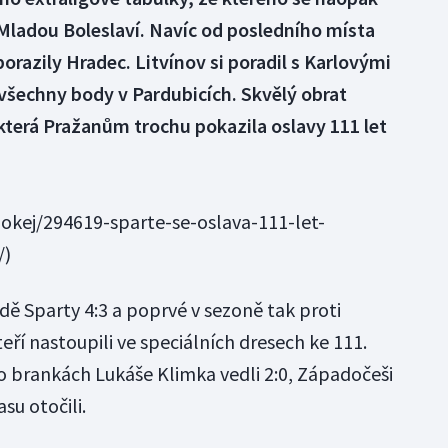
Mladou Boleslaví. Navíc od posledního místa
porazily Hradec. Litvínov si poradil s Karlovými
 všechny body v Pardubicích. Skvělý obrat
která Pražanům trochu pokazila oslavy 111 let
okej/294619-sparte-se-oslava-111-let-
/)
edě Sparty 4:3 a poprvé v sezoně tak proti
ří nastoupili ve speciálních dresech ke 111.
po brankách Lukáše Klimka vedli 2:0, Západočeši
asu otočili.