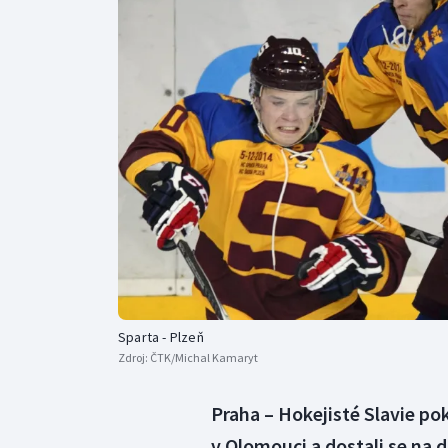
Curling
Dostihy
Florbal
Futsal
Golf
Gymnastika
Sparta - Plzeň
Zdroj:
ČTK/Michal Kamaryt
Praha – Hokejisté Slavie pok
v Olomouci a dostali se na 