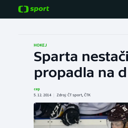
POPULÁRNÍ
DALŠÍ SPORTY
Fotbal
Americký fotbal
HOKEJ
Sparta nestači
Hokej
Baseball a softbal
propadla na 
Tenis
Basketbal
Atletika
Biatlon
cep
5. 12. 2014
|
Zdroj:
ČT sport
,
ČTK
Cyklistika
Boby a skeleton
Box