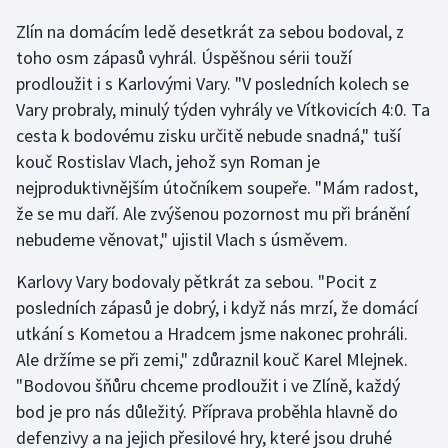
Zlín na domácím ledě desetkrát za sebou bodoval, z
Gymnastika
toho osm zápasů vyhrál. Úspěšnou sérii touží
prodloužit i s Karlovými Vary. "V posledních kolech se
Házená
Vary probraly, minulý týden vyhrály ve Vítkovicích 4:0. Ta
cesta k bodovému zisku určitě nebude snadná," tuší
Jezdectví
kouč Rostislav Vlach, jehož syn Roman je
nejproduktivnějším útočníkem soupeře. "Mám radost,
Judo
že se mu daří. Ale zvýšenou pozornost mu při bránění
nebudeme věnovat," ujistil Vlach s úsměvem.
Krasobruslení
Karlovy Vary bodovaly pětkrát za sebou. "Pocit z
Lezení
posledních zápasů je dobrý, i když nás mrzí, že domácí
utkání s Kometou a Hradcem jsme nakonec prohráli.
Lyže a snowboard
Ale držíme se při zemi," zdůraznil kouč Karel Mlejnek.
Moderní pětiboj
"Bodovou šňůru chceme prodloužit i ve Zlíně, každý
bod je pro nás důležitý. Příprava proběhla hlavně do
Motorsport
defenzivy a na jejich přesilové hry, které jsou druhé