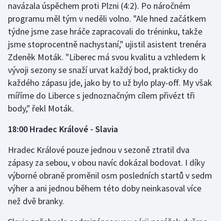
navázala úspěchem proti Plzni (4:2). Po náročném
programu měl tým v neděli volno. "Ale hned začátkem
týdne jsme zase hráče zapracovali do tréninku, takže
jsme stoprocentně nachystaní," ujistil asistent trenéra
Zdeněk Moták. "Liberec má svou kvalitu a vzhledem k
vývoji sezony se snaží urvat každý bod, prakticky do
každého zápasu jde, jako by to už bylo play-off. My však
míříme do Liberce s jednoznačným cílem přivézt tři
body," řekl Moták.
18:00 Hradec Králové - Slavia
Hradec Králové pouze jednou v sezoně ztratil dva
zápasy za sebou, v obou navíc dokázal bodovat. I díky
výborné obraně proměnil osm posledních startů v sedm
výher a ani jednou během této doby neinkasoval více
než dvě branky.