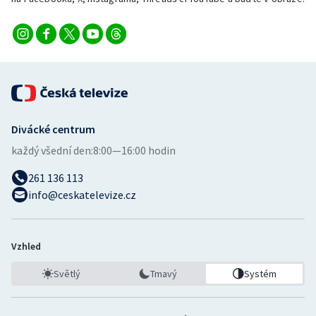
Divácké centrum
každý všední den:
8:00—16:00 hodin
261 136 113
info@ceskatelevize.cz
Vzhled
Světlý
Tmavý
Systém