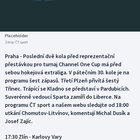
Baseball a softbal
Soutěže
Basketbal
Historické návraty
Biatlon
Aplikace ČT sport
Placeholder
Zdroj:
ČT sport
Boby a skeleton
AZ kvíz
Praha - Poslední dvě kola před reprezentační
přestávkou pro turnaj Channel One Cup má před
Box
sebou hokejová extraliga. V pátečním 30. kole je na
Curling
programu šest zápasů. Třetí Plzeň přivítá šestý
Třinec. Trápící se Kladno se představí v Pardubicích.
Dostihy
Suverénně vedoucí Sparta zamíří do Liberce. Na
programu ČT sport a našem webu sledujte od 18:00
Florbal
utkání Chomutov-Litvínov, komentují Michal Dusík a
Josef Zajíc.
Futsal
17:30 Zlín - Karlovy Vary
Golf