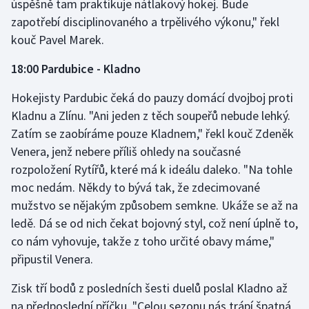
úspěšně tam praktikuje nátlakový hokej. Bude
Stolní tenis
zapotřebí disciplinovaného a trpělivého výkonu," řekl
kouč Pavel Marek.
Triatlon
18:00 Pardubice - Kladno
Veslování
Hokejisty Pardubic čeká do pauzy domácí dvojboj proti
Vodní slalom
Kladnu a Zlínu. "Ani jeden z těch soupeřů nebude lehký.
Zatím se zaobíráme pouze Kladnem," řekl kouč Zdeněk
Volejbal
Venera, jenž nebere příliš ohledy na současné
rozpoložení Rytířů, které má k ideálu daleko. "Na tohle
Ostatní
moc nedám. Někdy to bývá tak, že zdecimované
mužstvo se nějakým způsobem semkne. Ukáže se až na
ledě. Dá se od nich čekat bojovný styl, což není úplně to,
co nám vyhovuje, takže z toho určité obavy máme,"
připustil Venera.
Zisk tří bodů z posledních šesti duelů poslal Kladno až
na předposlední příčku. "Celou sezonu nás trápí špatná