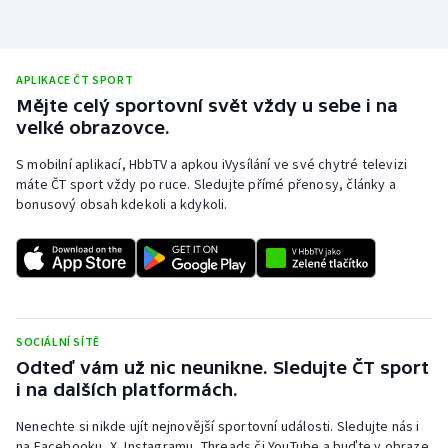
APLIKACE ČT SPORT
Mějte celý sportovní svět vždy u sebe i na
velké obrazovce.
S mobilní aplikací, HbbTV a apkou iVysílání ve své chytré televizi
máte ČT sport vždy po ruce. Sledujte přímé přenosy, články a
bonusový obsah kdekoli a kdykoli.
SOCIÁLNÍ SÍTĚ
Odteď vám už nic neunikne. Sledujte ČT sport
i na dalších platformách.
Nenechte si nikde ujít nejnovější sportovní události. Sledujte nás i
na Facebooku, X, Instagramu, Threads či YouTube a buďte v obraze.