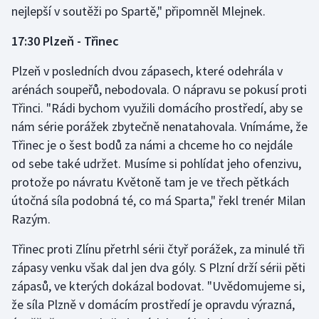
nejlepší v soutěži po Spartě," připomněl Mlejnek.
Olympijské hry
17:30 Plzeň - Třinec
Parasport
Plzeň v posledních dvou zápasech, které odehrála v
arénách soupeřů, nebodovala. O nápravu se pokusí proti
Plavání
Třinci. "Rádi bychom využili domácího prostředí, aby se
Plážový volejbal
nám série porážek zbytečně nenatahovala. Vnímáme, že
Třinec je o šest bodů za námi a chceme ho co nejdále
Ragby
od sebe také udržet. Musíme si pohlídat jeho ofenzivu,
protože po návratu Květoně tam je ve třech pětkách
Rychlobruslení
útočná síla podobná té, co má Sparta," řekl trenér Milan
Razým.
Rychlostní kanoistika
Třinec proti Zlínu přetrhl sérii čtyř porážek, za minulé tři
Short track
zápasy venku však dal jen dva góly. S Plzní drží sérii pěti
zápasů, ve kterých dokázal bodovat. "Uvědomujeme si,
Sportovní střelba
že síla Plzně v domácím prostředí je opravdu výrazná,