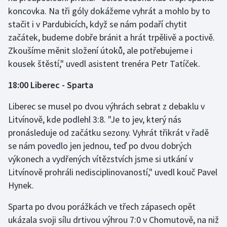
koncovka. Na tři góly dokážeme vyhrát a mohlo by to
stačit i v Pardubicích, když se nám podaří chytit
začátek, budeme dobře bránit a hrát trpělivě a poctivě.
Zkoušíme měnit složení útoků, ale potřebujeme i
kousek štěstí," uvedl asistent trenéra Petr Tatíček.
18:00 Liberec - Sparta
Liberec se musel po dvou výhrách sebrat z debaklu v
Litvínově, kde podlehl 3:8. "Je to jev, který nás
pronásleduje od začátku sezony. Vyhrát třikrát v řadě
se nám povedlo jen jednou, teď po dvou dobrých
výkonech a vydřených vítězstvích jsme si utkání v
Litvínově prohráli nedisciplinovaností," uvedl kouč Pavel
Hynek.
Sparta po dvou porážkách ve třech zápasech opět
ukázala svoji sílu drtivou výhrou 7:0 v Chomutově, na niž