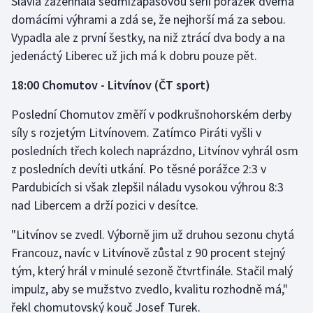
Slavia zažehnala sedmizápasovou sérii porážek dvěma
domácími výhrami a zdá se, že nejhorší má za sebou.
Vypadla ale z první šestky, na niž ztrácí dva body a na
jedenáctý Liberec už jich má k dobru pouze pět.
18:00 Chomutov - Litvínov (ČT sport)
Poslední Chomutov změří v podkrušnohorském derby
síly s rozjetým Litvínovem. Zatímco Piráti vyšli v
posledních třech kolech naprázdno, Litvínov vyhrál osm
z posledních devíti utkání. Po těsné porážce 2:3 v
Pardubicích si však zlepšil náladu vysokou výhrou 8:3
nad Libercem a drží pozici v desítce.
"Litvínov se zvedl. Výborně jim už druhou sezonu chytá
Francouz, navíc v Litvínově zůstal z 90 procent stejný
tým, který hrál v minulé sezoně čtvrtfinále. Stačil malý
impulz, aby se mužstvo zvedlo, kvalitu rozhodně má,"
řekl chomutovský kouč Josef Turek.