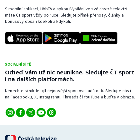
S mobilní aplikací, HbbTV a apkou iVysílání ve své chytré televizi
Olympijské hry
máte ČT sport vždy po ruce. Sledujte přímé přenosy, články a
bonusový obsah kdekoli a kdykoli.
Parasport
Plavání
Plážový volejbal
SOCIÁLNÍ SÍTĚ
Ragby
Odteď vám už nic neunikne. Sledujte ČT sport
i na dalších platformách.
Rychlobruslení
Nenechte si nikde ujít nejnovější sportovní události. Sledujte nás i
na Facebooku, X, Instagramu, Threads či YouTube a buďte v obraze.
Rychlostní kanoistika
Short track
Sportovní střelba