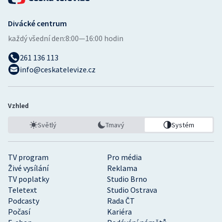
Stolní tenis
Divácké centrum
Triatlon
každý všední den:
8:00—16:00 hodin
Veslování
261 136 113
info@ceskatelevize.cz
Vodní slalom
Volejbal
Vzhled
Světlý
Tmavý
Systém
Ostatní
TV program
Pro média
Živé vysílání
Reklama
TV poplatky
Studio Brno
Teletext
Studio Ostrava
Podcasty
Rada ČT
Počasí
Kariéra