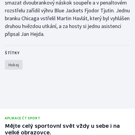
smazat dvoubrankový náskok soupeře a v penaltovém
rozstřelu zařídil výhru Blue Jackets Fjodor Tjutin. Jednu
Gymnastika
branku Chicaga vstřelil Martin Havlát, který byl vyhlášen
druhou hvězdou utkání, a za hosty si jednu asistenci
Házená
připsal Jan Hejda.
Jezdectví
ŠTÍTKY
Judo
Hokej
Krasobruslení
Lezení
Lyže a snowboard
Moderní pětiboj
APLIKACE ČT SPORT
Mějte celý sportovní svět vždy u sebe i na
Motorsport
velké obrazovce.