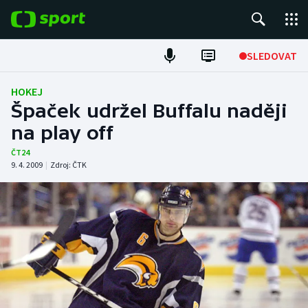
POPULÁRNÍ
SLEDOVAT
Fotbal
HOKEJ
Špaček udržel Buffalu naději
Hokej
na play off
Tenis
ČT24
9. 4. 2009
|
Zdroj:
ČTK
Atletika
Cyklistika
DALŠÍ SPORTY
Americký fotbal
NEPŘEHLÉDNĚTE