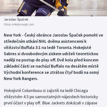
Baseball a softbal
Soutěže
Basketbal
Historické návraty
Jaroslav Špaček
Zdroj:
mikelynaugh.com
Biatlon
Aplikace ČT sport
New York - Český obránce Jaroslav Špaček pomohl ve
Boby a skeleton
AZ kvíz
středečním utkání NHL dvěma asistencemi k
vítězství Buffala 3:1 na ledě Toronta. Hokejisté
Box
Sabres si dvoubodovým ziskem udrželi teoretickou
naději na postup do play off. Dvě kola před koncem
Curling
základní části se nachází Buffalo na desátém místě
Východní konference se ztrátou čtyř bodů na osmý
Dostihy
New York Rangers.
Florbal
Hokejisté Columbusu si zajistili na ledě Chicaga
Futsal
vítězstvím 4:3 po samostatných nájezdech historicky
první účast v play off. Blue Jackets dokázali v zápase
Golf