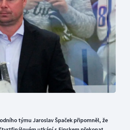
Moderní pětiboj
Triatlon
Motorsport
Veslování
Olympijské hry
Vodní slalom
Parasport
Volejbal
Plavání
Ostatní
Plážový volejbal
árodního týmu Jaroslav Špaček připomněl, že
čtvrtfinálovém utkání s Finskem překonat