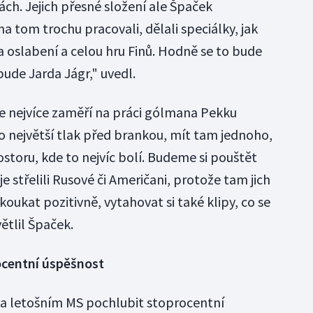
ách. Jejich přesné složení ale Špaček
na tom trochu pracovali, dělali speciálky, jak
 oslabení a celou hru Finů. Hodně se to bude
bude Jarda Jágr," uvedl.
ze nejvíce zaměří na práci gólmana Pekku
o největší tlak před brankou, mít tam jednoho,
storu, kde to nejvíc bolí. Budeme si pouštět
je střelili Rusové či Američani, protože tam jich
koukat pozitivně, vytahovat si také klipy, co se
tlil Špaček.
ocentní úspěšnost
na letošním MS pochlubit stoprocentní