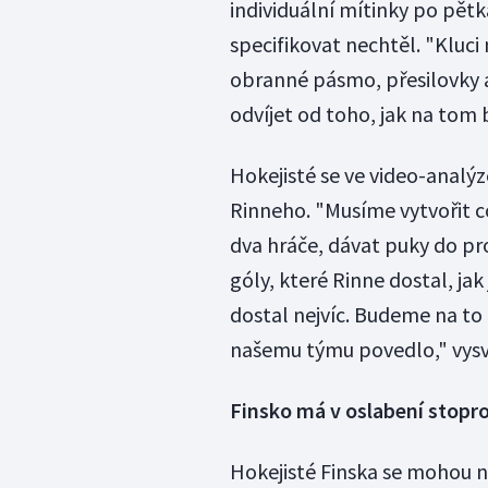
individuální mítinky po pětk
specifikovat nechtěl. "Kluci 
obranné pásmo, přesilovky a
odvíjet od toho, jak na tom 
Hokejisté se ve video-analý
Rinneho. "Musíme vytvořit c
dva hráče, dávat puky do pro
góly, které Rinne dostal, jak 
dostal nejvíc. Budeme na to 
našemu týmu povedlo," vysvě
Finsko má v oslabení stopr
Hokejisté Finska se mohou 