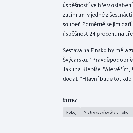
úspěšností ve hře v oslabení
zatím ani v jedné z šestnáct
soupeř. Poměrně se jim daří i
úspěšnost 24 procent na tře
Sestava na Finsko by měla z
Švýcarsku. "Pravděpodobně an
Jakuba Klepiše. "Ale věřím, 
dodal. "Hlavní bude to, kdo
ŠTÍTKY
Hokej
Mistrovství světa v hokeji