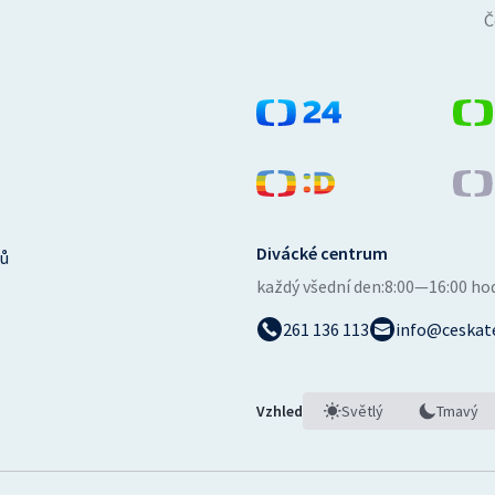
Č
Divácké centrum
ů
každý všední den:
8:00—16:00 ho
261 136 113
info@ceskate
Vzhled
Světlý
Tmavý