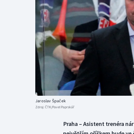
Curling
Dostihy
Florbal
Futsal
Golf
Gymnastika
Jaroslav Špaček
Zdroj:
ČTK/Pavel Paprskář
Praha – Asistent trenéra n
největším oříškem bude ve 