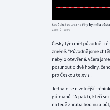
Špaček: Sestava na Finy by měla zůsta
Zdroj:
ČT sport
Český tým měl původně trén
změně. "Původně jsme chtěli
nebylo otevřené. Včera jsme
posunout o dvě hodiny, čeho
pro Českou televizi.
Jednalo se o volnější trénink
gólmanů. "A pak ti, kteří se c
na ledě zhruba hodinu a půl