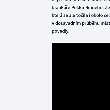
brankáře Pekku Rinneho. Ze
která se ale točila i okolo c
v dosavadním průběhu mistr
povedly.