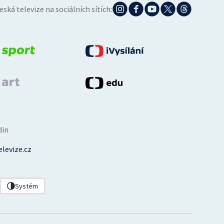
eská televize na sociálních sítích:
din
levize.cz
Systém