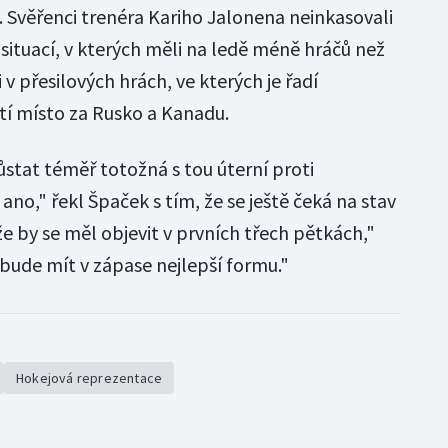
. Svěřenci trenéra Kariho Jalonena neinkasovali
i situací, v kterých měli na ledě méně hráčů než
 v přesilových hrách, ve kterých je řadí
tí místo za Rusko a Kanadu.
ůstat téměř totožná s tou úterní proti
o," řekl Špaček s tím, že se ještě čeká na stav
že by se měl objevit v prvních třech pětkách,"
 bude mít v zápase nejlepší formu."
Hokejová reprezentace