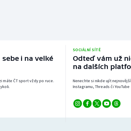
SOCIÁLNÍ SÍTĚ
 sebe i na velké
Odteď vám už nic
na dalších platf
izi máte ČT sport vždy po ruce.
Nenechte si nikde ujít nejnovější
ykoli.
Instagramu, Threads či YouTube 