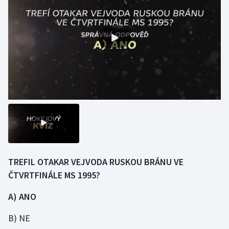
Gymnastika
Házená
Jezdectví
Judo
Krasobruslení
Lezení
TREFIL OTAKAR VEJVODA RUSKOU BRÁNU VE
Lyže a snowboard
ČTVRTFINÁLE MS 1995?
Moderní pětiboj
A) ANO
B) NE
Motorsport