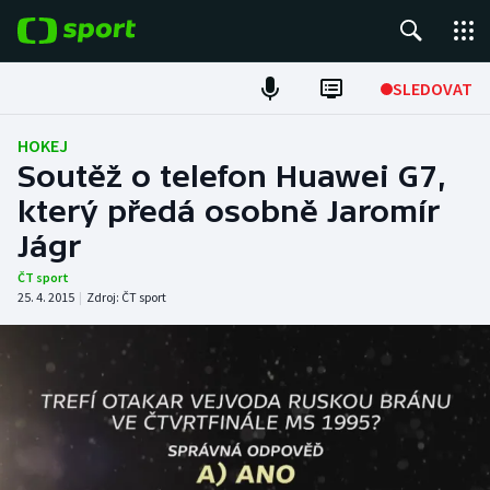
POPULÁRNÍ
SLEDOVAT
Fotbal
HOKEJ
Soutěž o telefon Huawei G7,
Hokej
který předá osobně Jaromír
Jágr
Tenis
ČT sport
Atletika
25. 4. 2015
|
Zdroj:
ČT sport
Cyklistika
DALŠÍ SPORTY
Americký fotbal
NEPŘEHLÉDNĚTE