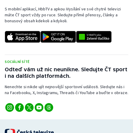
Stolní tenis
S mobilní aplikací, HbbTV a apkou iVysílání ve své chytré televizi
máte ČT sport vždy po ruce. Sledujte přímé přenosy, články a
Triatlon
bonusový obsah kdekoli a kdykoli.
Veslování
Vodní slalom
Volejbal
SOCIÁLNÍ SÍTĚ
Odteď vám už nic neunikne. Sledujte ČT sport
Ostatní
i na dalších platformách.
Nenechte si nikde ujít nejnovější sportovní události. Sledujte nás i
na Facebooku, X, Instagramu, Threads či YouTube a buďte v obraze.