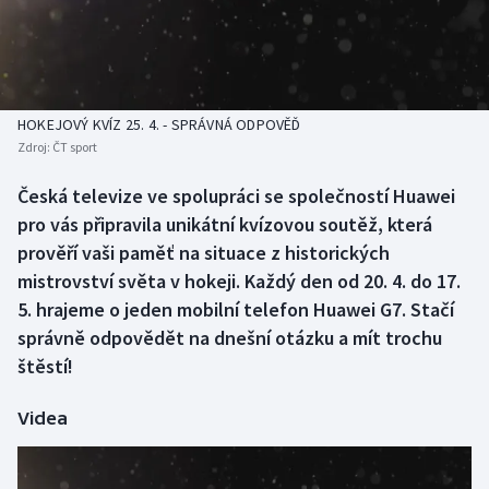
Baseball a softbal
Soutěže
Basketbal
Historické návraty
Biatlon
Aplikace ČT sport
HOKEJOVÝ KVÍZ 25. 4. - SPRÁVNÁ ODPOVĚĎ
Zdroj:
ČT sport
Boby a skeleton
AZ kvíz
Česká televize ve spolupráci se společností Huawei
pro vás připravila unikátní kvízovou soutěž, která
Box
prověří vaši paměť na situace z historických
Curling
mistrovství světa v hokeji. Každý den od 20. 4. do 17.
5. hrajeme o jeden mobilní telefon Huawei G7. Stačí
Dostihy
správně odpovědět na dnešní otázku a mít trochu
štěstí!
Florbal
Videa
Futsal
Golf