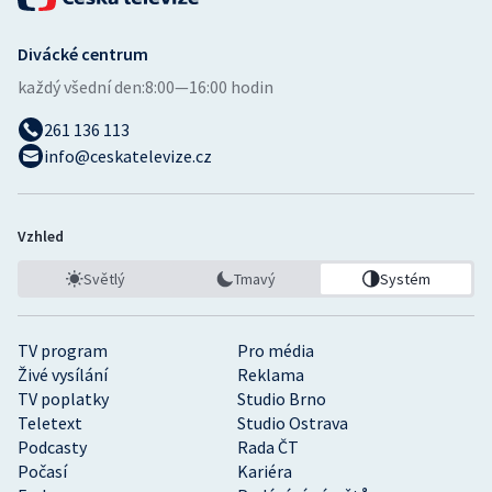
Divácké centrum
každý všední den:
8:00—16:00 hodin
261 136 113
info@ceskatelevize.cz
Vzhled
Světlý
Tmavý
Systém
TV program
Pro média
Živé vysílání
Reklama
TV poplatky
Studio Brno
Teletext
Studio Ostrava
Podcasty
Rada ČT
Počasí
Kariéra