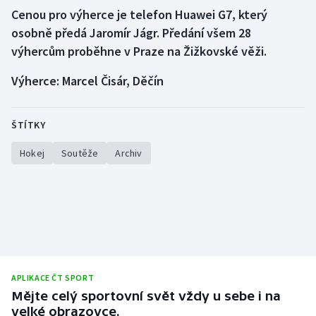
Cenou pro výherce je telefon Huawei G7, který
Olympijské hry
osobně předá Jaromír Jágr. Předání všem 28
výhercům proběhne v Praze na Žižkovské věži.
Parasport
Výherce: Marcel Čisár, Děčín
Plavání
Plážový volejbal
ŠTÍTKY
Hokej
Soutěže
Archiv
Ragby
Rychlobruslení
Rychlostní kanoistika
Short track
APLIKACE ČT SPORT
Sportovní střelba
Mějte celý sportovní svět vždy u sebe i na
velké obrazovce.