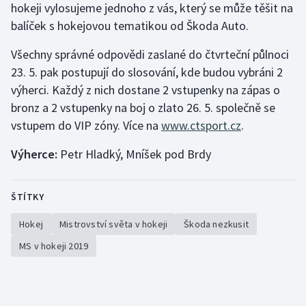
hokeji vylosujeme jednoho z vás, který se může těšit na
balíček s hokejovou tematikou od Škoda Auto.
Gymnastika
Všechny správné odpovědi zaslané do čtvrteční půlnoci
Házená
23. 5. pak postupují do slosování, kde budou vybráni 2
výherci. Každý z nich dostane 2 vstupenky na zápas o
Jezdectví
bronz a 2 vstupenky na boj o zlato 26. 5. společně se
vstupem do VIP zóny. Více na
www.ctsport.cz
.
Judo
Výherce:
Petr Hladký, Mníšek pod Brdy
Krasobruslení
Lezení
ŠTÍTKY
Hokej
Mistrovství světa v hokeji
Škoda nezkusit
Lyže a snowboard
MS v hokeji 2019
Moderní pětiboj
Motorsport