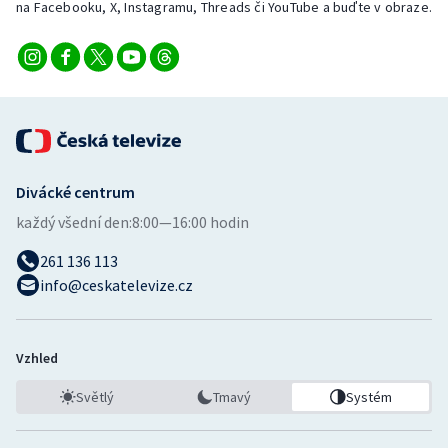
na Facebooku, X, Instagramu, Threads či YouTube a buďte v obraze.
Stolní tenis
Triatlon
Veslování
Vodní slalom
Divácké centrum
Volejbal
každý všední den:
8:00—16:00 hodin
Ostatní
261 136 113
info@ceskatelevize.cz
Vzhled
Světlý
Tmavý
Systém