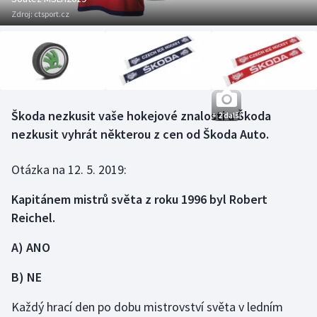
Baseball a softbal
Soutěže
Zdroj:
ctsport.cz
Basketbal
Historické návraty
Biatlon
Aplikace ČT sport
Boby a skeleton
AZ kvíz
Škoda nezkusit vaše hokejové znalosti a Škoda
+ 2 další
nezkusit vyhrát některou z cen od Škoda Auto.
Box
Otázka na 12. 5. 2019:
Curling
Kapitánem mistrů světa z roku 1996 byl Robert
Dostihy
Reichel.
A) ANO
Florbal
B) NE
Futsal
Každý hrací den po dobu mistrovství světa v ledním
Golf