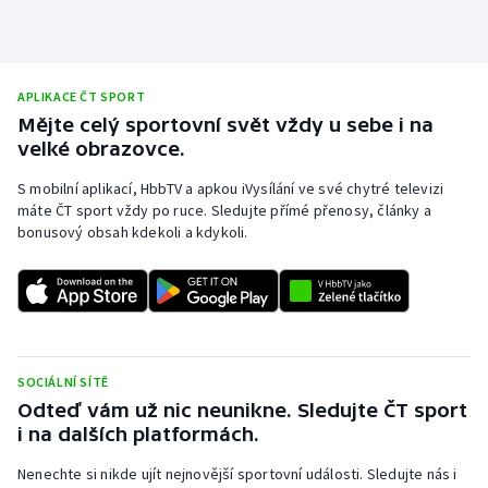
Olympijské hry
Parasport
APLIKACE ČT SPORT
Mějte celý sportovní svět vždy u sebe i na
Plavání
velké obrazovce.
Plážový volejbal
S mobilní aplikací, HbbTV a apkou iVysílání ve své chytré televizi
máte ČT sport vždy po ruce. Sledujte přímé přenosy, články a
bonusový obsah kdekoli a kdykoli.
Ragby
Rychlobruslení
Rychlostní kanoistika
SOCIÁLNÍ SÍTĚ
Short track
Odteď vám už nic neunikne. Sledujte ČT sport
i na dalších platformách.
Sportovní střelba
Nenechte si nikde ujít nejnovější sportovní události. Sledujte nás i